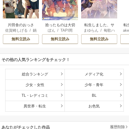
片田舎のおっさ
拾ったものは大切
転生しました、サ
転
佐賀崎しげる
/
鍋
ぽん
/
TAPI岡
まゆらん
/
匈歌ハ
ake
ん、剣聖になる
にしましょう ～子
ラナ・キンジェで
帝
島テツヒロ
トリ
～ただの田舎の剣
狼に気に入られた
す。ごきげんよ
る
無料立読み
無料立読み
無料立読み
術師範だったの
男の転移物語～
う。
に、大成した弟子
たちが俺を放って
その他の人気ランキングをチェック！
くれない件～
総合ランキング
メディア化
少女・女性
少年・青年
TL・レディコミ
BL
異世界・転生
お色気
履歴削除
あなたがチェックした作品