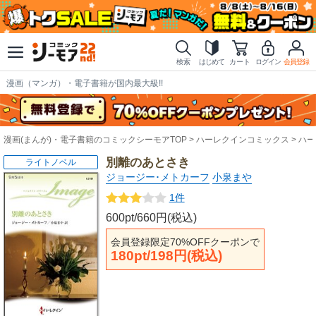
検索
はじめて
カート
ログイン
会員登録
漫画（マンガ）・電子書籍が国内最大級!!
漫画(まんが)・電子書籍のコミックシーモアTOP
ハーレクインコミックス
ハー
別離のあとさき
ライトノベル
ジョージー･メトカーフ
小泉まや
1件
600pt/660円(税込)
会員登録限定70%OFFクーポンで
180pt/198円(税込)