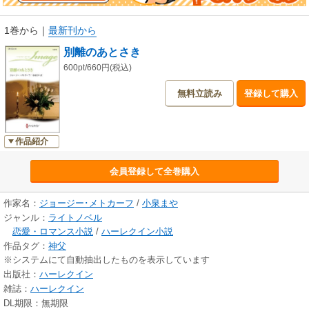
1巻から
｜
最新刊から
別離のあとさき
600pt/660円(税込)
無料立読み
登録して購入
作品紹介
会員登録して全巻購入
作家名：
ジョージー･メトカーフ
/
小泉まや
ジャンル：
ライトノベル
恋愛・ロマンス小説
/
ハーレクイン小説
作品タグ：
神父
※システムにて自動抽出したものを表示しています
出版社：
ハーレクイン
雑誌：
ハーレクイン
DL期限：無期限