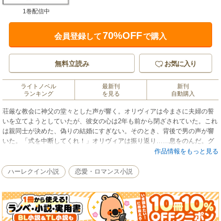
1巻配信中
70%OFF
会員登録して
で購入
無料立読み
お気に入り
ライトノベル
最新刊
新刊
ランキング
を見る
自動購入
荘厳な教会に神父の堂々とした声が響く。オリヴィアは今まさに夫婦の誓
いを立てようとしていたが、彼女の心は2年も前から閉ざされていた。これ
は親同士が決めた、偽りの結婚にすぎない。そのとき、背後で男の声が響
いた。「式を中断してくれ！」オリヴィアは振り返り……息をのんだ。グ
レゴル。死んだはずの夫がなぜここに？愛する人を失ってから、ずっと抑
作品情報をもっと見る
えていた悲しみが悲鳴をあげ、彼女はゆっくりと気を失った。なぜ彼は、
あんな変わり果てた姿に……と思いながら。■夫の生還は嬉しくても、2年
ハーレクイン小説
恋愛・ロマンス小説
ものあいだ音信不通だった理由を打ち明けてくれないことに、オリヴィア
の不安は募ります。二人は元の幸せを取り戻せるのでしょうか。