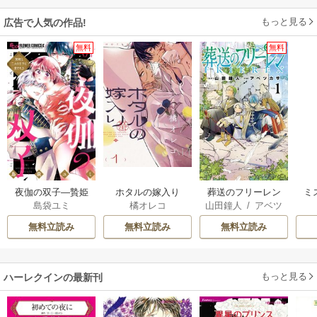
もっと見る
広告で人気の作品!
無料
無料
夜伽の双子―贄姫
ホタルの嫁入り
葬送のフリーレン
ミ
島袋ユミ
橘オレコ
山田鐘人
/
アベツ
は二人の王子に愛
カサ
される―
無料立読み
無料立読み
無料立読み
もっと見る
ハーレクインの最新刊