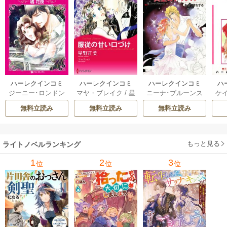
ハーレクインコミ
ハーレクインコミ
ハーレクインコミ
ハ
ジーニー･ロンドン
マヤ・ブレイク
/
星
ニーナ･ブルーンス
ケ
ックス セット 202
ックス セット 202
ックス セット 202
ック
/
橘花夜
/
メアリ
野正美
/
ヘレン･ブ
/
おおつきちずる
/
/
J
6年 vol.1064 1巻
6年 vol.1002 1巻
6年 vol.1063 1巻
6年
無料立読み
無料立読み
無料立読み
ー･ライアンズ
/
花
ルックス
/
のわきね
レベッカ･ヨーク
/
ス
牟礼サキ
/
サラ･モ
い
/
マーガレット･
稜敦水
/
ケイト･ハ
ル
ーガン
/
星合操
/
ア
ウェイ
/
一重夕子
ーディ
/
海野みつる
ザ
ン･ウィール
/
津寺
/
サラ･ウッド
もっと見る
/
流
ライトノベルランキング
里可子
水凛子
1
2
3
位
位
位