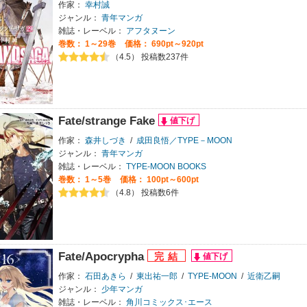
作家：
幸村誠
ジャンル：
青年マンガ
雑誌・レーベル：
アフタヌーン
巻数：
1～29巻
価格： 690pt～920pt
（4.5） 投稿数237件
Fate/strange Fake
作家：
森井しづき
/
成田良悟／TYPE－MOON
ジャンル：
青年マンガ
雑誌・レーベル：
TYPE-MOON BOOKS
巻数：
1～5巻
価格： 100pt～600pt
（4.8） 投稿数6件
Fate/Apocrypha
作家：
石田あきら
/
東出祐一郎
/
TYPE-MOON
/
近衛乙嗣
ジャンル：
少年マンガ
雑誌・レーベル：
角川コミックス･エース