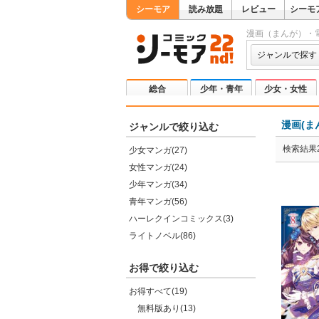
シーモア
読み放題
レビュー
シーモ
漫画（まんが）・
ジャンルで探す
総合
少年・青年
少女・女性
漫画(ま
ジャンルで絞り込む
検索結果2
少女マンガ(27)
女性マンガ(24)
少年マンガ(34)
青年マンガ(56)
ハーレクインコミックス(3)
ライトノベル(86)
お得で絞り込む
お得すべて(19)
無料版あり(13)