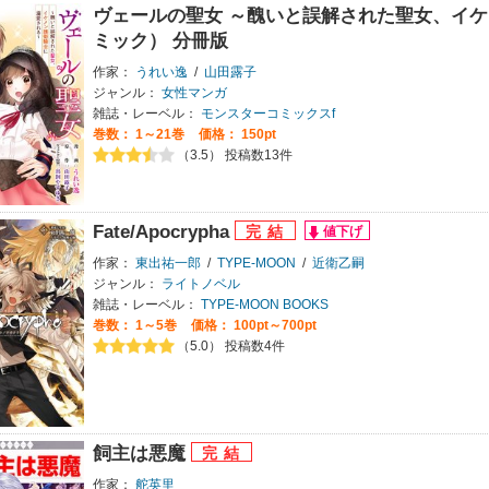
ヴェールの聖女 ～醜いと誤解された聖女、イ
ミック） 分冊版
作家：
うれい逸
/
山田露子
ジャンル：
女性マンガ
雑誌・レーベル：
モンスターコミックスf
巻数：
1～21巻
価格： 150pt
（3.5） 投稿数13件
Fate/Apocrypha
作家：
東出祐一郎
/
TYPE-MOON
/
近衛乙嗣
ジャンル：
ライトノベル
雑誌・レーベル：
TYPE-MOON BOOKS
巻数：
1～5巻
価格： 100pt～700pt
（5.0） 投稿数4件
飼主は悪魔
作家：
舵英里