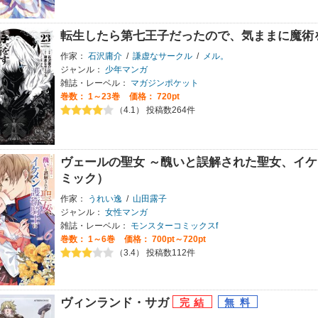
転生したら第七王子だったので、気ままに魔術
作家：
石沢庸介
/
謙虚なサークル
/
メル。
ジャンル：
少年マンガ
雑誌・レーベル：
マガジンポケット
巻数：
1～23巻
価格： 720pt
（4.1） 投稿数264件
ヴェールの聖女 ～醜いと誤解された聖女、イ
ミック）
作家：
うれい逸
/
山田露子
ジャンル：
女性マンガ
雑誌・レーベル：
モンスターコミックスf
巻数：
1～6巻
価格： 700pt～720pt
（3.4） 投稿数112件
ヴィンランド・サガ