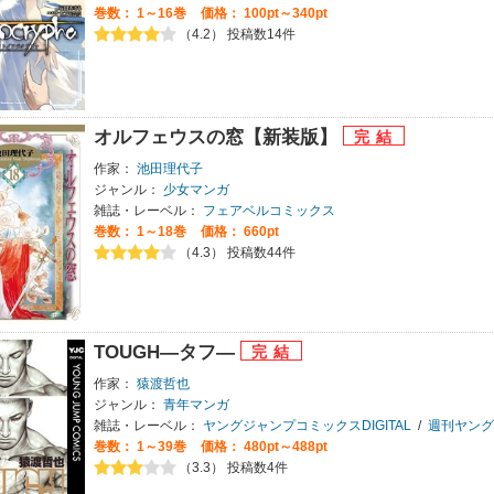
巻数：
1～16巻
価格： 100pt～340pt
（4.2） 投稿数14件
オルフェウスの窓【新装版】
作家：
池田理代子
ジャンル：
少女マンガ
雑誌・レーベル：
フェアベルコミックス
巻数：
1～18巻
価格： 660pt
（4.3） 投稿数44件
TOUGH―タフ―
作家：
猿渡哲也
ジャンル：
青年マンガ
雑誌・レーベル：
ヤングジャンプコミックスDIGITAL
/
週刊ヤング
巻数：
1～39巻
価格： 480pt～488pt
（3.3） 投稿数4件