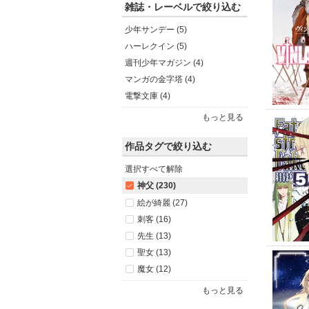
雑誌・レーベルで絞り込む
少年サンデー (5)
ハーレクイン (5)
週刊少年マガジン (4)
マンガの金字塔 (4)
電撃文庫 (4)
もっと見る
作品タグで絞り込む
選択すべて解除
神父 (230)
絵が綺麗 (27)
刺客 (16)
先生 (13)
聖女 (13)
魔女 (12)
もっと見る