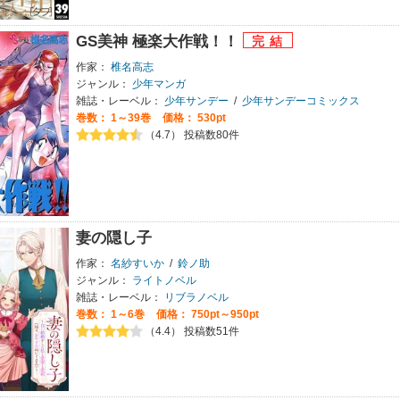
GS美神 極楽大作戦！！
作家：
椎名高志
ジャンル：
少年マンガ
雑誌・レーベル：
少年サンデー
/
少年サンデーコミックス
巻数：
1～39巻
価格： 530pt
（4.7） 投稿数80件
妻の隠し子
作家：
名紗すいか
/
鈴ノ助
ジャンル：
ライトノベル
雑誌・レーベル：
リブラノベル
巻数：
1～6巻
価格： 750pt～950pt
（4.4） 投稿数51件