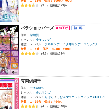
巻数：
1～13巻
価格： 300pt～700pt
（3.8） 投稿数193件
パラショッパーズ
作家：
福地翼
ジャンル：
少年マンガ
雑誌・レーベル：
少年サンデー
/
少年サンデーコミックス
巻数：
1～5巻
価格： 424pt～560pt
（4.2） 投稿数23件
有閑倶楽部
作家：
一条ゆかり
ジャンル：
少女マンガ
雑誌・レーベル：
りぼん
/
りぼんマスコットコミックスDIGITAL
巻数：
1～19巻
価格： 494pt
（4.5） 投稿数340件