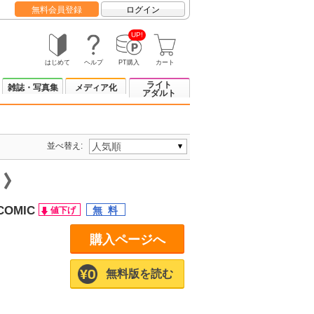
無料会員登録
ログイン
UP!
はじめて
ヘルプ
PT購入
カート
ライト
雑誌・写真集
メディア化
アダルト
並べ替え:
ジ
OMIC
購入ページへ
無料版を読む