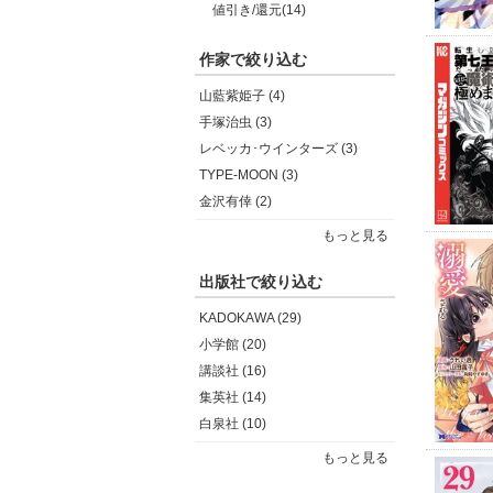
値引き/還元(14)
作家で絞り込む
山藍紫姫子 (4)
手塚治虫 (3)
レベッカ･ウインターズ (3)
TYPE-MOON (3)
金沢有倖 (2)
もっと見る
出版社で絞り込む
KADOKAWA (29)
小学館 (20)
講談社 (16)
集英社 (14)
白泉社 (10)
もっと見る