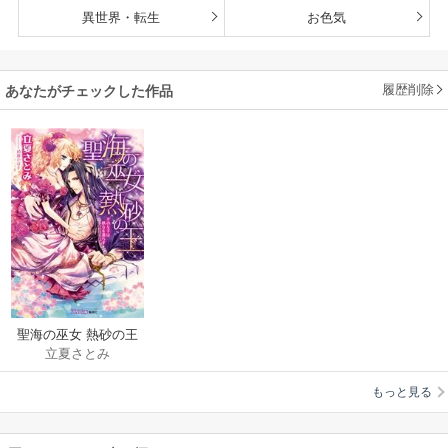
異世界・転生
お色気
履歴削除
あなたがチェックした作品
聖海の巫女 熱砂の王
立夏さとみ
その左手は処女を濡
らす【特典SS・イラ
もっと見る
スト付き完全版】