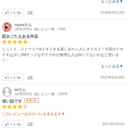
エッチも、砂漠に生きる民の「生」を謳歌する行為なのだと言われると、
もっとみる▼
日本人なんかには足りない、実は人として大事な執着なのかもしれない
1件
2016年4月13日
と、何だか貴重な感覚を覚えました。
いいね
読み終えて、また最初から読みたくなる、素敵な世界でした。
myuni
さん
(女性/30代)
総レビュー数：29件
読みごたえある作品
じっくり、ストーリー&ドキドキを楽しみたい人にオススメ！今回のドキ
ドキは少しSMチックなのでそれが無理な人は向いてないかなと思いま
す！
登場人物も一人ひとり個性があって、ストーリーが生きてる感じが良いと
もっとみる▼
思います?
1件
2017年8月16日
いいね
eri
さん
(女性/50代)
総レビュー数：250件
深い話です
ネタバレ
このレビューはネタバレを含みます▼
1件
2017年2月5日
いいね