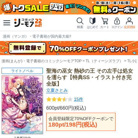
検索
はじめて
カート
ログイン
会員登録
漫画（マンガ）・電子書籍が国内最大級!!
漫画(まんが)・電子書籍のコミックシーモアTOP
TL（ティーンズラブ）
TL小
聖海の巫女 熱砂の王 その左手は処女
ライトノベル
を濡らす【特典SS・イラスト付き完
全版】
立夏さとみ
15件
600pt/660円(税込)
会員登録限定70%OFFクーポンで
180pt/198円(税込)