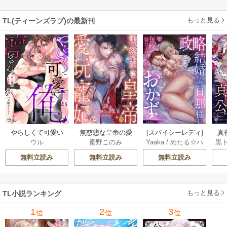
メ堕とされる～ 1巻
た私をおかずに…
(1)
もっと見る
TL(ティーンズラブ)の最新刊
やらしくて可愛い
無慈悲な皇帝の愛
[スパイシーレディ]
真
ウル
蜜野このみ
Yaaka
/
めたる☆ハ
黒
俺の凛ちゃん。～
玩寵妃―おわらぬ
政略結婚した塩対
は(
ニィ
隣人後輩くんのイ
快楽、閨に響くは
応の旦那様は毎晩
無料立読み
無料立読み
無料立読み
キすぎた執着にハ
乱れ声― 18巻
寝たふりをした私
メ堕とされる～ 23
をおかずに… 6巻
巻
もっと見る
TL小説ランキング
1
2
3
位
位
位