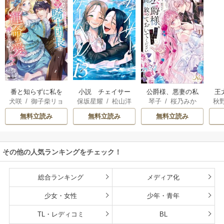
番と知らずに私を
小説 チェイサー
王
公爵様、悪妻の私
犬咲
/
御子柴リョ
保坂星耀
/
松山洋
秋
琴子
/
桜乃みか
買った純愛こじら
ゲームW
はもう放っておい
ウ
せ騎士団長に運命
てください
無料立読み
無料立読み
無料立読み
の愛を捧げられま
した！
その他の人気ランキングをチェック！
総合ランキング
メディア化
少女・女性
少年・青年
TL・レディコミ
BL