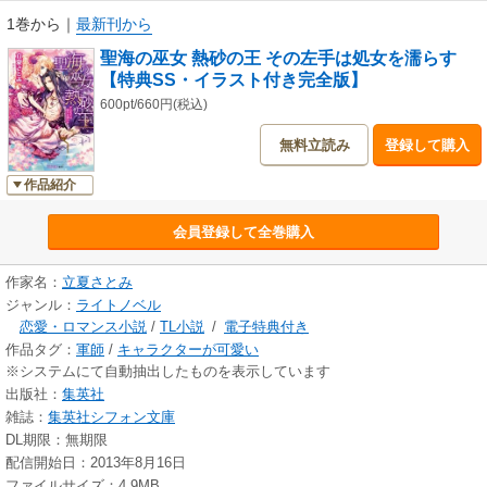
1巻から
｜
最新刊から
聖海の巫女 熱砂の王 その左手は処女を濡らす
【特典SS・イラスト付き完全版】
600pt/660円(税込)
無料立読み
登録して購入
作品紹介
会員登録して全巻購入
作家名：
立夏さとみ
ジャンル：
ライトノベル
恋愛・ロマンス小説
/
TL小説
/
電子特典付き
作品タグ：
軍師
/
キャラクターが可愛い
※システムにて自動抽出したものを表示しています
出版社：
集英社
雑誌：
集英社シフォン文庫
DL期限：無期限
配信開始日：2013年8月16日
ファイルサイズ：4.9MB