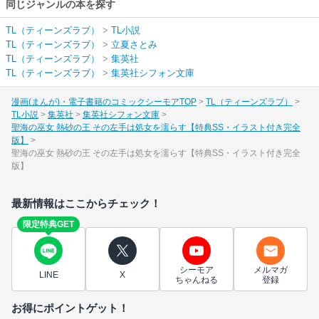
同じジャンルの本を探す
TL（ティーンズラブ）
>
TL小説
TL（ティーンズラブ）
>
立夏さとみ
TL（ティーンズラブ）
>
集英社
TL（ティーンズラブ）
>
集英社シフォン文庫
漫画(まんが)・電子書籍のコミックシーモアTOP
TL（ティーンズラブ）
TL小説
集英社
集英社シフォン文庫
聖海の巫女 熱砂の王 その左手は処女を濡らす【特典SS・イラスト付き完全
版】
聖海の巫女 熱砂の王 その左手は処女を濡らす【特典SS・イラスト付き完全
版】
最新情報はここからチェック！
限定特典GET
シーモア
メルマガ
LINE
X
ちゃんねる
登録
お得にポイントゲット！