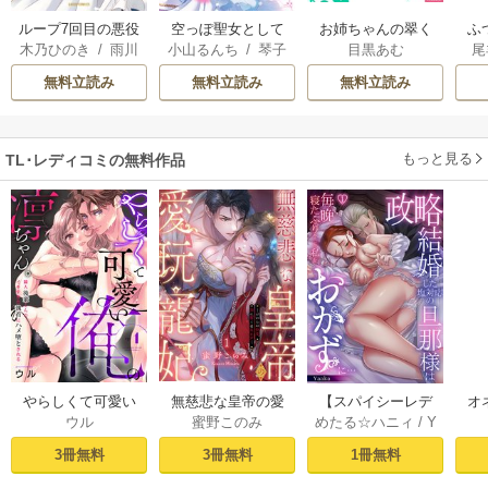
ループ7回目の悪役
空っぽ聖女として
お姉ちゃんの翠く
ふ
木乃ひのき
/
雨川
小山るんち
/
琴子
目黒あむ
尾
令嬢は、元敵国で
捨てられたはず
ん
は
透子
/
八美☆わん
自由気ままな花嫁
が、嫁ぎ先の皇帝
雛
無料立読み
無料立読み
無料立読み
生活を満喫する
陛下に溺愛されて
います
もっと見る
TL･レディコミの無料作品
やらしくて可愛い
無慈悲な皇帝の愛
【スパイシーレデ
オ
ウル
蜜野このみ
めたる☆ハニィ
/
Y
俺の凛ちゃん。～
玩寵妃―おわらぬ
ィ】政略結婚した
毎
aaka
隣人後輩くんのイ
快楽、閨に響くは
塩対応の旦那様は
す
3冊無料
3冊無料
1冊無料
キすぎた執着にハ
乱れ声― 1巻
毎晩寝たふりをし
まけ