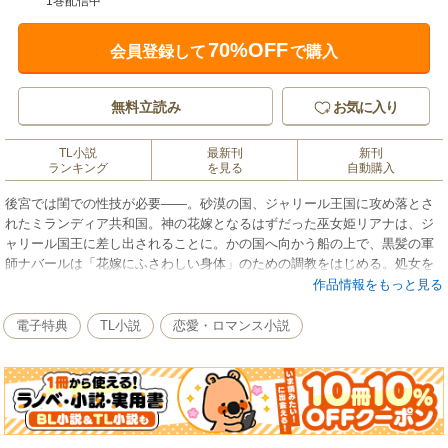
1巻配信中
70%OFF
会員登録して
で購入
無料立読み
お気に入り
TL小説
最新刊
新刊
ランキング
を見る
自動購入
後宮では閨での性技が必要――。砂漠の国、ジャリール王国に攻め落とさ
れたミランディア共和国。神の花嫁となるはずだった巫女姫リアナは、ジ
ャリール国王に差し出されることに。かの国へ向かう船の上で、黒髪の軍
師ナバールは「花嫁にふさわしい身体」のための調教をはじめる。処女を
犯すことなく、夜毎リアナに悦びを教え込んでいくナバール。彼の正体と
作品情報をもっと見る
は…？ 濃密なエロティック・ラブロマン！ 電子版だけの特別書き下ろ
しSSを収録！【目次】聖海の巫女 熱砂の王 その左手は処女を濡らす/
電子特典
TL小説
恋愛・ロマンス小説
【電子版書き下ろしショートストーリー】砂漠の夜の睦言/あとがき