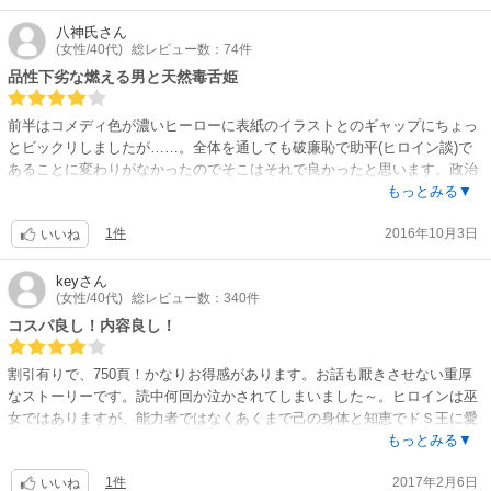
八神氏
さん
(女性/40代)
総レビュー数：74件
品性下劣な燃える男と天然毒舌姫
前半はコメディ色が濃いヒーローに表紙のイラストとのギャップにちょっ
とビックリしましたが……。全体を通しても破廉恥で助平(ヒロイン談)で
あることに変わりがなかったのでそこはそれで良かったと思います。政治
には長けているけど世間に疎かったヒロインとその周囲との珍妙な掛け合
もっとみる▼
いも面白かった。
1件
2016年10月3日
主人公達を取り巻く世界を丁寧に描いており、その悲哀に満ちた境遇が過
いいね
去も含めて分かります。まるで壮大な叙事詩を読んでいるかのようでし
た。その分ページ数が多いので、私にはちょっと長いなーと感じて飛ばし
key
さん
(女性/40代)
総レビュー数：340件
てしまった所もあり－1。伏線も所々あるので、そこも含めて読み返して
も面白いかと思います。
コスパ良し！内容良し！
割引有りで、750頁！かなりお得感があります。お話も厭きさせない重厚
なストーリーです。読中何回か泣かされてしまいました～。ヒロインは巫
女ではありますが、能力者ではなくあくまで己の身体と知恵でドＳ王に愛
されまくります。長編エロスをじっくり読みたい方にオススメです！
もっとみる▼
1件
2017年2月6日
いいね