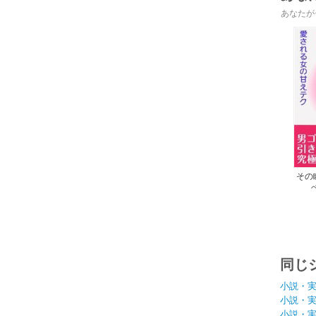
あなたが
その
た【
同じ
小説・
小説・
小説・