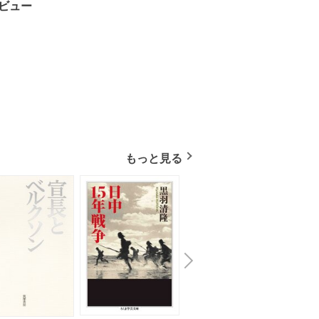
ビュー
もっと見る
N
x
e
t