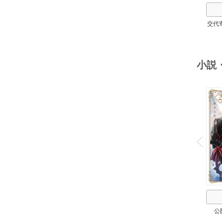
交代
小説
o
v
P
r
e
i
u
公