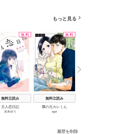
もっと見る
無料
無料
N
x
e
t
無料立読み
無料立読み
無料立読み
主人恋日記
隣の元カレくん
もう興味がないと離婚さ
さよう
吉永ゆう
ago
和泉杏花
/
さびのぶち
片
れた令嬢の意外と楽しい
活 ～
新生活
けてき
履歴を削除