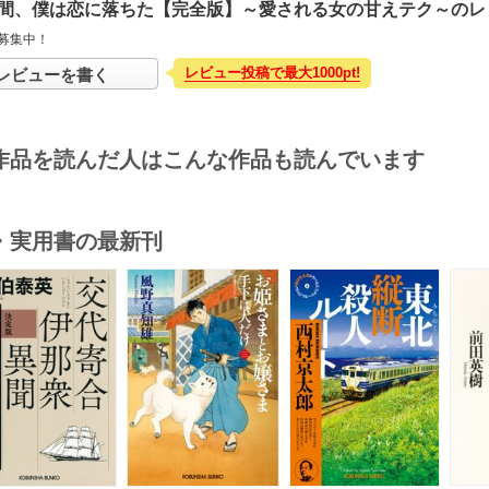
間、僕は恋に落ちた【完全版】～愛される女の甘えテク～のレ
募集中！
レビュー投稿で最大1000pt!
レビューを書く
作品を読んだ人はこんな作品も読んでいます
・実用書の最新刊
s