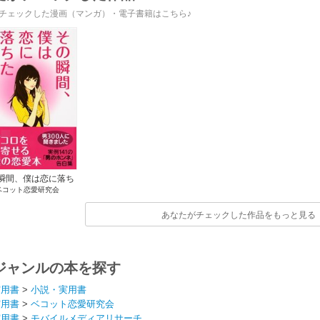
チェックした漫画（マンガ）・電子書籍はこちら♪
瞬間、僕は恋に落ち
ベコット恋愛研究会
完全版】～愛される
女の甘えテク～
あなたがチェックした作品をもっと見る
ジャンルの本を探す
実用書
>
小説・実用書
実用書
>
ベコット恋愛研究会
実用書
>
モバイルメディアリサーチ