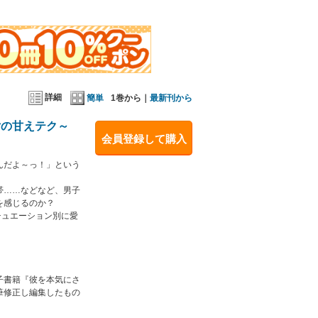
詳細
簡単
1巻から｜
最新刊から
女の甘えテク～
会員登録して購入
んだよ～っ！」という
帯……などなど、男子
を感じるのか？
チュエーション別に愛
子書籍『彼を本気にさ
筆修正し編集したもの