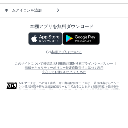
ホームアイコンを追加
本棚アプリを無料ダウンロード！
本棚アプリについて
このサイトについて
推奨環境
利用規約
ISBN検索
プライバシーポリシー
情報セキュリティーポリシー
特定商取引法に基づく表示
安心してお使いいただくために
ABJマークは、この電子書店・電子書籍配信サービスが、 著作権者からコンテ
ンツ使用許諾を得た正規版配信サービスであることを示す登録商標（登録番号
第6091713号）です。 詳しくは［ABJマーク］または［電子出版制作・流通協
議会］で検索してください。
(C)NTTソルマーレ