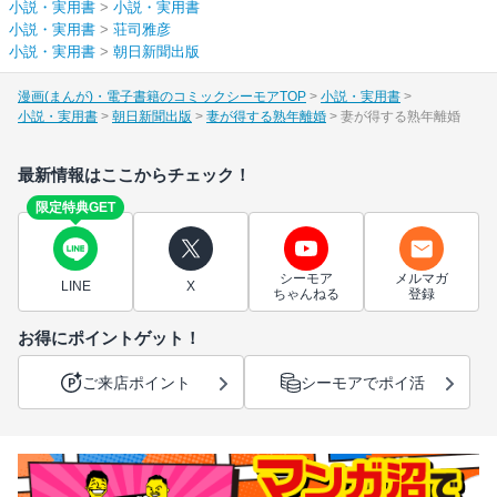
小説・実用書
>
小説・実用書
小説・実用書
>
荘司雅彦
小説・実用書
>
朝日新聞出版
漫画(まんが)・電子書籍のコミックシーモアTOP
小説・実用書
小説・実用書
朝日新聞出版
妻が得する熟年離婚
妻が得する熟年離婚
最新情報はここからチェック！
限定特典GET
シーモア
メルマガ
LINE
X
ちゃんねる
登録
お得にポイントゲット！
ご来店ポイント
シーモアでポイ活