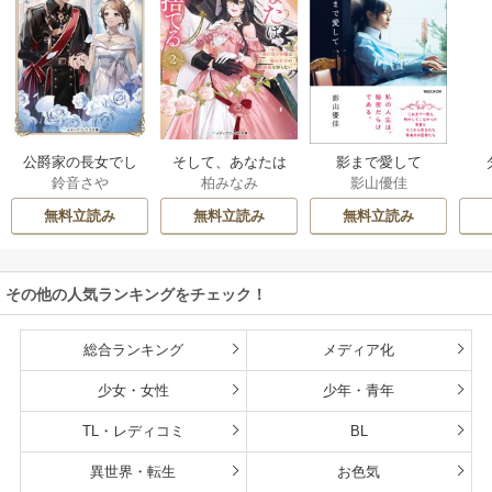
公爵家の長女でし
そして、あなたは
影まで愛して
鈴音さや
柏みなみ
影山優佳
た
私を捨てる
無料立読み
無料立読み
無料立読み
その他の人気ランキングをチェック！
総合ランキング
メディア化
少女・女性
少年・青年
TL・レディコミ
BL
異世界・転生
お色気