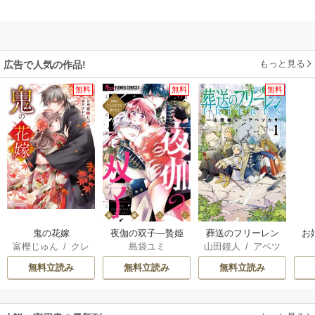
もっと見る
広告で人気の作品!
無料
無料
無料
鬼の花嫁
夜伽の双子―贄姫
葬送のフリーレン
お
富樫じゅん
/
クレ
島袋ユミ
山田鐘人
/
アベツ
は二人の王子に愛
ハ
カサ
される―
無料立読み
無料立読み
無料立読み