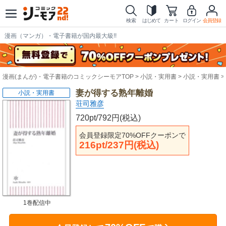
検索
はじめて
カート
ログイン
会員登録
漫画（マンガ）・電子書籍が国内最大級!!
漫画(まんが)・電子書籍のコミックシーモアTOP
小説・実用書
小説・実用書
妻が得する熟年離婚
小説・実用書
荘司雅彦
720pt/792円(税込)
会員登録限定70%OFFクーポンで
216pt/237円(税込)
1巻配信中