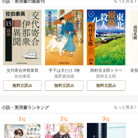
もっと見る
小説・実用書の最新刊
交代寄合伊那衆異
手下は犬だけ 3巻
西村京太郎トラベ
宣長
佐伯泰英
風野真知雄
西村京太郎
聞 15巻
ルミステリー・セ
レクション 2巻
無料立読み
無料立読み
無料立読み
もっと見る
小説・実用書ランキング
1
2
3
位
位
位