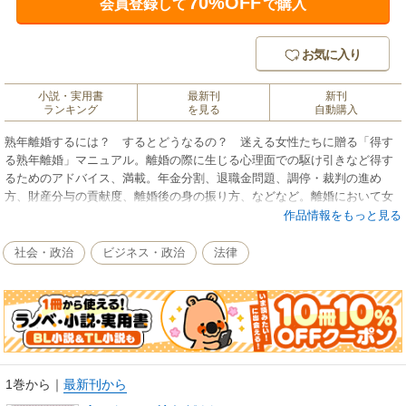
70%OFF
会員登録して
で購入
お気に入り
小説・実用書
最新刊
新刊
ランキング
を見る
自動購入
熟年離婚するには？ するとどうなるの？ 迷える女性たちに贈る「得す
る熟年離婚」マニュアル。離婚の際に生じる心理面での駆け引きなど得す
るためのアドバイス、満載。年金分割、退職金問題、調停・裁判の進め
方、財産分与の貢献度、離婚後の身の振り方、などなど。離婚において女
性が直面するであろう様々な問題の対処方法を、経験豊富な弁護士の著者
作品情報をもっと見る
が小説形式を用いながら分かりやすく解説。妻の心理を知りたい、財産を
守りたい男性も必読。
社会・政治
ビジネス・政治
法律
1巻から
｜
最新刊から