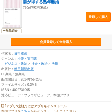
妻が得する熟年離婚
720pt/792円(税込)
登録して購入
作品紹介
会員登録して全巻購入
作家名：
荘司雅彦
ジャンル：
小説・実用書
ビジネス・政治
>
社会・政治
>
法律
出版社：
朝日新聞出版
DL期限：無期限
配信開始日：2014年5月28日
ファイルサイズ：0.3MB
ISBN：4022731095
対応ビューア：ブラウザビューア、本棚アプリ
｢アプリで読む｣にはアプリをインストール!
本棚アプリを
こちら
からインストールしてください