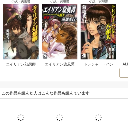
小説・実用書
小説・実用書
小説・実用書
エイリアン幻想卿
A
エイリアン旋風譚
トレジャー・ハン
ター八頭大
この作品を読んだ人はこんな作品も読んでいます