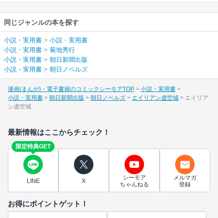
同じジャンルの本を探す
小説・実用書
>
小説・実用書
小説・実用書
>
菊地秀行
小説・実用書
>
朝日新聞出版
小説・実用書
>
朝日ノベルズ
漫画(まんが)・電子書籍のコミックシーモアTOP
小説・実用書
小説・実用書
朝日新聞出版
朝日ノベルズ
エイリアン虚空城
エイリア
ン虚空城
最新情報はここからチェック！
限定特典GET
シーモア
メルマガ
LINE
X
ちゃんねる
登録
お得にポイントゲット！