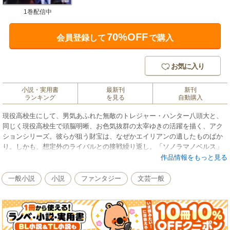
1巻配信中
70%OFF
会員登録して
で購入
お気に入り
小説・実用書
最新刊
新刊
ランキング
を見る
自動購入
現役高校生にして、男気あふれた無敵のトレジャー・ハンター八頭大と、
同じく現役高校生で頭脳明晰、お色気抜群の太宰ゆきの活躍を描く、アク
ションシリーズ。彼らが狙う財宝は、なぜかエイリアンの遺したものばか
り。しかも、想定外のライバルとの接戦繰り返し。「ソノラマノベルス」
でおなじみの二人の活躍が、ついに、「朝日ノベルズ」全編書き下ろし版
作品情報をもっと見る
で登場。
一般小説
小説
ファンタジー
文芸一般