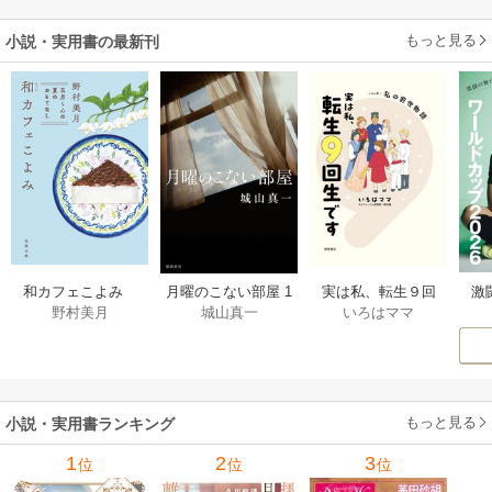
もっと見る
小説・実用書の最新刊
激
和カフェこよみ
月曜のこない部屋 1
実は私、転生９回
野村美月
城山真一
いろはママ
前
五月くんの夏のお
巻
生です マンガ
ー
もてなし 1巻
私の前世物語 1巻
もっと見る
小説・実用書ランキング
1
2
3
位
位
位