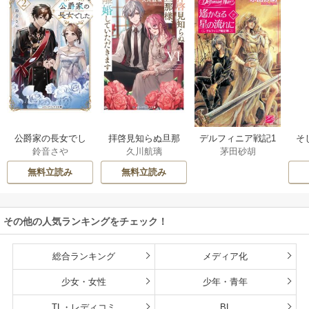
公爵家の長女でし
拝啓見知らぬ旦那
そ
デルフィニア戦記1
鈴音さや
久川航璃
茅田砂胡
た
様、離婚していた
だきます
無料立読み
無料立読み
その他の人気ランキングをチェック！
総合ランキング
メディア化
少女・女性
少年・青年
TL・レディコミ
BL