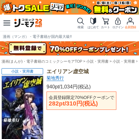
検索
はじめて
カート
ログイン
会員登録
漫画（マンガ）・電子書籍が国内最大級!!
漫画(まんが)・電子書籍のコミックシーモアTOP
小説・実用書
小説・実用書
エイリアン虚空城
小説・実用書
菊地秀行
940pt/1,034円(税込)
会員登録限定70%OFFクーポンで
282pt/310円(税込)