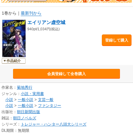
1巻から
｜
最新刊から
エイリアン虚空城
940pt/1,034円(税込)
登録して購入
作品紹介
会員登録して全巻購入
作家名：
菊地秀行
ジャンル：
小説・実用書
小説
>
一般小説
>
文芸一般
小説
>
一般小説
>
ファンタジー
出版社：
朝日新聞出版
雑誌：
朝日ノベルズ
シリーズ：
トレジャー・ハンター八頭大シリーズ
DL期限：無期限