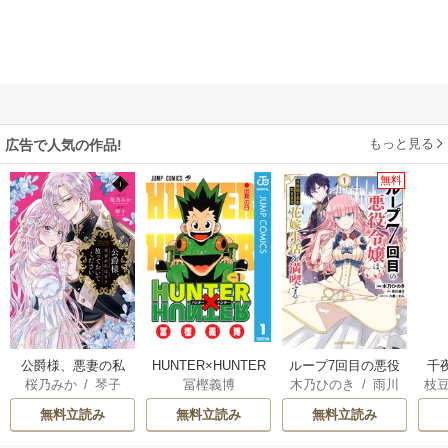
もっと見る
広告で人気の作品!
無料
公爵様、悪妻の私
HUNTER×HUNTER
ループ7回目の悪役
千
桜乃みか
/
琴子
冨樫義博
木乃ひのき
/
雨川
枝
はもう放っておい
モノクロ版
令嬢は、元敵国で
国
透子
/
八美☆わん
AK
てください
自由気ままな花嫁
皇
無料立読み
無料立読み
無料立読み
生活を満喫する
溺