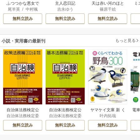
ふつつかな悪女で
主人恋日記
天は赤い河のほと
ミ
尾羊英
/
中村颯
吉永ゆう
篠原千絵
はございますが ～
り
希
/
ゆき哉
雛宮蝶鼠とりかえ
無料立読み
無料立読み
無料立読み
伝～
もっと見る
小説・実用書の最新刊
自治体法務検定公
自治体法務検定公
ヤマケイ文庫 新 く
電車
自治体法務検定委
自治体法務検定委
叶内拓哉
式テキスト 政策
式テキスト 基本
らべてわかる野鳥3
型
員会
員会
法務編 ２０２６
法務編 ２０２６
00 1巻
無料立読み
無料立読み
無料立読み
年度検定対応 1巻
年度検定対応 1巻