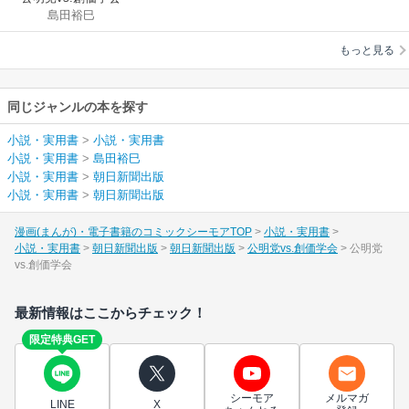
島田裕巳
もっと見る
同じジャンルの本を探す
小説・実用書
>
小説・実用書
小説・実用書
>
島田裕巳
小説・実用書
>
朝日新聞出版
小説・実用書
>
朝日新聞出版
漫画(まんが)・電子書籍のコミックシーモアTOP
小説・実用書
小説・実用書
朝日新聞出版
朝日新聞出版
公明党vs.創価学会
公明党
vs.創価学会
最新情報はここからチェック！
限定特典GET
シーモア
メルマガ
LINE
X