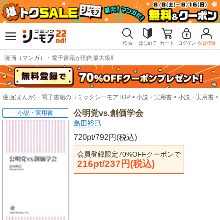
検索
はじめて
カート
ログイン
会員登録
漫画（マンガ）・電子書籍が国内最大級!!
漫画(まんが)・電子書籍のコミックシーモアTOP
小説・実用書
小説・実用書
公明党vs.創価学会
小説・実用書
島田裕巳
720pt/792円(税込)
会員登録限定70%OFFクーポンで
216pt/237円(税込)