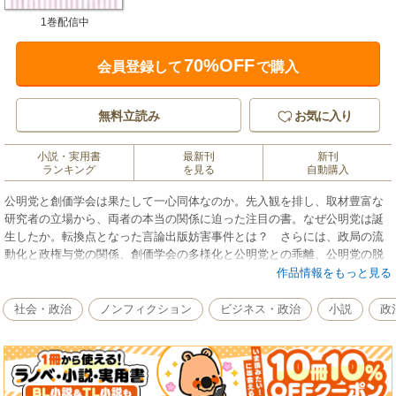
1巻配信中
70%OFF
会員登録して
で購入
無料立読み
お気に入り
小説・実用書
最新刊
新刊
ランキング
を見る
自動購入
公明党と創価学会は果たして一心同体なのか。先入観を排し、取材豊富な
研究者の立場から、両者の本当の関係に迫った注目の書。なぜ公明党は誕
生したか。転換点となった言論出版妨害事件とは？ さらには、政局の流
動化と政権与党の関係、創価学会の多様化と公明党との乖離、公明党の脱
「創価学会」化、創価学会と公明党の相互補完関係などなど。結党以来の
作品情報をもっと見る
歴史を紐解きながら、公明党の現状を読み解く。
社会・政治
ノンフィクション
ビジネス・政治
小説
政