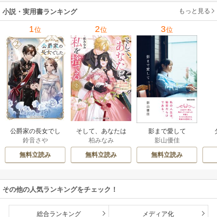
もっと見る
小説・実用書ランキング
1
2
3
位
位
位
公爵家の長女でし
そして、あなたは
影まで愛して
鈴音さや
柏みなみ
影山優佳
た
私を捨てる
無料立読み
無料立読み
無料立読み
その他の人気ランキングをチェック！
総合ランキング
メディア化