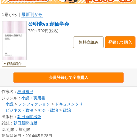
1巻から
｜
最新刊から
公明党vs.創価学会
720pt/792円(税込)
無料立読み
登録して購入
作品紹介
会員登録して全巻購入
作家名：
島田裕巳
ジャンル：
小説・実用書
小説
>
ノンフィクション
>
ドキュメンタリー
ビジネス・政治
>
社会・政治
>
政治
出版社：
朝日新聞出版
雑誌：
朝日新聞出版
DL期限：無期限
配信開始日：2014年5月28日