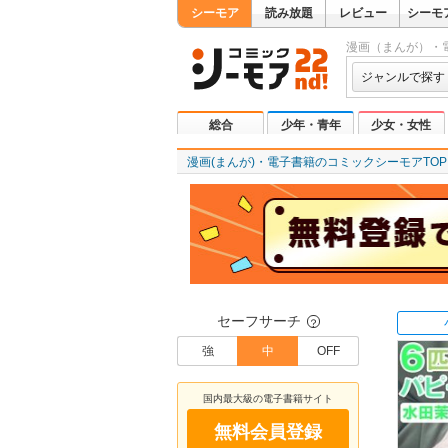
シーモア
読み放題
レビュー
シーモ
漫画（まんが）・
ジャンルで探す
総合
少年・青年
少女・女性
漫画(まんが)・電子書籍のコミックシーモアTOP
セーフサーチ
？
強
中
OFF
国内最大級の電子書籍サイト
無料会員登録