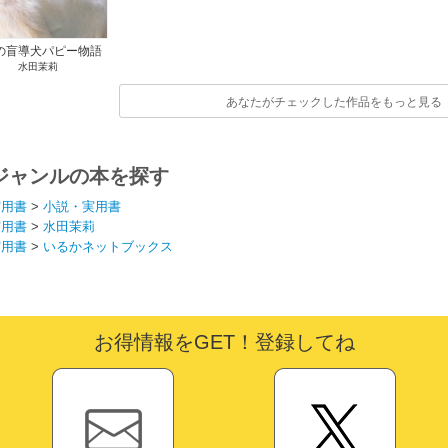
の盲導犬パピー物語
水田茉莉
あなたがチェックした作品をもっと見る
ジャンルの本を探す
実用書
>
小説・実用書
実用書
>
水田茉莉
実用書
>
いるかネットブックス
お得情報をGET！登録してね