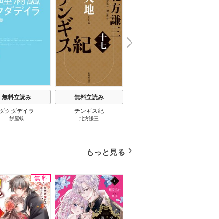
N
x
e
t
無料立読み
無料立読み
無料立読み
ダクダデイラ
チンギス紀
東京バンドワゴン
B-PR
餅屋蛾
北方謙三
小路幸也
Ｂ
ジャラ
ディ 
ブック
もっと見る
無料
無料