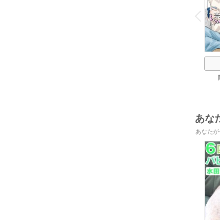
o
v
P
r
e
i
u
あな
あなたが