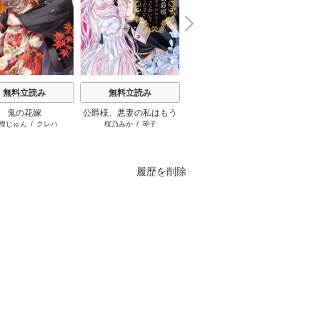
N
x
e
t
無料立読み
無料立読み
無料立読み
鬼の花嫁
公爵様、悪妻の私はもう
主人恋日記
お姉
樫じゅん
/
クレハ
桜乃みか
/
琴子
吉永ゆう
放っておいてください
履歴を削除