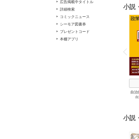
広告掲載中タイトル
小説
詳細検索
コミックニュース
シーモア図書券
プレゼントコード
本棚アプリ
o
v
P
r
e
i
u
自治
自
スト
２
小説