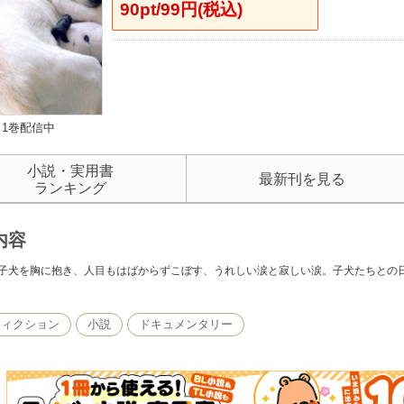
90pt/99円(税込)
1巻配信中
小説・実用書
最新刊を見る
ランキング
内容
子犬を胸に抱き、人目もはばからずこぼす、うれしい涙と寂しい涙。子犬たちとの
フィクション
小説
ドキュメンタリー