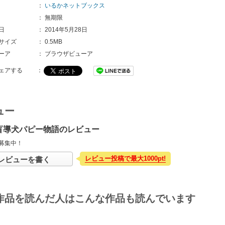
：
いるかネットブックス
：
無期限
日
：
2014年5月28日
サイズ
：
0.5MB
ーア
：
ブラウザビューア
ェアする
：
ュー
盲導犬パピー物語のレビュー
募集中！
レビュー投稿で最大1000pt!
レビューを書く
作品を読んだ人はこんな作品も読んでいます