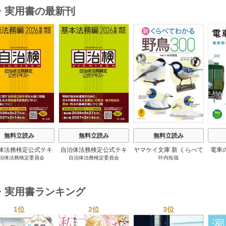
・実用書の最新刊
s
無料立読み
無料立読み
無料立読み
体法務検定公式テキ
自治体法務検定公式テキ
ヤマケイ文庫 新 くらべて
電車
治体法務検定委員会
自治体法務検定委員会
叶内拓哉
 政策法務編 ２０
スト 基本法務編 ２０
わかる野鳥300 1巻
６年度検定対応 1巻
２６年度検定対応 1巻
・実用書ランキング
1位
2位
3位