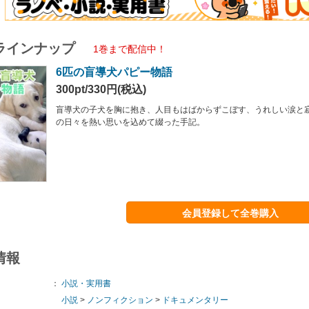
ラインナップ
1巻まで配信中！
6匹の盲導犬パピー物語
300pt/330円(税込)
盲導犬の子犬を胸に抱き、人目もはばからずこぼす、うれしい涙と
の日々を熱い思いを込めて綴った手記。
会員登録して全巻購入
情報
：
小説・実用書
小説
>
ノンフィクション
>
ドキュメンタリー