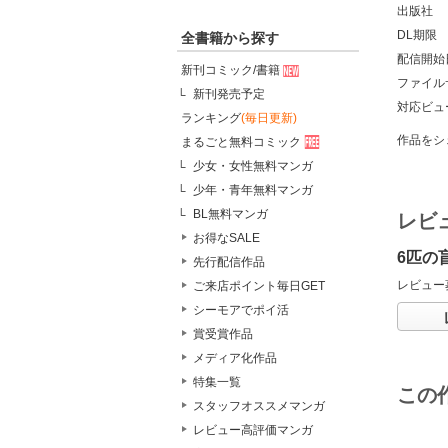
出版社
DL期限
全書籍から探す
配信開始
新刊コミック/書籍
ファイル
新刊発売予定
対応ビュ
ランキング
(毎日更新)
作品をシ
まるごと無料コミック
少女・女性無料マンガ
少年・青年無料マンガ
BL無料マンガ
レビ
お得なSALE
6匹の
先行配信作品
レビュー
ご来店ポイント毎日GET
シーモアでポイ活
賞受賞作品
メディア化作品
特集一覧
この
スタッフオススメマンガ
レビュー高評価マンガ