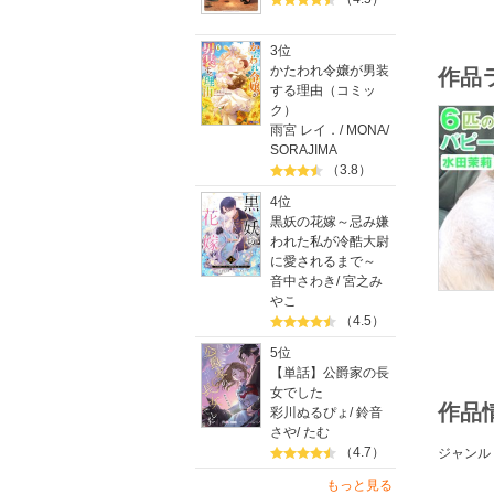
3位
かたわれ令嬢が男装
作品
する理由（コミッ
ク）
雨宮 レイ．
/
MONA
/
SORAJIMA
（3.8）
4位
黒妖の花嫁～忌み嫌
われた私が冷酷大尉
に愛されるまで～
音中さわき
/
宮之み
やこ
（4.5）
5位
【単話】公爵家の長
女でした
作品
彩川ぬるぴょ
/
鈴音
さや
/
たむ
（4.7）
ジャンル
もっと見る