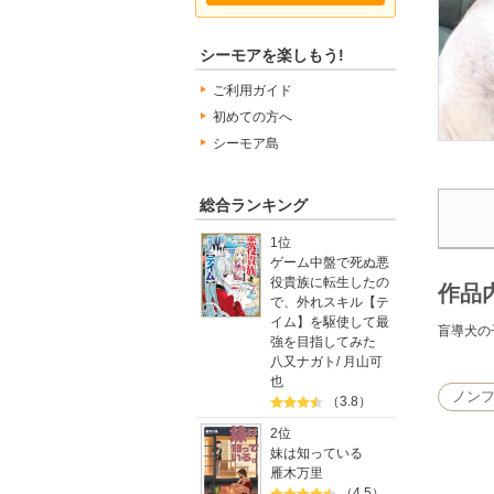
シーモアを楽しもう!
ご利用ガイド
初めての方へ
シーモア島
総合ランキング
1位
ゲーム中盤で死ぬ悪
役貴族に転生したの
作品
で、外れスキル【テ
イム】を駆使して最
盲導犬の
強を目指してみた
八又ナガト
/
月山可
也
ノン
（3.8）
2位
妹は知っている
雁木万里
（4.5）