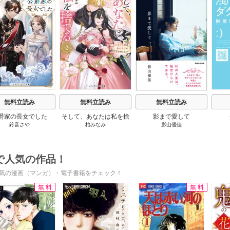
s
無料立読み
無料立読み
無料立読み
爵家の長女でした
そして、あなたは私を捨
影まで愛して
鈴音さや
柏みなみ
影山優佳
てる
で人気の作品！
気の漫画（マンガ）・電子書籍をチェック！
無料
無料
s