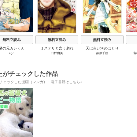
無料立読み
無料立読み
無料立読み
隣の元カレくん
ミステリと言う勿れ
天は赤い河のほとり
ago
田村由美
篠原千絵
富
たがチェックした作品
チェックした漫画（マンガ）・電子書籍はこちら♪