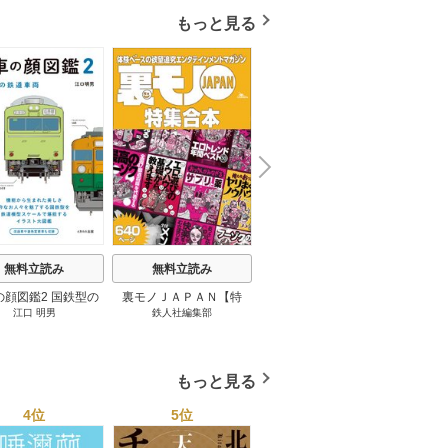
もっと見る
N
x
e
t
無料立読み
無料立読み
無料立読み
の顔図鑑2 国鉄型の
裏モノＪＡＰＡＮ【特
パナソニック コネクト
日本の
江口 明男
鉄人社編集部
上阪徹
鉄道車両 1巻
集】★超ボリューム版６
大企業をいかに変えるか
20
４０ページ★１２冊★全
1巻
国４７都道府県を代表す
る最高のフーゾク★エロ
もっと見る
トレンド年間ベスト★お
っさん５０人の体験から
4位
5位
6位
学ぶ★夢のようなエロい
楽園３０ 1巻