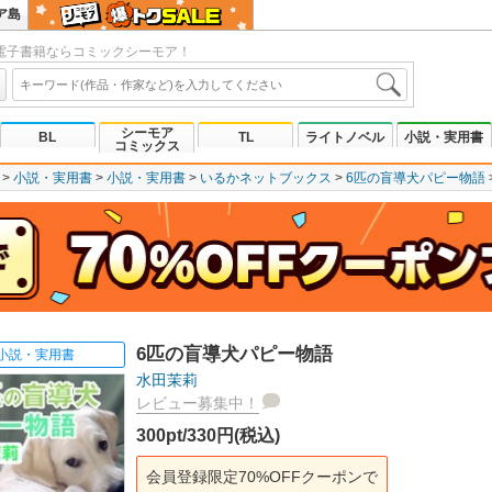
ア島
電子書籍ならコミックシーモア！
シーモア
BL
TL
ライトノベル
小説・実用書
コミックス
小説・実用書
小説・実用書
いるかネットブックス
6匹の盲導犬パピー物語
6匹の盲導犬パピー物語
小説・実用書
水田茉莉
レビュー募集中！
300pt/330円(税込)
会員登録限定70%OFFクーポンで