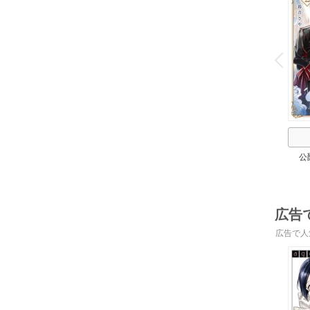
o
v
P
r
e
i
u
公
広告
広告で人