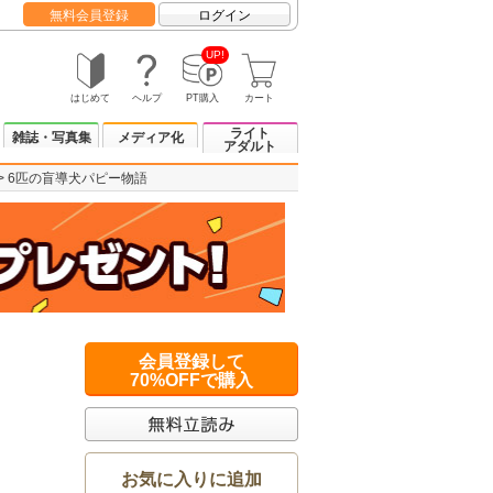
無料会員登録
ログイン
UP!
はじめて
ヘルプ
PT購入
カート
ライト
雑誌・写真集
メディア化
アダルト
6匹の盲導犬パピー物語
会員登録して
70%OFFで購入
お気に入りに追加