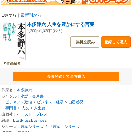
1巻から
｜
最新刊から
本多静六 人生を豊かにする言葉
1,200pt/1,320円(税込)
無料立読み
登録して購入
作品紹介
会員登録して全巻購入
作家名：
本多静六
ジャンル：
小説・実用書
ビジネス・政治
>
ビジネス・経済
>
自己啓発
専門書
>
人文
>
人生論
出版社：
イースト・プレス
雑誌：
EastPressBusiness
シリーズ：
言葉シリーズ
/
「言葉」シリーズ