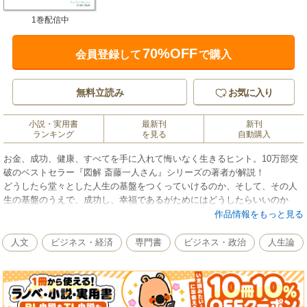
1巻配信中
70%OFF
会員登録して
で購入
無料立読み
お気に入り
小説・実用書
最新刊
新刊
ランキング
を見る
自動購入
お金、成功、健康、すべてを手に入れて悔いなく生きるヒント。10万部突
破のベストセラー『図解 斎藤一人さん』シリーズの著者が解説！
どうしたら堂々とした人生の基盤をつくっていけるのか、そして、その人
生の基盤のうえで、成功し、幸福であるがためにはどうしたらいいのか
が、ホンネで語られている。
作品情報をもっと見る
本書には、まさに本多静六のエキスが詰まっている。
きっとあなたの胸に響き、生きる指針として肚まで届くはずである。
人文
ビジネス・経済
専門書
ビジネス・政治
人生論
――池田光