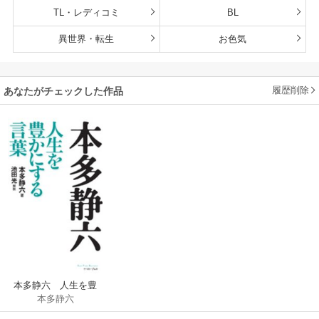
TL・レディコミ
BL
異世界・転生
お色気
履歴削除
あなたがチェックした作品
本多静六 人生を豊
本多静六
かにする言葉