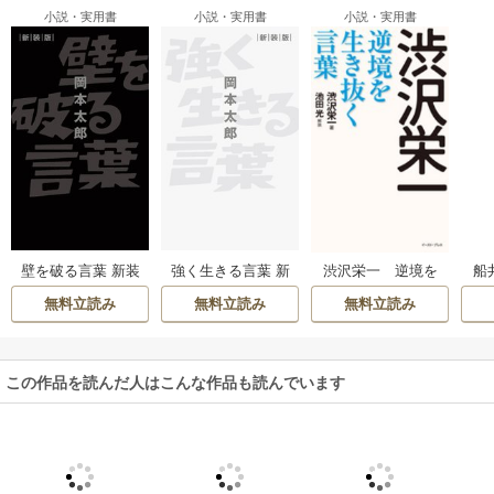
小説・実用書
小説・実用書
小説・実用書
壁を破る言葉 新装
強く生きる言葉 新
船
渋沢栄一 逆境を
版
装版
生き抜く言葉
無料立読み
無料立読み
無料立読み
この作品を読んだ人はこんな作品も読んでいます