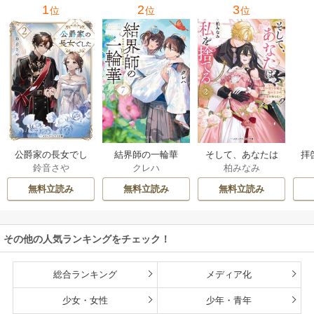
1
2
3
位
位
位
公爵家の長女でし
結界師の一輪華
そして、あなたは
拝
鈴音さや
クレハ
柏みなみ
た
私を捨てる
様
無料立読み
無料立読み
無料立読み
その他の人気ランキングをチェック！
総合ランキング
メディア化
少女・女性
少年・青年