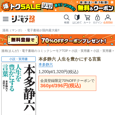
検索
はじめて
カート
ログイン
会員登録
漫画（マンガ）・電子書籍が国内最大級!!
漫画(まんが)・電子書籍のコミックシーモアTOP
小説・実用書
小説・実用書
本多静六 人生を豊かにする言葉
小説・実用書
本多静六
1,200pt/1,320円(税込)
会員登録限定70%OFFクーポンで
360pt/396円(税込)