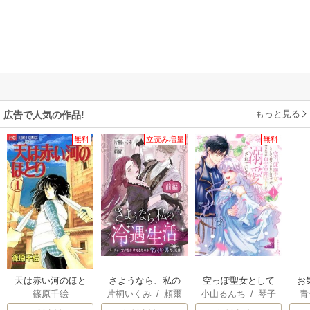
もっと見る
広告で人気の作品!
無料
立読み増量
無料
天は赤い河のほと
さようなら、私の
空っぽ聖女として
お
篠原千絵
片桐いくみ
/
頼爾
小山るんち
/
琴子
青
り
冷遇生活 ～パーテ
捨てられたはず
ィーで声をかけて
が、嫁ぎ先の皇帝