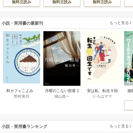
無料立読み
無料立読み
無料立読み
きたのがヤバい男
陛下に溺愛されて
だった件
います
もっと見る
小説・実用書の最新刊
激
和カフェこよみ
月曜のこない部屋 1
実は私、転生９回
野村美月
城山真一
いろはママ
前
五月くんの夏のお
巻
生です マンガ
ー
もてなし 1巻
私の前世物語 1巻
もっと見る
小説・実用書ランキング