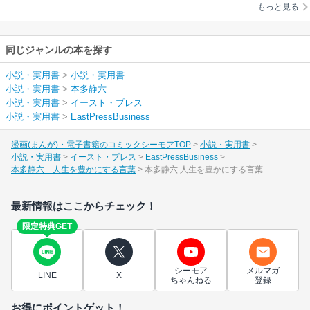
もっと見る
同じジャンルの本を探す
小説・実用書
>
小説・実用書
小説・実用書
>
本多静六
小説・実用書
>
イースト・プレス
小説・実用書
>
EastPressBusiness
漫画(まんが)・電子書籍のコミックシーモアTOP
小説・実用書
小説・実用書
イースト・プレス
EastPressBusiness
本多静六 人生を豊かにする言葉
本多静六 人生を豊かにする言葉
最新情報はここからチェック！
限定特典GET
シーモア
メルマガ
LINE
X
ちゃんねる
登録
お得にポイントゲット！