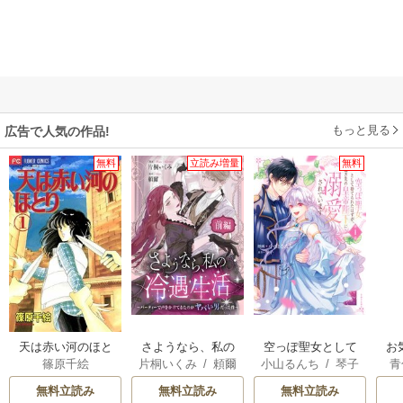
もっと見る
広告で人気の作品!
無料
立読み増量
無料
天は赤い河のほと
さようなら、私の
空っぽ聖女として
お
篠原千絵
片桐いくみ
/
頼爾
小山るんち
/
琴子
青
り
冷遇生活 ～パーテ
捨てられたはず
ィーで声をかけて
が、嫁ぎ先の皇帝
無料立読み
無料立読み
無料立読み
きたのがヤバい男
陛下に溺愛されて