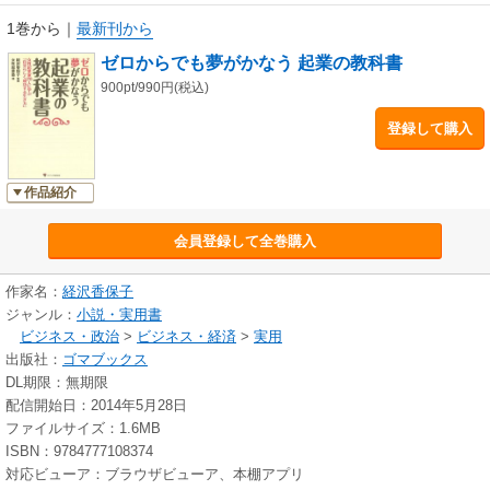
1巻から
｜
最新刊から
ゼロからでも夢がかなう 起業の教科書
900pt/990円(税込)
登録して購入
作品紹介
会員登録して全巻購入
作家名：
経沢香保子
ジャンル：
小説・実用書
ビジネス・政治
>
ビジネス・経済
>
実用
出版社：
ゴマブックス
DL期限：無期限
配信開始日：2014年5月28日
ファイルサイズ：1.6MB
ISBN：9784777108374
対応ビューア：ブラウザビューア、本棚アプリ