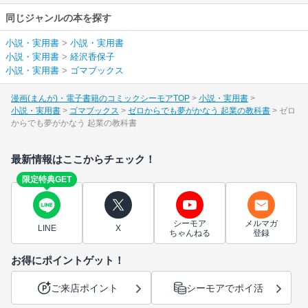
同じジャンルの本を探す
小説・実用書
>
小説・実用書
小説・実用書
>
経沢香保子
小説・実用書
>
ゴマブックス
漫画(まんが)・電子書籍のコミックシーモアTOP
小説・実用書
小説・実用書
ゴマブックス
ゼロからでも夢がかなう 起業の教科書
ゼロ
からでも夢がかなう 起業の教科書
最新情報はここからチェック！
限定特典GET
シーモア
メルマガ
LINE
X
ちゃんねる
登録
お得にポイントゲット！
ご来店ポイント
シーモアでポイ活