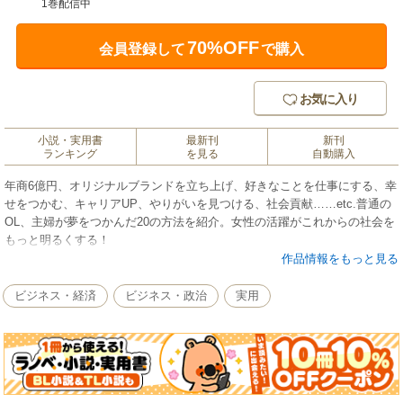
1巻配信中
70%OFF
会員登録して
で購入
お気に入り
小説・実用書
最新刊
新刊
ランキング
を見る
自動購入
年商6億円、オリジナルブランドを立ち上げ、好きなことを仕事にする、幸
せをつかむ、キャリアUP、やりがいを見つける、社会貢献……etc.普通の
OL、主婦が夢をつかんだ20の方法を紹介。女性の活躍がこれからの社会を
もっと明るくする！
作品情報をもっと見る
ビジネス・経済
ビジネス・政治
実用