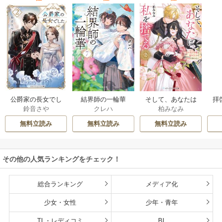
公爵家の長女でし
結界師の一輪華
そして、あなたは
拝
鈴音さや
クレハ
柏みなみ
た
私を捨てる
様
無料立読み
無料立読み
無料立読み
その他の人気ランキングをチェック！
総合ランキング
メディア化
少女・女性
少年・青年
TL・レディコミ
BL