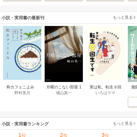
だった件
います
もっと見る
小説・実用書の最新刊
激
和カフェこよみ
月曜のこない部屋 1
実は私、転生９回
野村美月
城山真一
いろはママ
前
五月くんの夏のお
巻
生です マンガ
ー
もてなし 1巻
私の前世物語 1巻
もっと見る
小説・実用書ランキング
1
2
3
位
位
位