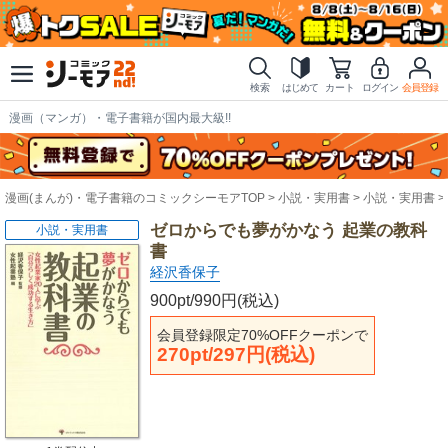
検索
はじめて
カート
ログイン
会員登録
漫画（マンガ）・電子書籍が国内最大級!!
漫画(まんが)・電子書籍のコミックシーモアTOP
小説・実用書
小説・実用書
ゼロからでも夢がかなう 起業の教科
小説・実用書
書
経沢香保子
900pt/990円(税込)
会員登録限定70%OFFクーポンで
270pt/297円(税込)