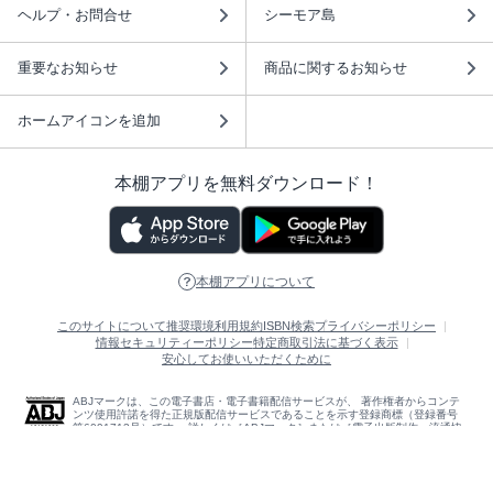
ヘルプ・お問合せ
シーモア島
重要なお知らせ
商品に関するお知らせ
ホームアイコンを追加
本棚アプリを無料ダウンロード！
本棚アプリについて
このサイトについて
推奨環境
利用規約
ISBN検索
プライバシーポリシー
情報セキュリティーポリシー
特定商取引法に基づく表示
安心してお使いいただくために
ABJマークは、この電子書店・電子書籍配信サービスが、 著作権者からコンテ
ンツ使用許諾を得た正規版配信サービスであることを示す登録商標（登録番号
第6091713号）です。 詳しくは［ABJマーク］または［電子出版制作・流通協
議会］で検索してください。
(C)NTTソルマーレ