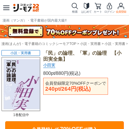
検索
はじめて
カート
ログイン
会員登録
漫画（マンガ）・電子書籍が国内最大級!!
漫画(まんが)・電子書籍のコミックシーモアTOP
小説・実用書
小説・実用書
「民」の論理、「軍」の論理 【小
小説・実用書
田実全集】
小田実
800pt/880円(税込)
会員登録限定70%OFFクーポンで
240pt/264円(税込)
1巻配信中