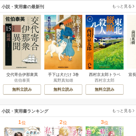
もっと見る
小説・実用書の最新刊
交代寄合伊那衆異
手下は犬だけ 3巻
西村京太郎トラベ
宣長
佐伯泰英
風野真知雄
西村京太郎
聞 15巻
ルミステリー・セ
レクション 2巻
無料立読み
無料立読み
無料立読み
もっと見る
小説・実用書ランキング
1
2
3
位
位
位