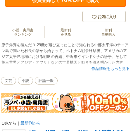
70%OFF
会員登録して
で購入
お気に入り
小説・実用書
最新刊
新刊
ランキング
を見る
自動購入
原子爆弾を積んだＢ-29機が飛び立ったことで知られる中部太平洋のテニア
ン島で聞いた村長の話から始まって、ベトナム戦争終結後、アメリカのア
ジア太平洋地域における戦略の再編、中近東やインドシナの紛争、そして
第三世界とアジア・アフリカなどの世界構図と動きを説き明かした内容
は、今日、世界が直面する混迷と危機の出発点を照らしているようで新鮮
作品情報をもっと見る
だ。「軍」＝「国家」の論理の壁の前で、「民」＝「市民」の論理が恢復
するには市民の「自立」と「自律」が肝要という「政治学」の書。
文芸
小説
評論一般
1巻から
｜
最新刊から