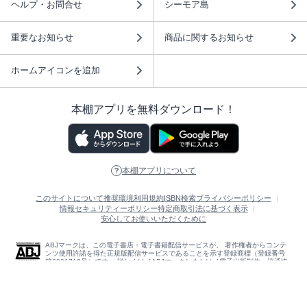
ヘルプ・お問合せ
シーモア島
重要なお知らせ
商品に関するお知らせ
ホームアイコンを追加
本棚アプリを無料ダウンロード！
本棚アプリについて
このサイトについて
推奨環境
利用規約
ISBN検索
プライバシーポリシー
情報セキュリティーポリシー
特定商取引法に基づく表示
安心してお使いいただくために
ABJマークは、この電子書店・電子書籍配信サービスが、 著作権者からコンテ
ンツ使用許諾を得た正規版配信サービスであることを示す登録商標（登録番号
第6091713号）です。 詳しくは［ABJマーク］または［電子出版制作・流通協
議会］で検索してください。
(C)NTTソルマーレ