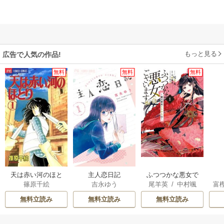
もっと見る
広告で人気の作品!
無料
無料
無料
天は赤い河のほと
主人恋日記
ふつつかな悪女で
篠原千絵
吉永ゆう
尾羊英
/
中村颯
富
り
はございますが ～
希
/
ゆき哉
雛宮蝶鼠とりかえ
無料立読み
無料立読み
無料立読み
伝～