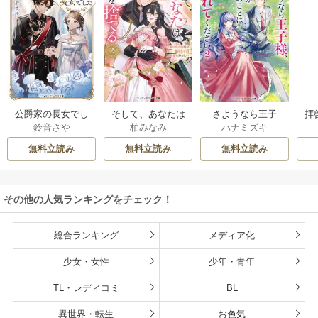
公爵家の長女でし
そして、あなたは
さようなら王子
拝
鈴音さや
柏みなみ
ハナミズキ
た
私を捨てる
様、どうか私のこ
様
とは忘れてくださ
無料立読み
無料立読み
無料立読み
い
その他の人気ランキングをチェック！
総合ランキング
メディア化
少女・女性
少年・青年
TL・レディコミ
BL
異世界・転生
お色気