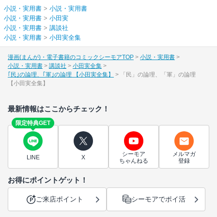
小説・実用書
>
小説・実用書
小説・実用書
>
小田実
小説・実用書
>
講談社
小説・実用書
>
小田実全集
漫画(まんが)・電子書籍のコミックシーモアTOP
小説・実用書
小説・実用書
講談社
小田実全集
｢民｣の論理、｢軍｣の論理 【小田実全集】
「民」の論理、「軍」の論理
【小田実全集】
最新情報はここからチェック！
限定特典GET
シーモア
メルマガ
LINE
X
ちゃんねる
登録
お得にポイントゲット！
ご来店ポイント
シーモアでポイ活