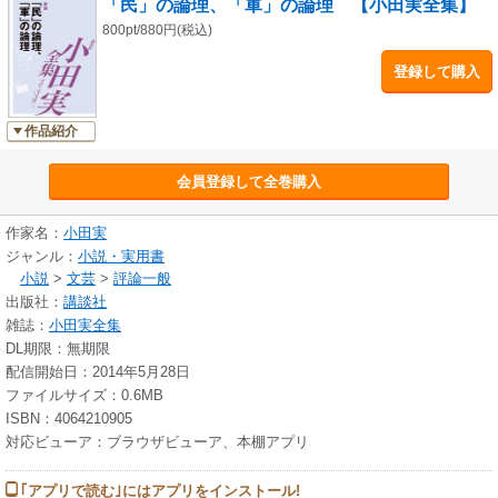
「民」の論理、「軍」の論理 【小田実全集】
800pt/880円(税込)
登録して購入
作品紹介
会員登録して全巻購入
作家名：
小田実
ジャンル：
小説・実用書
小説
>
文芸
>
評論一般
出版社：
講談社
雑誌：
小田実全集
DL期限：無期限
配信開始日：2014年5月28日
ファイルサイズ：0.6MB
ISBN：4064210905
対応ビューア：ブラウザビューア、本棚アプリ
｢アプリで読む｣にはアプリをインストール!