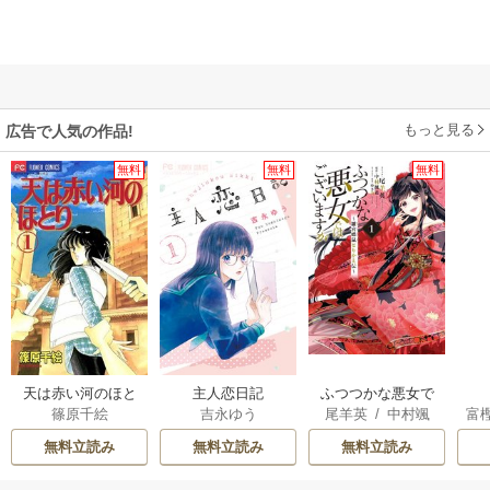
もっと見る
広告で人気の作品!
無料
無料
無料
天は赤い河のほと
主人恋日記
ふつつかな悪女で
篠原千絵
吉永ゆう
尾羊英
/
中村颯
富
り
はございますが ～
希
/
ゆき哉
雛宮蝶鼠とりかえ
無料立読み
無料立読み
無料立読み
伝～