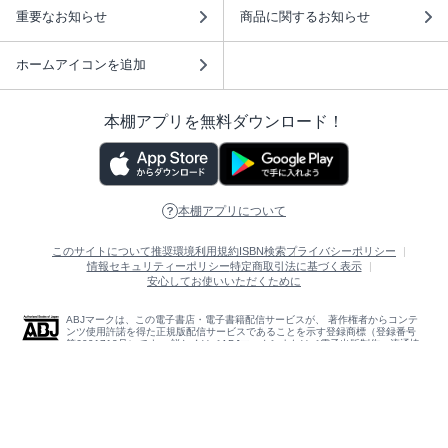
重要なお知らせ
商品に関するお知らせ
ホームアイコンを追加
本棚アプリを無料ダウンロード！
本棚アプリについて
このサイトについて
推奨環境
利用規約
ISBN検索
プライバシーポリシー
情報セキュリティーポリシー
特定商取引法に基づく表示
安心してお使いいただくために
ABJマークは、この電子書店・電子書籍配信サービスが、 著作権者からコンテ
ンツ使用許諾を得た正規版配信サービスであることを示す登録商標（登録番号
第6091713号）です。 詳しくは［ABJマーク］または［電子出版制作・流通協
議会］で検索してください。
(C)NTTソルマーレ