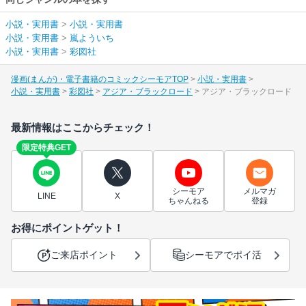
小説・実用書
>
小説・実用書
小説・実用書
>
嵐よういち
小説・実用書
>
彩図社
漫画(まんが)・電子書籍のコミックシーモアTOP
小説・実用書
小説・実用書
彩図社
アジア・ブラックロード
アジア・ブラックロード
最新情報はここからチェック！
限定特典GET
シーモア
メルマガ
LINE
X
ちゃんねる
登録
お得にポイントゲット！
ご来店ポイント
シーモアでポイ活