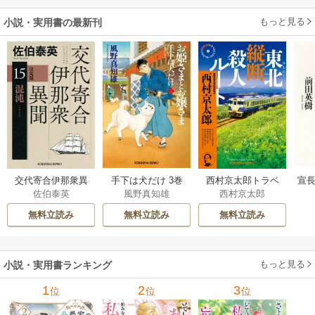
もっと見る
小説・実用書の最新刊
交代寄合伊那衆異
手下は犬だけ 3巻
西村京太郎トラベ
宣長
佐伯泰英
風野真知雄
西村京太郎
聞 15巻
ルミステリー・セ
レクション 2巻
無料立読み
無料立読み
無料立読み
もっと見る
小説・実用書ランキング
1
2
3
位
位
位