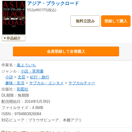
アジア・ブラックロード
552pt/607円(税込)
無料立読み
登録して購入
作品紹介
会員登録して全巻購入
作家名：
嵐よういち
ジャンル：
小説・実用書
小説
>
文芸
>
紀行・旅行
趣味・生活
>
サブカル・エンタメ
>
サブカルチャー
出版社：
彩図社
DL期限：無期限
配信開始日：2014年5月28日
ファイルサイズ：4.8MB
ISBN：9784883926084
対応ビューア：ブラウザビューア、本棚アプリ