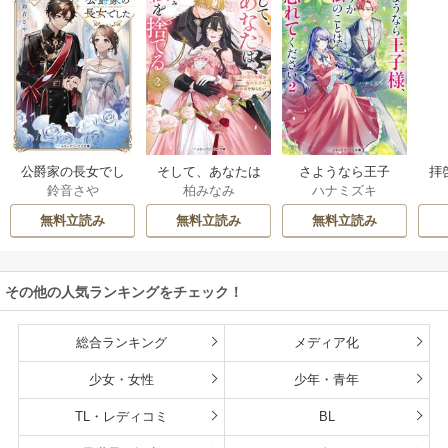
公爵家の長女でし
そして、あなたは
さようなら王子
拝
鈴音さや
柏みなみ
ハナミズキ
た
私を捨てる
様、どうか私のこ
様
とは忘れてくださ
無料立読み
無料立読み
無料立読み
い
その他の人気ランキングをチェック！
総合ランキング
メディア化
少女・女性
少年・青年
TL・レディコミ
BL