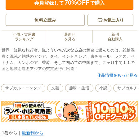
70%OFF
会員登録して
で購入
無料立読み
お気に入り
小説・実用書
最新刊
新刊
ランキング
を見る
自動購入
世界一短気な旅行者、嵐よういちが次なる旅の舞台に選んだのは、雑踏渦
巻く混沌と灼熱のアジア。タイ、インドネシア、東チモール、ラオス、ベ
トナム、カンボジア、香港、そして初めての中国まで、２ヶ月半で１１の
国と地域を巡るアジアの突貫旅行に出発！
バンコクの「ゲイのメッカ」で受けた危険なお誘い、ラオスで食すハッピ
作品情報をもっと見る
ーピザ、バリ島で見るジゴロの実態、インドネシアの腰砕けなダメガイド
など、立ちはだかるアジアの怪しい面々に、嵐よういちがキレまくる。
サブカル・エンタメ
文芸
趣味・生活
小説
サブカルチ
大好評、『海外ブラックロード』シリーズ第四弾！
1巻から
｜
最新刊から