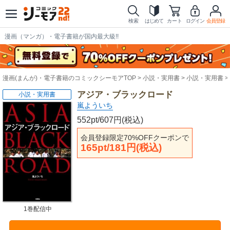
検索
はじめて
カート
ログイン
会員登録
漫画（マンガ）・電子書籍が国内最大級!!
漫画(まんが)・電子書籍のコミックシーモアTOP
小説・実用書
小説・実用書
アジア・ブラックロード
小説・実用書
嵐よういち
552pt/607円(税込)
会員登録限定70%OFFクーポンで
165pt/181円(税込)
1巻配信中