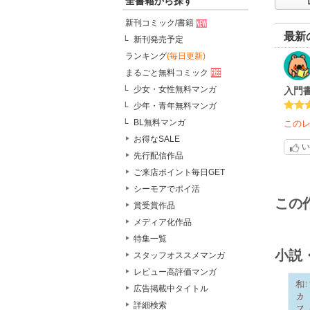
全書籍から探す
新刊コミック/書籍
最新
新刊発売予定
ランキング
(毎日更新)
まるごと無料コミック
少女・女性無料マンガ
入門
少年・青年無料マンガ
BL無料マンガ
この
お得なSALE
い
先行配信作品
ご来店ポイント毎日GET
シーモアでポイ活
この
賞受賞作品
メディア化作品
特集一覧
小説
スタッフオススメマンガ
レビュー高評価マンガ
広告掲載中タイトル
詳細検索