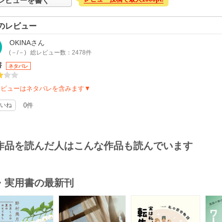
レビューを書く
のレビュー
OKINA
さん
(－/－)
総レビュー数：2478件
書
ネタバレ
レビューはネタバレを含みます▼
いね
0件
作品を読んだ人はこんな作品も読んでいます
・実用書の最新刊