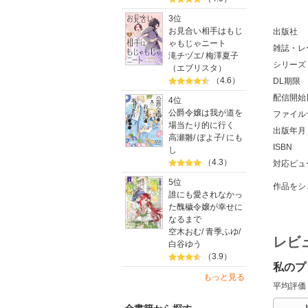
3位
お見合い相手はもじ
出版社
ゃもじゃニート
雑誌・レ
滝チヅエ
/
梅澤夏子
シリーズ
（エブリスタ）
（4.6）
DL期限
配信開始
4位
公爵令嬢は我が道を
ファイル
場当たり的に行く
出版年月
高瀬雛
/
ぽよ子
/
にも
ISBN
し
（4.3）
対応ビュ
5位
作品をシ
誰にも愛されなかっ
た醜穢令嬢が幸せに
なるまで
空木おむ
/
青季ふゆ
/
レビ
白谷ゆう
（3.9）
私のプ
もっと見る
平均評価