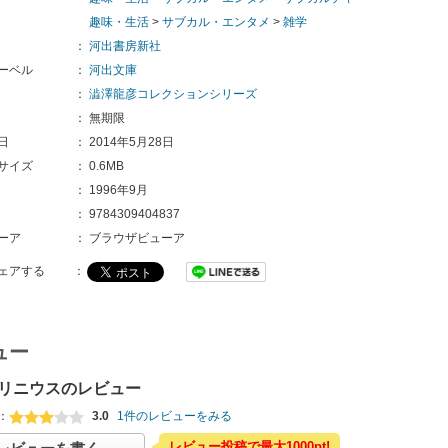
趣味・生活
>
サブカル・エンタメ
>
雑学
：
河出書房新社
ーベル
：
河出文庫
：
澁澤龍彦コレクションシリーズ
：
無期限
日
：
2014年5月28日
サイズ
：
0.6MB
：
1996年9月
：
9784309404837
ーア
：
ブラウザビューア
ェアする
：
ュー
リニウスのレビュー
：
3.0
1件のレビューをみる
レビュー投稿で最大1000pt!