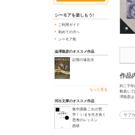
シーモアを楽しもう!
ご利用ガイド
初めての方へ
シーモア島
澁澤龍彦のオススメ作品
記憶の遠近法
作品
約二千年
もっと見る
動員して
澤龍彦は
河出文庫のオススメ作品
集中講義 これが哲
学！ いまを生き抜く
サブ
思考のレッスン
西研