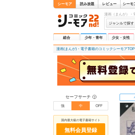
シーモア
読み放題
レビュー
シーモ
漫画（まんが）・
ジャンルで探す
総合
少年・青年
少女・女性
漫画(まんが)・電子書籍のコミックシーモアTOP
セーフサーチ
？
強
中
OFF
国内最大級の電子書籍サイト
無料会員登録