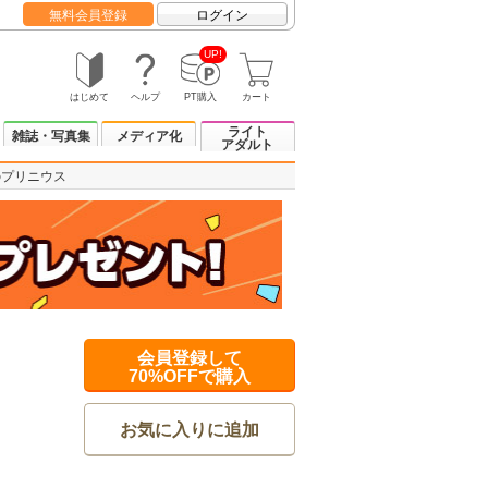
無料会員登録
ログイン
UP!
はじめて
ヘルプ
PT購入
カート
ライト
雑誌・写真集
メディア化
アダルト
のプリニウス
会員登録して
70%OFFで購入
お気に入りに追加