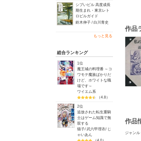
シブいビル 高度成長
期生まれ・東京レト
ロビルガイド
鈴木伸子 / 白川青史
作品
もっと見る
総合ランキング
1位
魔王城の料理番 ～コ
ワモテ魔族ばかりだ
けど、ホワイトな職
場です～
ワイエム系
（4.8）
2位
追放された転生重騎
士はゲーム知識で無
作品
双する
猫子
/
武六甲理衣
/
じ
ジャンル
ゃいあん
（4.0）