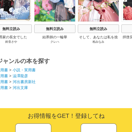
無料立読み
無料立読み
無料立読み
爵家の長女でした
結界師の一輪華
そして、あなたは私を捨
拝啓
鈴音さや
クレハ
柏みなみ
てる
婚
ジャンルの本を探す
実用書
>
小説・実用書
実用書
>
澁澤龍彦
実用書
>
河出書房新社
実用書
>
河出文庫
お得情報をGET！登録してね