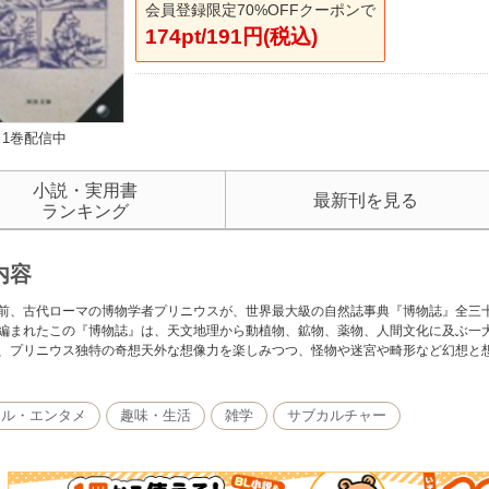
会員登録限定70%OFFクーポンで
174pt/191円(税込)
1巻配信中
小説・実用書
最新刊を見る
ランキング
内容
前、古代ローマの博物学者プリニウスが、世界最大級の自然誌事典『博物誌』全三
編まれたこの『博物誌』は、天文地理から動植物、鉱物、薬物、人間文化に及ぶ一
、プリニウス独特の奇想天外な想像力を楽しみつつ、怪物や迷宮や畸形など幻想と
カル・エンタメ
趣味・生活
雑学
サブカルチャー