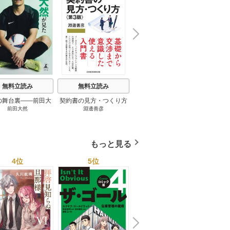
N
x
e
t
無料立読み
無料立読み
無料立読み
の舞台裏――前田大
契約書の見方・つくり方
談話室米澤 1巻
リーン
前田大然
淵邊善彦
米澤穂信
パット
見たワールドカップ
＜第３版＞ 1巻
のにす
2026 1巻
ってい
トで最
もっと見る
4位
5位
6位
N
x
e