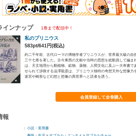
ラインナップ
1巻まで配信中！
私のプリニウス
583pt/641円(税込)
約二千年前、古代ローマの博物学者プリニウスが、世界最大級の自
三十七巻を著した。古今東西の文献や当時の思想を総動員して編ま
は、天文地理から動植物、鉱物、薬物、人間文化に及ぶ一大奇書で
せられて渉猟する澁澤龍彦は、プリニウス独特の奇想天外な想像力
迷宮や畸形など幻想と想像の異世界へと読者を誘う。
会員登録して全巻購入
情報
：
小説・実用書
趣味・生活
>
サブカル・エンタメ
>
サブカルチャー