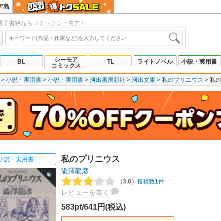
ア島
電子書籍ならコミックシーモア！
シーモア
BL
TL
ライトノベル
小説・実用書
コミックス
小説・実用書
小説・実用書
河出書房新社
河出文庫
私のプリニウス
私
私のプリニウス
小説・実用書
澁澤龍彦
（3.0）
投稿数1件
レビューを書く
583pt/641円(税込)