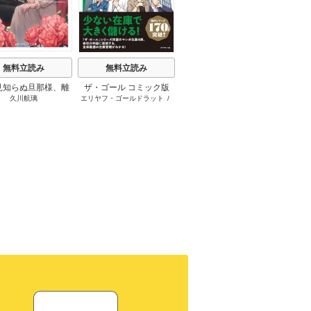
t
無料立読み
無料立読み
無料立読み
見知らぬ旦那様、離
ザ・ゴール コミック版
さようなら王子様、どう
か
久川航璃
エリヤフ・ゴールドラット
/
ハナミズキ
友麻
していただきます
か私のことは忘れてくだ
ジェフ・コックス
/
岸良裕
さい
司
/
青木健生
/
蒼田山