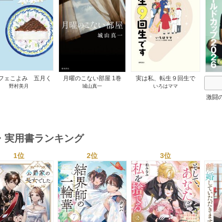
s
フェこよみ 五月く
月曜のこない部屋 1巻
実は私、転生９回生で
野村美月
城山真一
いろはママ
夏のおもてなし 1巻
す マンガ 私の前世物
語 1巻
激闘
然が
・実用書ランキング
1位
2位
3位
s