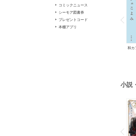
コミックニュース
o
シーモア図書券
v
P
r
e
i
u
プレゼントコード
本棚アプリ
和カ
んの
小説
o
v
P
r
e
i
u