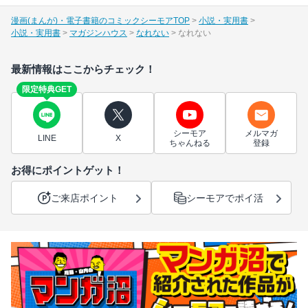
漫画(まんが)・電子書籍のコミックシーモアTOP
小説・実用書
小説・実用書
マガジンハウス
なれない
なれない
最新情報はここからチェック！
限定特典GET
シーモア
メルマガ
LINE
X
ちゃんねる
登録
お得にポイントゲット！
ご来店ポイント
シーモアでポイ活