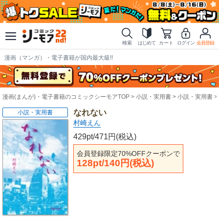
検索
はじめて
カート
ログイン
会員登録
漫画（マンガ）・電子書籍が国内最大級!!
漫画(まんが)・電子書籍のコミックシーモアTOP
小説・実用書
小説・実用書
なれない
小説・実用書
村崎えん
429pt/471円(税込)
会員登録限定70%OFFクーポンで
128pt/140円(税込)