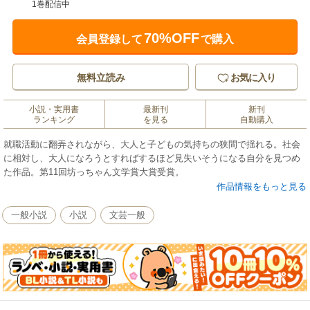
1巻配信中
70%OFF
会員登録して
で購入
無料立読み
お気に入り
小説・実用書
最新刊
新刊
ランキング
を見る
自動購入
就職活動に翻弄されながら、大人と子どもの気持ちの狭間で揺れる。社会
に相対し、大人になろうとすればするほど見失いそうになる自分を見つめ
た作品。第11回坊っちゃん文学賞大賞受賞。
作品情報をもっと見る
一般小説
小説
文芸一般