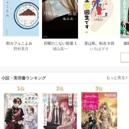
激
和カフェこよみ
月曜のこない部屋 1
実は私、転生９回
野村美月
城山真一
いろはママ
前
五月くんの夏のお
巻
生です マンガ
ー
もてなし 1巻
私の前世物語 1巻
もっと見る
小説・実用書ランキング
1
2
3
位
位
位