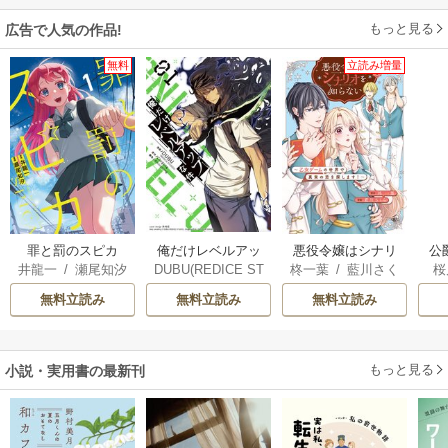
もっと見る
広告で人気の作品!
無料
立読み増量
俺だけレベルアッ
罪と罰のスピカ
悪役令嬢はシナリ
公
DUBU(REDICE ST
井龍一
/
瀬尾知汐
柊一葉
/
藍川さく
桜
プな件
オを知らない ～乙
は
UDIO)
/
Chugong
/
ら
女ゲームの世界で
無料立読み
無料立読み
無料立読み
h-goon
真実の恋を探しま
す！～
もっと見る
小説・実用書の最新刊