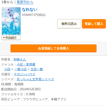
1巻から
｜
最新刊から
なれない
429pt/471円(税込)
無料立読み
登録して購入
作品紹介
会員登録して全巻購入
作家名：
村崎えん
ジャンル：
小説・実用書
小説
>
一般小説
>
文芸一般
出版社：
マガジンハウス
シリーズ：
坊っちゃん文学賞シリーズ
DL期限：無期限
配信開始日：2014年5月28日
ファイルサイズ：0.3MB
対応ビューア：ブラウザビューア、本棚アプリ