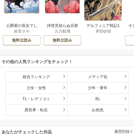
公爵家の長女でし
拝啓見知らぬ旦那
そ
デルフィニア戦記1
鈴音さや
久川航璃
茅田砂胡
た
様、離婚していた
だきます
無料立読み
無料立読み
その他の人気ランキングをチェック！
総合ランキング
メディア化
少女・女性
少年・青年
TL・レディコミ
BL
異世界・転生
お色気
履歴削除
あなたがチェックした作品