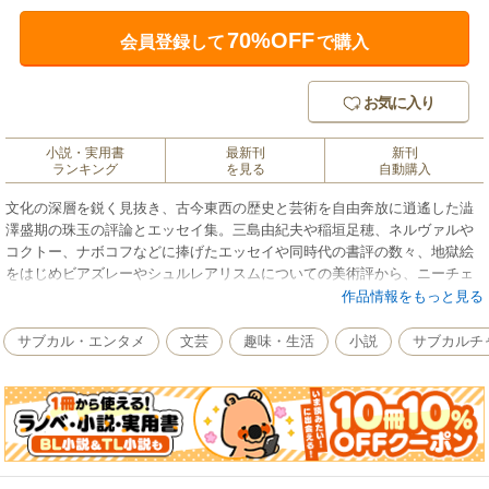
70%OFF
会員登録して
で購入
お気に入り
小説・実用書
最新刊
新刊
ランキング
を見る
自動購入
文化の深層を鋭く見抜き、古今東西の歴史と芸術を自由奔放に逍遙した澁
澤盛期の珠玉の評論とエッセイ集。三島由紀夫や稲垣足穂、ネルヴァルや
コクトー、ナボコフなどに捧げたエッセイや同時代の書評の数々、地獄絵
をはじめビアズレーやシュルレアリスムについての美術評から、ニーチェ
やフーコー論に至るまで収録した、選りすぐりの傑作批評集。
作品情報をもっと見る
サブカル・エンタメ
文芸
趣味・生活
小説
サブカルチ