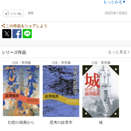
星の王子の書評があることにびっくりしたけれど
もっとみる▼
よく考えればあれは大人のおとぎ話、まさに、作者の好みの作品化と納得
0件
2025年7月8日
ピアズレーや、シュールレアリズムの芸術論は自分好みでした
いいね
この作品をシェアしよう
もっと見る
シリーズ作品
小説・実用書
小説・実用書
小説・実用書
思考の紋章学
幻想の画廊から
城