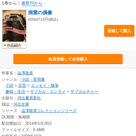
1巻から
｜
最新刊から
洞窟の偶像
650pt/715円(税込)
登録して購入
作品紹介
会員登録して全巻購入
作家名：
澁澤龍彦
ジャンル：
小説・実用書
小説
>
文芸
>
エッセイ・随筆
趣味・生活
>
サブカル・エンタメ
>
サブカルチャー
出版社：
河出書房新社
雑誌：
河出文庫
シリーズ：
澁澤龍彦コレクションシリーズ
DL期限：無期限
配信開始日：2014年5月28日
ファイルサイズ：0.4MB