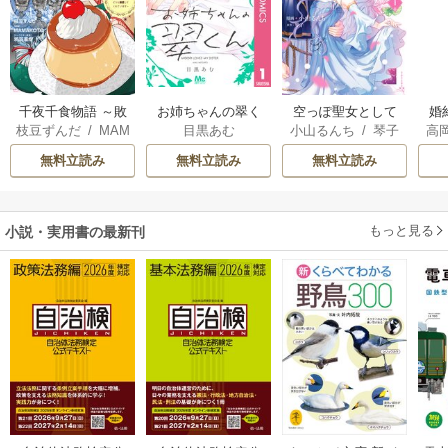
千夜千食物語 ～敗
お姉ちゃんの翠く
空っぽ聖女として
婚
枝豆ずんだ
/
MAM
目黒あむ
小山るんち
/
琴子
高
国の姫ですが氷の
ん
捨てられたはず
っ
AKOTO
/
鴉羽凛燈
の
皇子殿下がどうも
が、嫁ぎ先の皇帝
国
無料立読み
無料立読み
無料立読み
溺愛してくれてい
陛下に溺愛されて
ます～
います
もっと見る
小説・実用書の最新刊