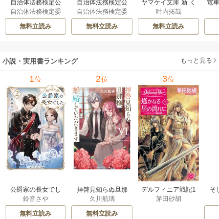
自治体法務検定公
自治体法務検定公
ヤマケイ文庫 新 く
電車
自治体法務検定委
自治体法務検定委
叶内拓哉
式テキスト 政策
式テキスト 基本
らべてわかる野鳥3
型
員会
員会
法務編 ２０２６
法務編 ２０２６
00 1巻
無料立読み
無料立読み
無料立読み
年度検定対応 1巻
年度検定対応 1巻
もっと見る
小説・実用書ランキング
1
2
3
位
位
位
公爵家の長女でし
拝啓見知らぬ旦那
そ
デルフィニア戦記1
鈴音さや
久川航璃
茅田砂胡
た
様、離婚していた
だきます
無料立読み
無料立読み