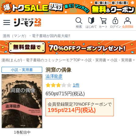
検索
はじめて
カート
ログイン
会員登録
漫画（マンガ）・電子書籍が国内最大級!!
漫画(まんが)・電子書籍のコミックシーモアTOP
小説・実用書
小説・実用書
洞窟の偶像
小説・実用書
澁澤龍彦
1件
650pt/715円(税込)
会員登録限定70%OFFクーポンで
195pt/214円(税込)
1巻配信中