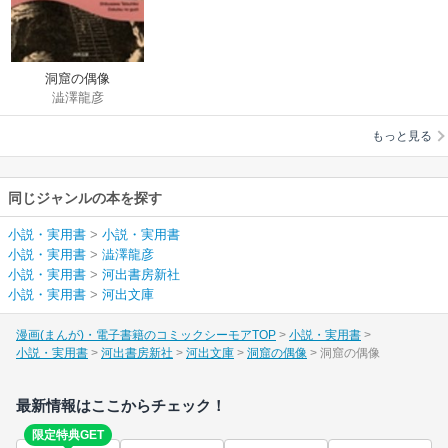
洞窟の偶像
澁澤龍彦
もっと見る
同じジャンルの本を探す
小説・実用書
>
小説・実用書
小説・実用書
>
澁澤龍彦
小説・実用書
>
河出書房新社
小説・実用書
>
河出文庫
漫画(まんが)・電子書籍のコミックシーモアTOP
小説・実用書
小説・実用書
河出書房新社
河出文庫
洞窟の偶像
洞窟の偶像
最新情報はここからチェック！
限定特典GET