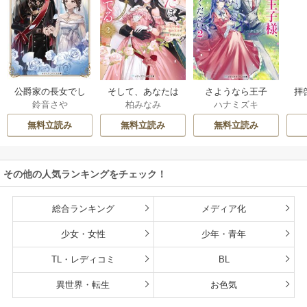
公爵家の長女でし
そして、あなたは
さようなら王子
拝
鈴音さや
柏みなみ
ハナミズキ
た
私を捨てる
様、どうか私のこ
様
とは忘れてくださ
無料立読み
無料立読み
無料立読み
い
その他の人気ランキングをチェック！
総合ランキング
メディア化
少女・女性
少年・青年
TL・レディコミ
BL
異世界・転生
お色気