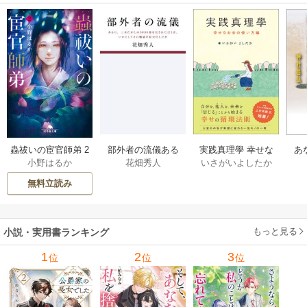
部外者の流儀ある
実践真理學 幸せな
蟲祓いの宦官師弟 2
あ
花畑秀人
いさがいよしたか
小野はるか
日、三木たかしの5
お金の使い方編 1巻
巻
せ
000曲を託されたぼ
無料立読み
くは、いかにして
その価値を最大化
したか 1巻
もっと見る
小説・実用書ランキング
1
2
3
位
位
位