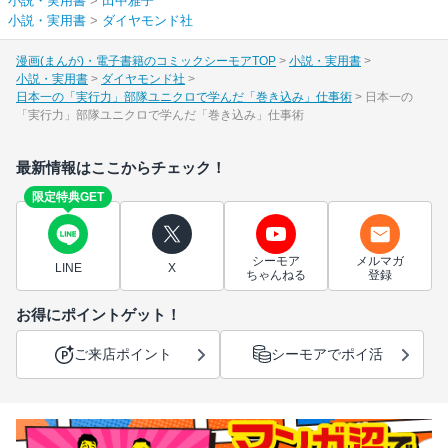
小説・実用書
>
田中雅子
小説・実用書
>
ダイヤモンド社
漫画(まんが)・電子書籍のコミックシーモアTOP
小説・実用書
小説・実用書
ダイヤモンド社
日本一の「実行力」部隊ユニクロで学んだ「巻き込み」仕事術
日本一の
「実行力」部隊ユニクロで学んだ「巻き込み」仕事術
最新情報はここからチェック！
限定特典GET
シーモア
メルマガ
LINE
X
ちゃんねる
登録
お得にポイントゲット！
ご来店ポイント
シーモアでポイ活