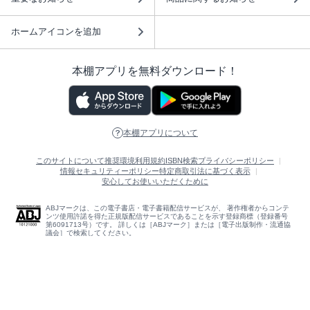
ホームアイコンを追加
本棚アプリを無料ダウンロード！
本棚アプリについて
このサイトについて
推奨環境
利用規約
ISBN検索
プライバシーポリシー
情報セキュリティーポリシー
特定商取引法に基づく表示
安心してお使いいただくために
ABJマークは、この電子書店・電子書籍配信サービスが、 著作権者からコンテ
ンツ使用許諾を得た正規版配信サービスであることを示す登録商標（登録番号
第6091713号）です。 詳しくは［ABJマーク］または［電子出版制作・流通協
議会］で検索してください。
(C)NTTソルマーレ