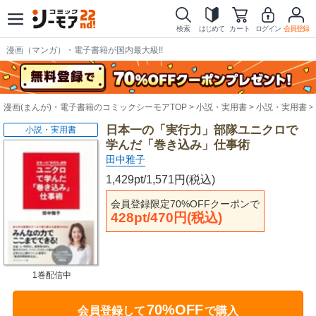
検索
はじめて
カート
ログイン
会員登録
漫画（マンガ）・電子書籍が国内最大級!!
漫画(まんが)・電子書籍のコミックシーモアTOP
小説・実用書
小説・実用書
日本一の「実行力」部隊ユニクロで
小説・実用書
学んだ「巻き込み」仕事術
田中雅子
1,429pt/1,571円(税込)
会員登録限定70%OFFクーポンで
428pt/470円(税込)
1巻配信中
70%OFF
会員登録して
で購入