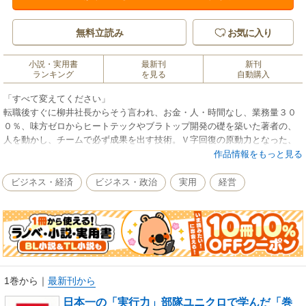
無料立読み
お気に入り
小説・実用書
最新刊
新刊
ランキング
を見る
自動購入
「すべて変えてください」
転職後すぐに柳井社長からそう言われ、お金・人・時間なし、業務量３０
０％、味方ゼロからヒートテックやブラトップ開発の礎を築いた著者の、
人を動かし、チームで必ず成果を出す技術。Ｖ字回復の原動力となった、
ユニクロ流「プロフェッショナルマネジャー」実践法。
作品情報をもっと見る
ビジネス・経済
ビジネス・政治
実用
経営
1巻から
｜
最新刊から
日本一の「実行力」部隊ユニクロで学んだ「巻