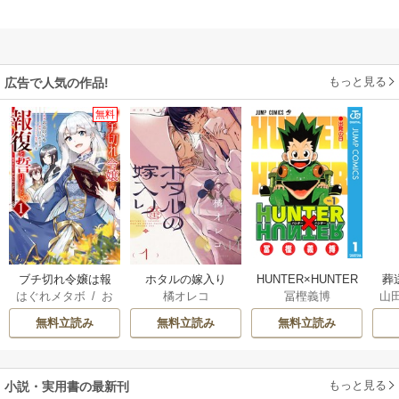
もっと見る
広告で人気の作品!
無料
ブチ切れ令嬢は報
ホタルの嫁入り
HUNTER×HUNTER
葬
はぐれメタボ
/
お
橘オレコ
冨樫義博
山
復を誓いました。
モノクロ版
おのいも
/
昌未
無料立読み
無料立読み
無料立読み
もっと見る
小説・実用書の最新刊