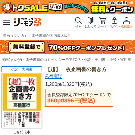
検索
はじめて
カート
ログイン
会員登録
漫画（マンガ）・電子書籍が国内最大級!!
漫画(まんが)・電子書籍のコミックシーモアTOP
小説・実用書
小説・実用書
【超】一枚企画書の書き方
小説・実用書
高橋憲行
1,200pt/1,320円(税込)
会員登録限定70%OFFクーポンで
360pt/396円(税込)
1巻配信中