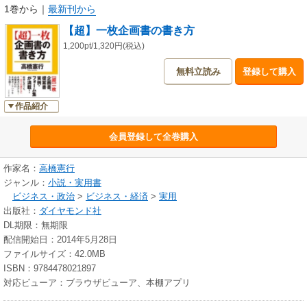
1巻から
｜
最新刊から
【超】一枚企画書の書き方
1,200pt/1,320円(税込)
無料立読み
登録して購入
作品紹介
会員登録して全巻購入
作家名：
高橋憲行
ジャンル：
小説・実用書
ビジネス・政治
>
ビジネス・経済
>
実用
出版社：
ダイヤモンド社
DL期限：無期限
配信開始日：2014年5月28日
ファイルサイズ：42.0MB
ISBN：9784478021897
対応ビューア：ブラウザビューア、本棚アプリ