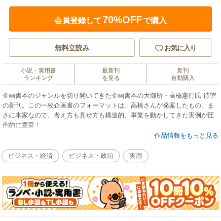
70%OFF
会員登録して
で購入
無料立読み
お気に入り
小説・実用書
最新刊
新刊
ランキング
を見る
自動購入
企画書本のジャンルを切り開いてきた企画書本の大御所・高橋憲行氏 待望
の新刊。この一枚企画書のフォーマットは、高橋さんが発案したもの。ま
さに本家なので、考え方も見せ方も構造的、事業を動かしてきた実例が圧
倒的に豊富！
これで売り上げが３倍に！多くの事業を生んできた生の実例が満載。
作品情報をもっと見る
ビジネス・経済
ビジネス・政治
実用