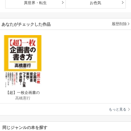
異世界・転生
お色気
履歴削除
あなたがチェックした作品
【超】一枚企画書の
高橋憲行
書き方
もっと見る
同じジャンルの本を探す