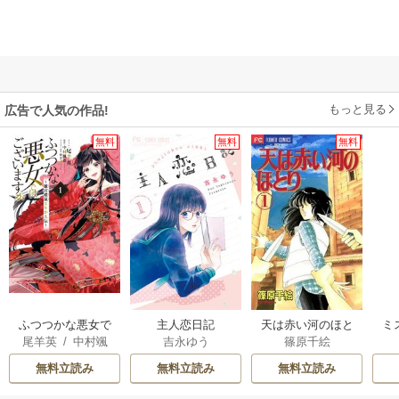
もっと見る
広告で人気の作品!
無料
無料
無料
ふつつかな悪女で
主人恋日記
天は赤い河のほと
ミ
尾羊英
/
中村颯
吉永ゆう
篠原千絵
はございますが ～
り
希
/
ゆき哉
雛宮蝶鼠とりかえ
無料立読み
無料立読み
無料立読み
伝～