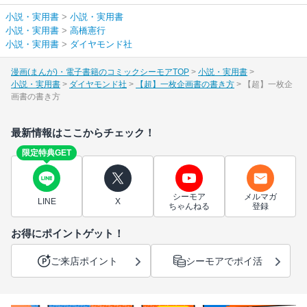
小説・実用書
>
小説・実用書
小説・実用書
>
高橋憲行
小説・実用書
>
ダイヤモンド社
漫画(まんが)・電子書籍のコミックシーモアTOP
小説・実用書
小説・実用書
ダイヤモンド社
【超】一枚企画書の書き方
【超】一枚企
画書の書き方
最新情報はここからチェック！
限定特典GET
シーモア
メルマガ
LINE
X
ちゃんねる
登録
お得にポイントゲット！
ご来店ポイント
シーモアでポイ活