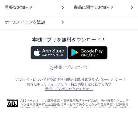
重要なお知らせ
商品に関するお知らせ
ホームアイコンを追加
本棚アプリを無料ダウンロード！
本棚アプリについて
このサイトについて
推奨環境
利用規約
ISBN検索
プライバシーポリシー
情報セキュリティーポリシー
特定商取引法に基づく表示
安心してお使いいただくために
ABJマークは、この電子書店・電子書籍配信サービスが、 著作権者からコンテ
ンツ使用許諾を得た正規版配信サービスであることを示す登録商標（登録番号
第6091713号）です。 詳しくは［ABJマーク］または［電子出版制作・流通協
議会］で検索してください。
(C)NTTソルマーレ