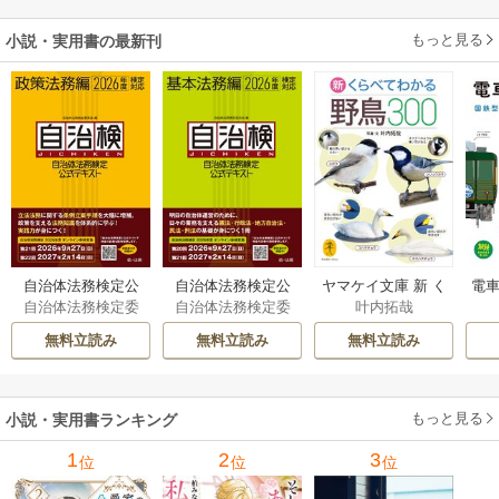
もっと見る
小説・実用書の最新刊
自治体法務検定公
自治体法務検定公
ヤマケイ文庫 新 く
電車
自治体法務検定委
自治体法務検定委
叶内拓哉
式テキスト 政策
式テキスト 基本
らべてわかる野鳥3
型
員会
員会
法務編 ２０２６
法務編 ２０２６
00 1巻
無料立読み
無料立読み
無料立読み
年度検定対応 1巻
年度検定対応 1巻
もっと見る
小説・実用書ランキング
1
2
3
位
位
位