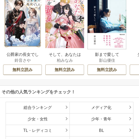
公爵家の長女でし
そして、あなたは
影まで愛して
鈴音さや
柏みなみ
影山優佳
た
私を捨てる
無料立読み
無料立読み
無料立読み
その他の人気ランキングをチェック！
総合ランキング
メディア化
少女・女性
少年・青年
TL・レディコミ
BL