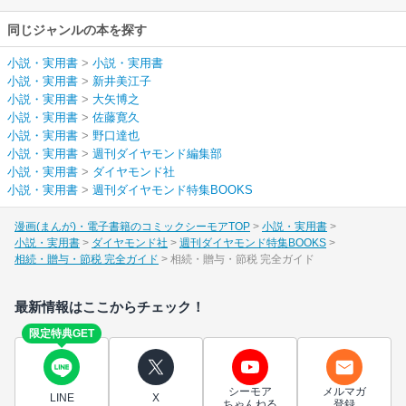
同じジャンルの本を探す
小説・実用書
>
小説・実用書
小説・実用書
>
新井美江子
小説・実用書
>
大矢博之
小説・実用書
>
佐藤寛久
小説・実用書
>
野口達也
小説・実用書
>
週刊ダイヤモンド編集部
小説・実用書
>
ダイヤモンド社
小説・実用書
>
週刊ダイヤモンド特集BOOKS
漫画(まんが)・電子書籍のコミックシーモアTOP
小説・実用書
小説・実用書
ダイヤモンド社
週刊ダイヤモンド特集BOOKS
相続・贈与・節税 完全ガイド
相続・贈与・節税 完全ガイド
最新情報はここからチェック！
限定特典GET
シーモア
メルマガ
LINE
X
ちゃんねる
登録