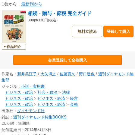
・相続・争族 Q&A
1巻から
｜
最新刊から
・配偶者の税額軽減の落とし穴
相続・贈与・節税 完全ガイド
・[贈与] 課税財産を減らす贈与の必勝法
・[争族回避術] 泥沼化を避ける遺言・付言の残し方
300pt/330円(税込)
・[不動産の活用] 都心は相続税発生の可能性大
無料立読み
登録して購入
・[生命保険の活用] 遺族に確実に現金を残せる
・[戸建て・マンション購入] 節税効果から見た家の買い時
・[株・投信・FX] 元本500万円の非課税枠が登場
作品紹介
はじめ、他にも情報が満載。
会員登録して全巻購入
週刊ダイヤモンド（2013年2月23日号）の第1特集で
「相続・贈与・節税 完全ガイド」を掲載。
作家名：
新井美江子
/
大矢博之
/
佐藤寛久
/
野口達也
/
週刊ダイヤモンド編
この度、その特集を電子化しました。
集部
雑誌のほかのコンテンツは含まれず、
特集だけを電子化したため、お求めやすい価格となっています。
ジャンル：
小説・実用書
ビジネス・政治
>
社会・政治
>
法律
ビジネス・政治
>
ビジネス・経済
>
経営
ビジネス・政治
>
ビジネス・経済
>
金融
出版社：
ダイヤモンド社
雑誌：
週刊ダイヤモンド特集BOOKS
DL期限：無期限
配信開始日：2014年5月28日