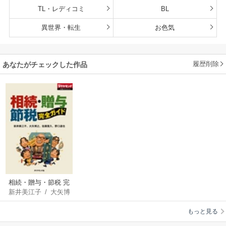
TL・レディコミ
BL
異世界・転生
お色気
履歴削除
あなたがチェックした作品
相続・贈与・節税 完
新井美江子
/
大矢博
全ガイド
之
/
佐藤寛久
/
野口
もっと見る
達也
/
週刊ダイヤモ
ンド編集部