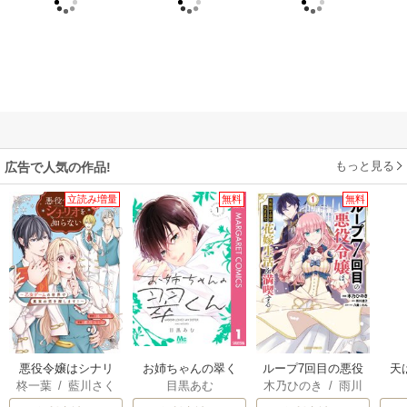
もっと見る
広告で人気の作品!
立読み増量
無料
無料
悪役令嬢はシナリ
お姉ちゃんの翠く
ループ7回目の悪役
天
柊一葉
/
藍川さく
目黒あむ
木乃ひのき
/
雨川
オを知らない ～乙
ん
令嬢は、元敵国で
ら
透子
/
八美☆わん
女ゲームの世界で
自由気ままな花嫁