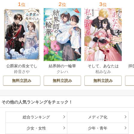
1
2
3
位
位
位
公爵家の長女でし
結界師の一輪華
そして、あなたは
拝
鈴音さや
クレハ
柏みなみ
た
私を捨てる
様
無料立読み
無料立読み
無料立読み
その他の人気ランキングをチェック！
総合ランキング
メディア化
少女・女性
少年・青年