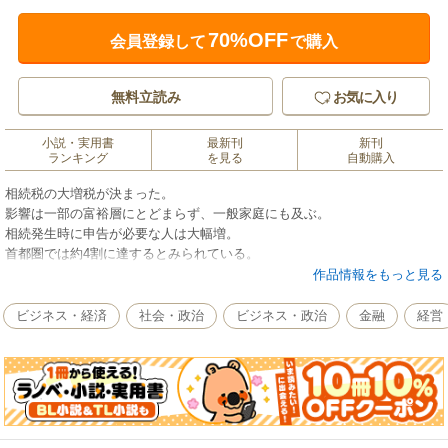
70%OFF
会員登録して
で購入
無料立読み
お気に入り
小説・実用書
最新刊
新刊
ランキング
を見る
自動購入
相続税の大増税が決まった。
影響は一部の富裕層にとどまらず、一般家庭にも及ぶ。
相続発生時に申告が必要な人は大幅増。
首都圏では約4割に達するとみられている。
消費税率の引き上げも間近に迫る中、
作品情報をもっと見る
一家の財産や生活を守るには、
ムダな税金を払わない工夫が必要だ。
ビジネス・経済
社会・政治
ビジネス・政治
金融
経営
新税制に対応した最新ノウハウを紹介する。
・税制改正で何が変わる?
・[変わる相続・贈与] 首都圏は4割が申告する時代に
・[相続対策の基本] 成功する財産の渡し方
・[海外資産の申告] 「海外脱出」に包囲網