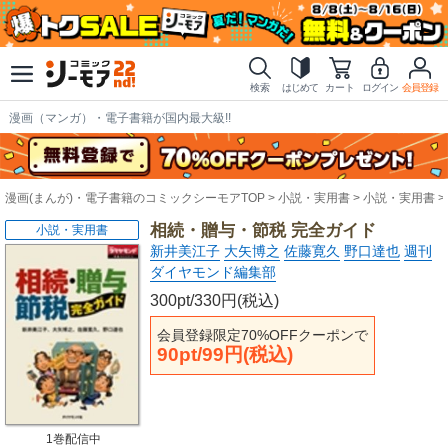
検索
はじめて
カート
ログイン
会員登録
漫画（マンガ）・電子書籍が国内最大級!!
漫画(まんが)・電子書籍のコミックシーモアTOP
小説・実用書
小説・実用書
相続・贈与・節税 完全ガイド
小説・実用書
新井美江子
大矢博之
佐藤寛久
野口達也
週刊
ダイヤモンド編集部
300pt/330円(税込)
会員登録限定70%OFFクーポンで
90pt/99円(税込)
1巻配信中