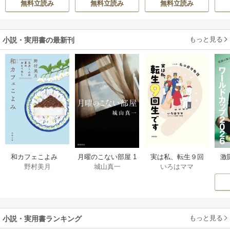
無料立読み
無料立読み
無料立読み
真実の恋を探しま
生活を満喫する
す！～
もっと見る
小説・実用書の最新刊
激
和カフェこよみ
月曜のこない部屋 1
実は私、転生９回
野村美月
城山真一
いろはママ
前
五月くんの夏のお
巻
生です マンガ
ー
もてなし 1巻
私の前世物語 1巻
もっと見る
小説・実用書ランキング