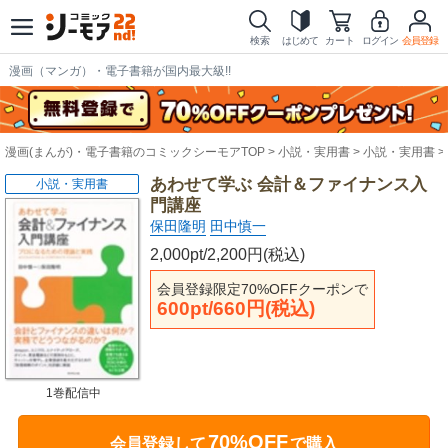
検索
はじめて
カート
ログイン
会員登録
漫画（マンガ）・電子書籍が国内最大級!!
漫画(まんが)・電子書籍のコミックシーモアTOP
小説・実用書
小説・実用書
あわせて学ぶ 会計＆ファイナンス入
小説・実用書
門講座
保田隆明
田中慎一
2,000pt/2,200円(税込)
会員登録限定70%OFFクーポンで
600pt/660円(税込)
1巻配信中
70%OFF
会員登録して
で購入