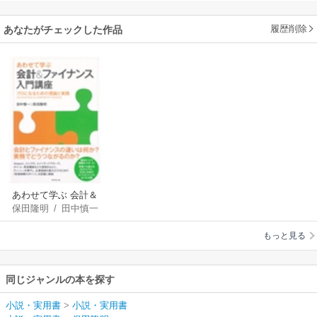
履歴削除
あなたがチェックした作品
あわせて学ぶ 会計＆
保田隆明
/
田中慎一
ファイナンス入門講
座
もっと見る
同じジャンルの本を探す
小説・実用書
>
小説・実用書