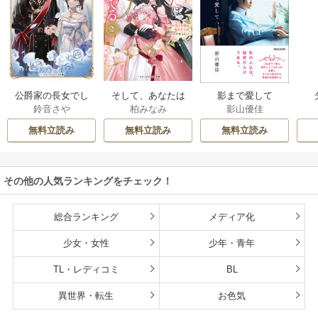
公爵家の長女でし
そして、あなたは
影まで愛して
鈴音さや
柏みなみ
影山優佳
た
私を捨てる
無料立読み
無料立読み
無料立読み
その他の人気ランキングをチェック！
総合ランキング
メディア化
少女・女性
少年・青年
TL・レディコミ
BL
異世界・転生
お色気