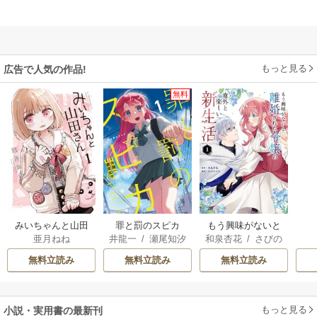
もっと見る
広告で人気の作品!
無料
みいちゃんと山田
罪と罰のスピカ
もう興味がないと
亜月ねね
井龍一
/
瀬尾知汐
和泉杏花
/
さびの
さん
離婚された令嬢の
ぶち
意外と楽しい新生
無料立読み
無料立読み
無料立読み
活
もっと見る
小説・実用書の最新刊