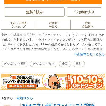
無料立読み
お気に入り
小説・実用書
最新刊
新刊
ランキング
を見る
自動購入
実務上で隣接する「会計」と「ファイナンス」というテーマを1冊でまとめ
て解説した初めての本。「会計とファイナンスの違い」など両者の関係を
わかりやすく解説したのち、MBAの授業でも行われたゲームを通じてファ
イナンスの概念を本質的に理解できるなど、会計からフィナンスへの知識
の橋渡しに最適な1冊となった。
作品情報をもっと見る
ビジネス・経済
ビジネス・政治
金融
経営
1巻から
｜
最新刊から
あわせて学ぶ 会計＆ファイナンス入門講座