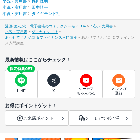
小説・実用書
>
保田隆明
小説・実用書
>
田中慎一
小説・実用書
>
ダイヤモンド社
漫画(まんが)・電子書籍のコミックシーモアTOP
小説・実用書
小説・実用書
ダイヤモンド社
あわせて学ぶ 会計＆ファイナンス入門講座
あわせて学ぶ 会計＆ファイナン
ス入門講座
最新情報はここからチェック！
限定特典GET
シーモア
メルマガ
LINE
X
ちゃんねる
登録
お得にポイントゲット！
ご来店ポイント
シーモアでポイ活