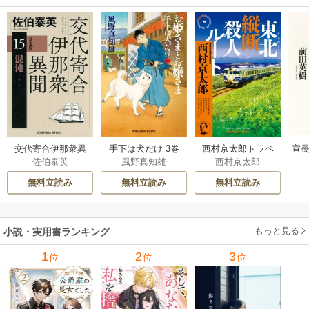
交代寄合伊那衆異
手下は犬だけ 3巻
西村京太郎トラベ
宣長
佐伯泰英
風野真知雄
西村京太郎
聞 15巻
ルミステリー・セ
レクション 2巻
無料立読み
無料立読み
無料立読み
もっと見る
小説・実用書ランキング
1
2
3
位
位
位