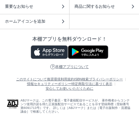
重要なお知らせ
商品に関するお知らせ
ホームアイコンを追加
本棚アプリを無料ダウンロード！
本棚アプリについて
このサイトについて
推奨環境
利用規約
ISBN検索
プライバシーポリシー
情報セキュリティーポリシー
特定商取引法に基づく表示
安心してお使いいただくために
ABJマークは、この電子書店・電子書籍配信サービスが、 著作権者からコンテ
ンツ使用許諾を得た正規版配信サービスであることを示す登録商標（登録番号
第6091713号）です。 詳しくは［ABJマーク］または［電子出版制作・流通協
議会］で検索してください。
(C)NTTソルマーレ