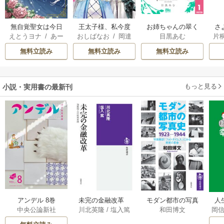
無自覚聖女は今日
王太子様、私今度
お姉ちゃんの翠く
さ
えとうヨナ
/
あー
おしばなお
/
岡達
目黒あむ
片
も無意識に力を垂
こそあなたに殺さ
ん
冷
もんど
/
あんべよ
英茉
/
先崎真琴
れ流す ～公爵家
れたくないんで
ィ
無料立読み
無料立読み
無料立読み
しろう
の落ちこぼれ令
す！ ～聖女に嵌め
き
嬢、嫁ぎ先で幸せ
られた貧乏令嬢、
を掴み取る～
二度目は串刺し回
もっと見る
小説・実用書の最新刊
避します！～
アンデル 8巻
未完の金融改革
モダン都市の写真
人
中央公論新社
川北英隆
/
塩入篤
和田博文
岡
――池尾和人の政
史 1923－1944
教
策実践 1巻
――写真雑誌「フ
の