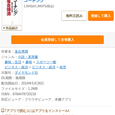
コーチング
1,800pt/1,980円(税込)
無料立読み
登録して購入
作品紹介
会員登録して全巻購入
作家名：
落合博満
ジャンル：
小説・実用書
趣味・生活
>
趣味
>
スポーツ一般
ビジネス・政治
>
ビジネス・経済
>
経営
出版社：
ダイヤモンド社
DL期限：無期限
配信開始日：2014年5月28日
ファイルサイズ：1.2MB
ISBN：9784478720219
対応ビューア：ブラウザビューア、本棚アプリ
｢アプリで読む｣にはアプリをインストール!