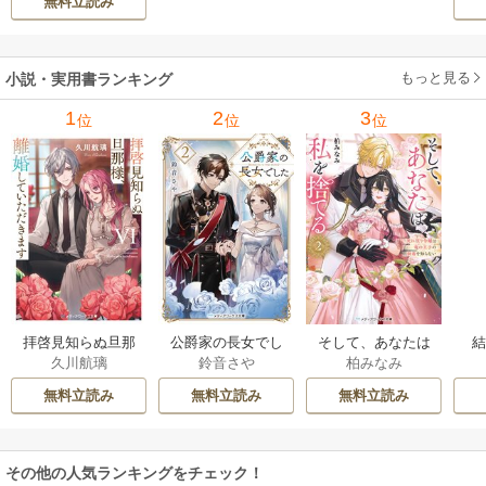
無料立読み
ォトタイムス」に
みる視覚の革命 1巻
もっと見る
小説・実用書ランキング
1
2
3
位
位
位
拝啓見知らぬ旦那
公爵家の長女でし
そして、あなたは
久川航璃
鈴音さや
柏みなみ
様、離婚していた
た
私を捨てる
だきます
無料立読み
無料立読み
無料立読み
その他の人気ランキングをチェック！