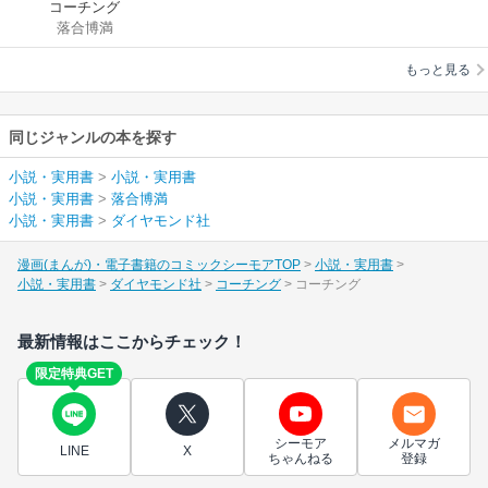
コーチング
落合博満
もっと見る
同じジャンルの本を探す
小説・実用書
>
小説・実用書
小説・実用書
>
落合博満
小説・実用書
>
ダイヤモンド社
漫画(まんが)・電子書籍のコミックシーモアTOP
小説・実用書
小説・実用書
ダイヤモンド社
コーチング
コーチング
最新情報はここからチェック！
限定特典GET
シーモア
メルマガ
LINE
X
ちゃんねる
登録