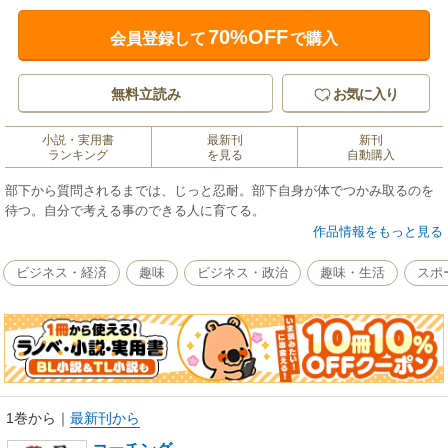
70%OFF
会員登録して
で購入
無料立読み
お気に入り
小説・実用書
最新刊
新刊
ランキング
を見る
自動購入
部下から質問されるまでは、じっと忍耐。部下自身が体でつかみ取るのを
待つ。自分で考える事のできる人に育てる。
作品情報をもっと見る
ビジネス・経済
趣味
ビジネス・政治
趣味・生活
スポ
1巻から
｜
最新刊から