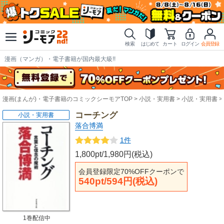
検索
はじめて
カート
ログイン
会員登録
漫画（マンガ）・電子書籍が国内最大級!!
漫画(まんが)・電子書籍のコミックシーモアTOP
小説・実用書
小説・実用書
コーチング
小説・実用書
落合博満
1件
1,800pt/1,980円(税込)
会員登録限定70%OFFクーポンで
540pt/594円(税込)
1巻配信中