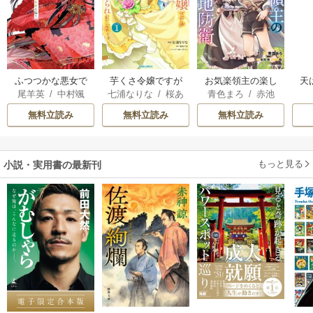
ふつつかな悪女で
芋くさ令嬢ですが
お気楽領主の楽し
天
尾羊英
/
中村颯
七浦なりな
/
桜あ
青色まろ
/
赤池
はございますが ～
悪役令息を助けた
い領地防衛
希
/
ゆき哉
げは
/
くろでこ
宗
/
転
雛宮蝶鼠とりかえ
ら気に入られまし
無料立読み
無料立読み
無料立読み
伝～
た
もっと見る
小説・実用書の最新刊