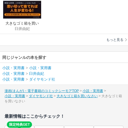
大きなゴミ箱を買い
臼井由妃
なさい
もっと見る
同じジャンルの本を探す
小説・実用書
>
小説・実用書
小説・実用書
>
臼井由妃
小説・実用書
>
ダイヤモンド社
漫画(まんが)・電子書籍のコミックシーモアTOP
小説・実用書
小説・実用書
ダイヤモンド社
大きなゴミ箱を買いなさい
大きなゴミ箱
を買いなさい
最新情報はここからチェック！
限定特典GET