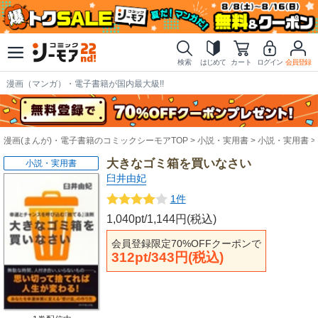
検索
はじめて
カート
ログイン
会員登録
漫画（マンガ）・電子書籍が国内最大級!!
漫画(まんが)・電子書籍のコミックシーモアTOP
小説・実用書
小説・実用書
大きなゴミ箱を買いなさい
小説・実用書
臼井由妃
1件
1,040pt/1,144円(税込)
会員登録限定70%OFFクーポンで
312pt/343円(税込)