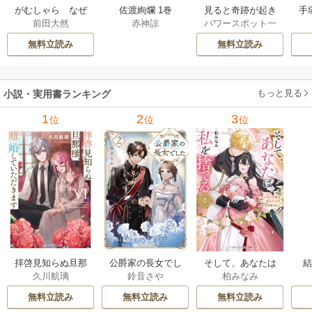
佐渡絢爛 1巻
見ると奇跡が起き
手
がむしゃら なぜ
赤神諒
パワースポット一
前田大然
る 大願成就パワー
増
俺は、こんなに走
人旅
スポット巡り 1巻
るのか——。【電
無料立読み
無料立読み
子限定合本版】 1巻
もっと見る
小説・実用書ランキング
1
2
3
位
位
位
拝啓見知らぬ旦那
公爵家の長女でし
そして、あなたは
久川航璃
鈴音さや
柏みなみ
様、離婚していた
た
私を捨てる
だきます
無料立読み
無料立読み
無料立読み