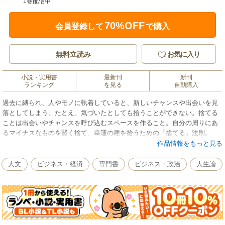
1巻配信中
70%OFF
会員登録して
で購入
無料立読み
お気に入り
小説・実用書
最新刊
新刊
ランキング
を見る
自動購入
過去に縛られ、人やモノに執着していると、新しいチャンスや出会いを見
落としてしまう。たとえ、気づいたとしても拾うことができない。捨てる
ことは出会いやチャンスを呼び込むスペースを作ること。自分の周りにあ
るマイナスなものを賢く捨て、幸運の種を拾うための「捨てる」法則。
作品情報をもっと見る
人文
ビジネス・経済
専門書
ビジネス・政治
人生論