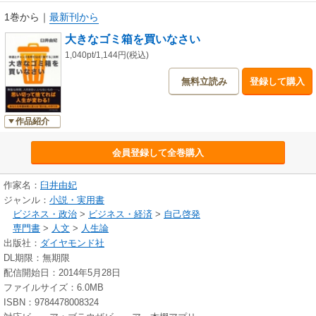
1巻から
｜
最新刊から
大きなゴミ箱を買いなさい
1,040pt/1,144円(税込)
無料立読み
登録して購入
作品紹介
会員登録して全巻購入
作家名：
臼井由妃
ジャンル：
小説・実用書
ビジネス・政治
>
ビジネス・経済
>
自己啓発
専門書
>
人文
>
人生論
出版社：
ダイヤモンド社
DL期限：無期限
配信開始日：2014年5月28日
ファイルサイズ：6.0MB
ISBN：9784478008324