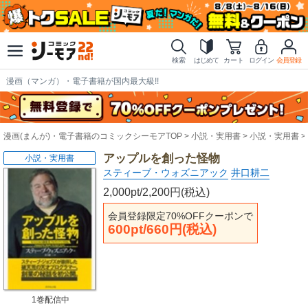
検索
はじめて
カート
ログイン
会員登録
漫画（マンガ）・電子書籍が国内最大級!!
漫画(まんが)・電子書籍のコミックシーモアTOP
小説・実用書
小説・実用書
アップルを創った怪物
小説・実用書
スティーブ・ウォズニアック
井口耕二
2,000pt/2,200円(税込)
会員登録限定70%OFFクーポンで
600pt/660円(税込)
1巻配信中