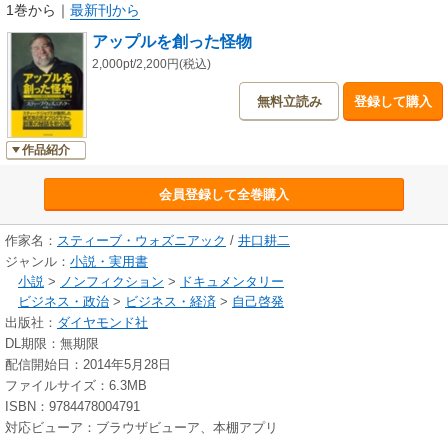
1巻から
｜
最新刊から
アップルを創った怪物
2,000pt/2,200円(税込)
無料立読み
登録して購入
作品紹介
会員登録して全巻購入
作家名：
スティーブ・ウォズニアック
/
井口耕二
ジャンル：
小説・実用書
小説
>
ノンフィクション
>
ドキュメンタリー
ビジネス・政治
>
ビジネス・経済
>
自己啓発
出版社：
ダイヤモンド社
DL期限：無期限
配信開始日：2014年5月28日
ファイルサイズ：6.3MB
ISBN：9784478004791
対応ビューア：ブラウザビューア、本棚アプリ