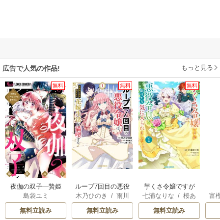
もっと見る
広告で人気の作品!
無料
無料
無料
夜伽の双子―贄姫
ループ7回目の悪役
芋くさ令嬢ですが
島袋ユミ
木乃ひのき
/
雨川
七浦なりな
/
桜あ
富
は二人の王子に愛
令嬢は、元敵国で
悪役令息を助けた
透子
/
八美☆わん
げは
/
くろでこ
される―
自由気ままな花嫁
ら気に入られまし
無料立読み
無料立読み
無料立読み
生活を満喫する
た