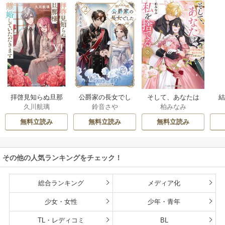
拝啓見知らぬ旦那
公爵家の長女でし
そして、あなたは
久川航璃
鈴音さや
柏みなみ
様、離婚していた
た
私を捨てる
だきます
無料立読み
無料立読み
無料立読み
その他の人気ランキングをチェック！
総合ランキング
メディア化
少女・女性
少年・青年
TL・レディコミ
BL