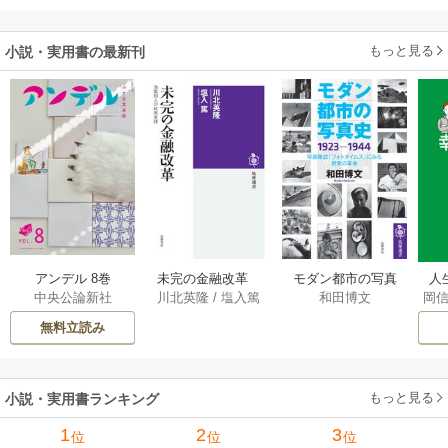
もっと見る
小説・実用書の最新刊
アンデル 8巻
未完の金融改革
モダン都市の写真
人
中央公論新社
川北英隆
/
塩入篤
和田博文
岡
――池尾和人の政
史 1923－1944
教
策実践 1巻
――写真雑誌「フ
の
無料立読み
ォトタイムス」に
みる視覚の革命 1巻
もっと見る
小説・実用書ランキング
1
2
3
位
位
位