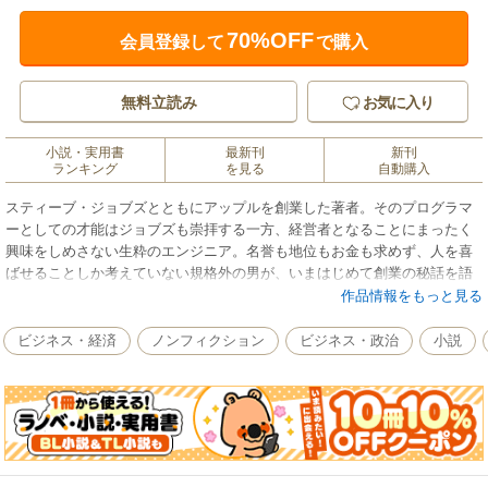
70%OFF
会員登録して
で購入
無料立読み
お気に入り
小説・実用書
最新刊
新刊
ランキング
を見る
自動購入
スティーブ・ジョブズとともにアップルを創業した著者。そのプログラマ
ーとしての才能はジョブズも崇拝する一方、経営者となることにまったく
興味をしめさない生粋のエンジニア。名誉も地位もお金も求めず、人を喜
ばせることしか考えていない規格外の男が、いまはじめて創業の秘話を語
る。
作品情報をもっと見る
ビジネス・経済
ノンフィクション
ビジネス・政治
小説