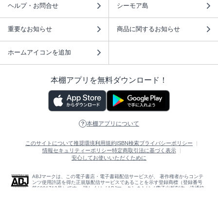
ヘルプ・お問合せ
シーモア島
重要なお知らせ
商品に関するお知らせ
ホームアイコンを追加
本棚アプリを無料ダウンロード！
本棚アプリについて
このサイトについて
推奨環境
利用規約
ISBN検索
プライバシーポリシー
情報セキュリティーポリシー
特定商取引法に基づく表示
安心してお使いいただくために
ABJマークは、この電子書店・電子書籍配信サービスが、 著作権者からコンテ
ンツ使用許諾を得た正規版配信サービスであることを示す登録商標（登録番号
第6091713号）です。 詳しくは［ABJマーク］または［電子出版制作・流通協
議会］で検索してください。
(C)NTTソルマーレ