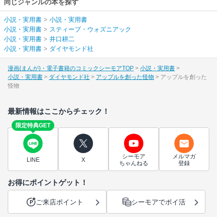
同じジャンルの本を探す
小説・実用書
>
小説・実用書
小説・実用書
>
スティーブ・ウォズニアック
小説・実用書
>
井口耕二
小説・実用書
>
ダイヤモンド社
漫画(まんが)・電子書籍のコミックシーモアTOP
小説・実用書
小説・実用書
ダイヤモンド社
アップルを創った怪物
アップルを創った
怪物
最新情報はここからチェック！
限定特典GET
シーモア
メルマガ
LINE
X
ちゃんねる
登録
お得にポイントゲット！
ご来店ポイント
シーモアでポイ活