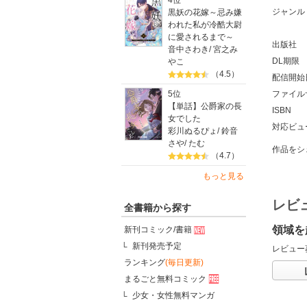
4位
ジャンル
黒妖の花嫁～忌み嫌
われた私が冷酷大尉
に愛されるまで～
出版社
音中さわき
/
宮之み
DL期限
やこ
（4.5）
配信開始
5位
ファイル
【単話】公爵家の長
ISBN
女でした
対応ビュ
彩川ぬるぴょ
/
鈴音
さや
/
たむ
作品をシ
（4.7）
もっと見る
レビ
全書籍から探す
領域を
新刊コミック/書籍
新刊発売予定
レビュー
ランキング
(毎日更新)
まるごと無料コミック
少女・女性無料マンガ