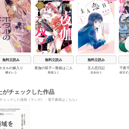
s
無料立読み
無料立読み
無料立読み
ホタルの嫁入り
夜伽の双子―贄姫は二人
主人恋日記
千夜
橘オレコ
島袋ユミ
吉永ゆう
枝豆ず
の王子に愛される―
です
うも
たがチェックした作品
チェックした漫画（マンガ）・電子書籍はこちら♪