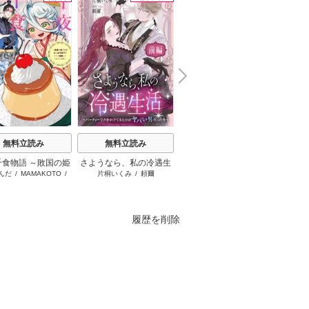
N
x
e
t
無料立読み
無料立読み
無料立読み
千食物語 ～敗国の姫
さようなら、私の冷遇生
十字架のろくにん
公爵様
んだ
/
MAMAKOTO
/
片桐いくみ
/
頼爾
中武士竜
が氷の皇子殿下がど
活 ～パーティーで声をか
放っ
鴉羽凛燈
溺愛してくれていま
けてきたのがヤバい男だ
す～
った件
履歴を削除