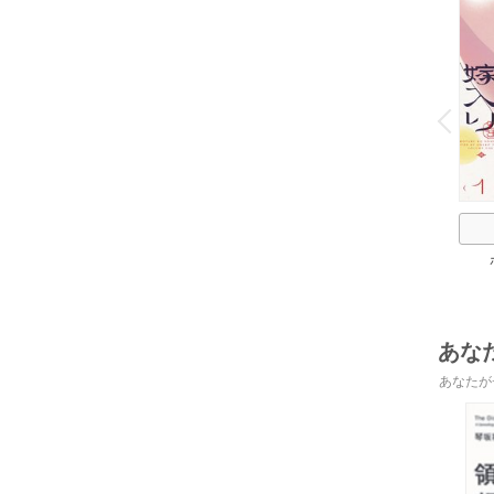
o
v
P
r
e
i
u
あな
あなたが