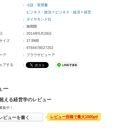
：
小説・実用書
ビジネス・政治
>
ビジネス・経済
>
経営
：
ダイヤモンド社
：
無期限
日
：
2014年5月28日
サイズ
：
37.8MB
：
9784478027202
ーア
：
ブラウザビューア
ェアする
：
ュー
超える経営学のレビュー
募集中！
レビュー投稿で最大1000pt!
レビューを書く