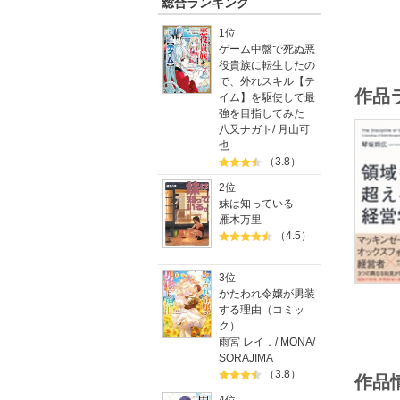
総合ランキング
1位
ゲーム中盤で死ぬ悪
役貴族に転生したの
で、外れスキル【テ
作品
イム】を駆使して最
強を目指してみた
八又ナガト
/
月山可
也
（3.8）
2位
妹は知っている
雁木万里
（4.5）
3位
かたわれ令嬢が男装
する理由（コミッ
ク）
雨宮 レイ．
/
MONA
/
SORAJIMA
（3.8）
作品