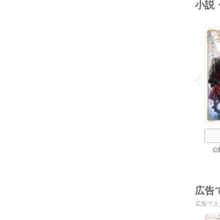
小説
o
v
P
r
e
i
u
公
広告
広告で人