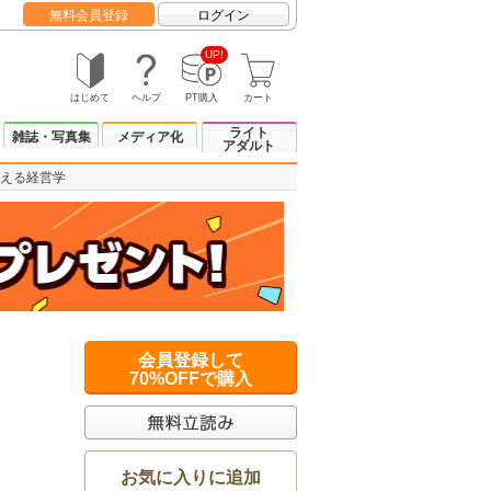
無料会員登録
ログイン
UP!
はじめて
ヘルプ
PT購入
カート
ライト
雑誌・写真集
メディア化
アダルト
える経営学
会員登録して
70%OFFで購入
お気に入りに追加