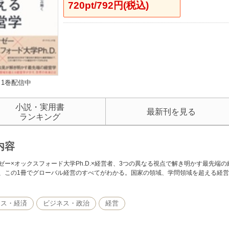
720pt/792円(税込)
1巻配信中
小説・実用書
最新刊を見る
ランキング
内容
ゼー×オックスフォード大学Ph.D.×経営者、3つの異なる視点で解き明かす最先端の
、この1冊でグローバル経営のすべてがわかる。国家の領域、学問領域を超える経
ネス・経済
ビジネス・政治
経営