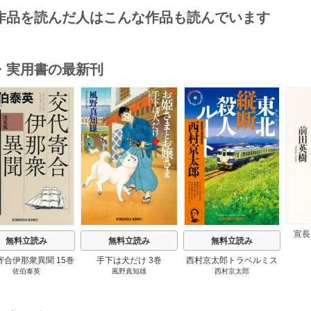
作品を読んだ人はこんな作品も読んでいます
・実用書の最新刊
s
宣長
無料立読み
無料立読み
無料立読み
寄合伊那衆異聞 15巻
手下は犬だけ 3巻
西村京太郎トラベルミス
佐伯泰英
風野真知雄
西村京太郎
テリー・セレクション 2
巻