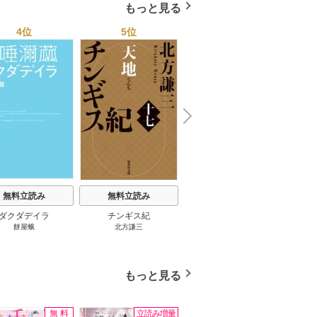
もっと見る
4位
5位
6位
N
x
e
t
無料立読み
無料立読み
無料立読み
ダクダデイラ
チンギス紀
東京バンドワゴン
B-PR
餅屋蛾
北方謙三
小路幸也
Ｂ
ジャラ
ディ 
ブック
もっと見る
無料
立読み増量
無料