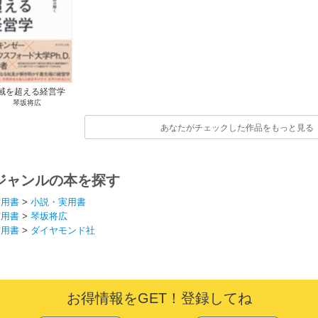
域を超える経営学
琴坂将広
あなたがチェックした作品をもっと見る
ジャンルの本を探す
実用書
>
小説・実用書
実用書
>
琴坂将広
実用書
>
ダイヤモンド社
お得情報をGET！登録してね