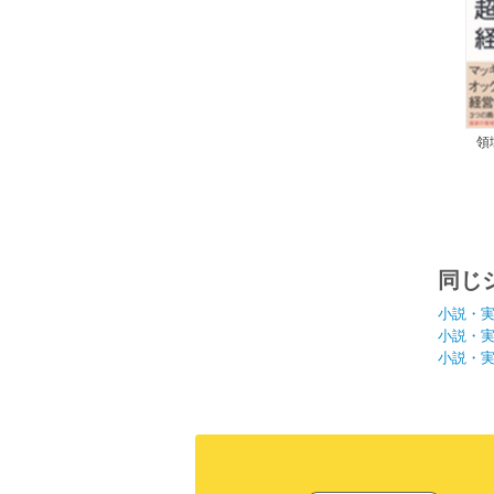
領
同じ
小説・
小説・
小説・