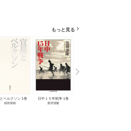
もっと見る
N
x
e
t
とベルクソン 1巻
日中１５年戦争 1巻
無料立読み
前田英樹
黒羽清隆
向島物語 1巻
便り屋
小杉健治