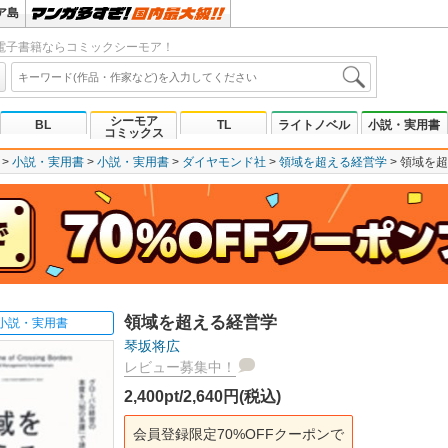
ア島
電子書籍ならコミックシーモア！
シーモア
BL
TL
ライトノベル
小説・実用書
コミックス
小説・実用書
小説・実用書
ダイヤモンド社
領域を超える経営学
領域を超
領域を超える経営学
小説・実用書
琴坂将広
レビュー募集中！
2,400pt/2,640円(税込)
会員登録限定70%OFFクーポンで