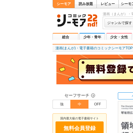
シーモア
読み放題
レビュー
シーモ
漫画（まんが）・
ジャンルで探す
総合
少年・青年
少女・女性
漫画(まんが)・電子書籍のコミックシーモアTOP
セーフサーチ
？
強
中
OFF
国内最大級の電子書籍サイト
無料会員登録