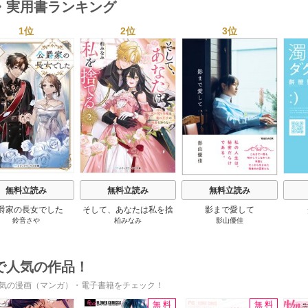
・実用書ランキング
1位
2位
3位
s
無料立読み
無料立読み
無料立読み
爵家の長女でした
そして、あなたは私を捨
影まで愛して
鈴音さや
柏みなみ
影山優佳
てる
で人気の作品！
気の漫画（マンガ）・電子書籍をチェック！
無料
無料