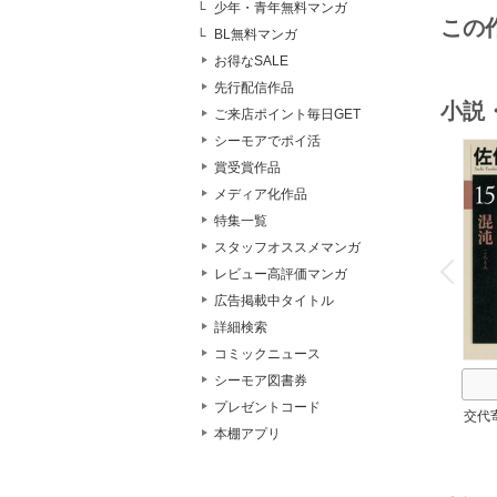
少年・青年無料マンガ
この
BL無料マンガ
お得なSALE
先行配信作品
小説
ご来店ポイント毎日GET
シーモアでポイ活
賞受賞作品
メディア化作品
特集一覧
o
スタッフオススメマンガ
v
P
r
e
i
u
レビュー高評価マンガ
広告掲載中タイトル
詳細検索
コミックニュース
シーモア図書券
プレゼントコード
交代
本棚アプリ