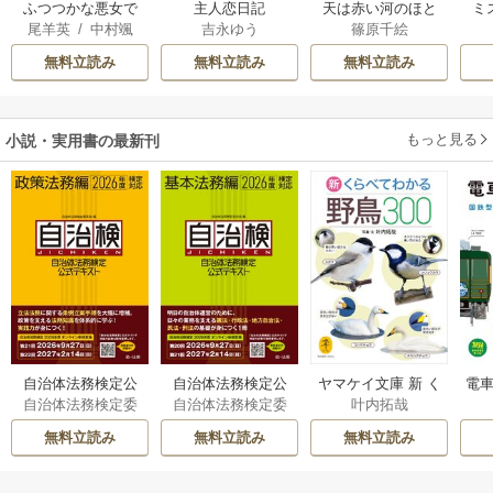
ふつつかな悪女で
主人恋日記
天は赤い河のほと
ミ
尾羊英
/
中村颯
吉永ゆう
篠原千絵
はございますが ～
り
希
/
ゆき哉
雛宮蝶鼠とりかえ
無料立読み
無料立読み
無料立読み
伝～
もっと見る
小説・実用書の最新刊
自治体法務検定公
自治体法務検定公
ヤマケイ文庫 新 く
電車
自治体法務検定委
自治体法務検定委
叶内拓哉
式テキスト 政策
式テキスト 基本
らべてわかる野鳥3
型
員会
員会
法務編 ２０２６
法務編 ２０２６
00 1巻
無料立読み
無料立読み
無料立読み
年度検定対応 1巻
年度検定対応 1巻