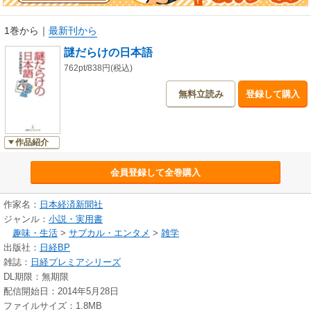
1巻から
｜
最新刊から
謎だらけの日本語
762pt/838円(税込)
無料立読み
登録して購入
作品紹介
会員登録して全巻購入
作家名：
日本経済新聞社
ジャンル：
小説・実用書
趣味・生活
>
サブカル・エンタメ
>
雑学
出版社：
日経BP
雑誌：
日経プレミアシリーズ
DL期限：無期限
配信開始日：2014年5月28日
ファイルサイズ：1.8MB