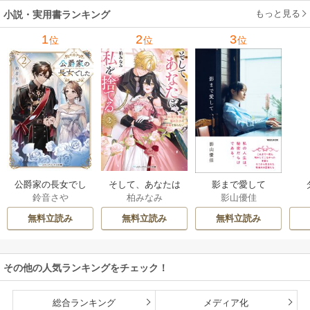
もっと見る
小説・実用書ランキング
1
2
3
位
位
位
公爵家の長女でし
そして、あなたは
影まで愛して
鈴音さや
柏みなみ
影山優佳
た
私を捨てる
無料立読み
無料立読み
無料立読み
その他の人気ランキングをチェック！
総合ランキング
メディア化