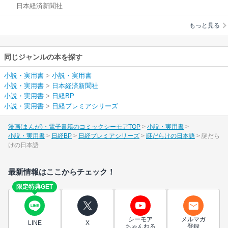
日本経済新聞社
もっと見る
同じジャンルの本を探す
小説・実用書
>
小説・実用書
小説・実用書
>
日本経済新聞社
小説・実用書
>
日経BP
小説・実用書
>
日経プレミアシリーズ
漫画(まんが)・電子書籍のコミックシーモアTOP
小説・実用書
小説・実用書
日経BP
日経プレミアシリーズ
謎だらけの日本語
謎だら
けの日本語
最新情報はここからチェック！
限定特典GET
シーモア
メルマガ
LINE
X
ちゃんねる
登録