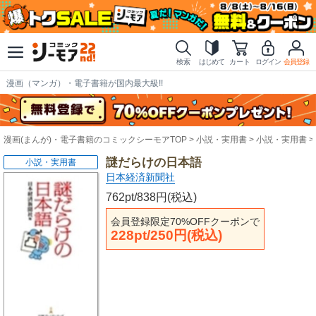
検索
はじめて
カート
ログイン
会員登録
漫画（マンガ）・電子書籍が国内最大級!!
漫画(まんが)・電子書籍のコミックシーモアTOP
小説・実用書
小説・実用書
謎だらけの日本語
小説・実用書
日本経済新聞社
762pt/838円(税込)
会員登録限定70%OFFクーポンで
228pt/250円(税込)