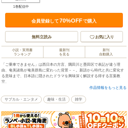
1巻配信中
70%OFF
会員登録して
で購入
無料立読み
お気に入り
小説・実用書
最新刊
新刊
ランキング
を見る
自動購入
「ご乗車できません」は西日本の方言、隅田川と墨田区で表記が違う理
由、奄美諸島が奄美群島に変わった背景－－。新語から時代と共に変化す
る意味まで、日本語に隠されたドラマを興味深く解説する得する言葉教
室。
作品情報をもっと見る
サブカル・エンタメ
趣味・生活
雑学