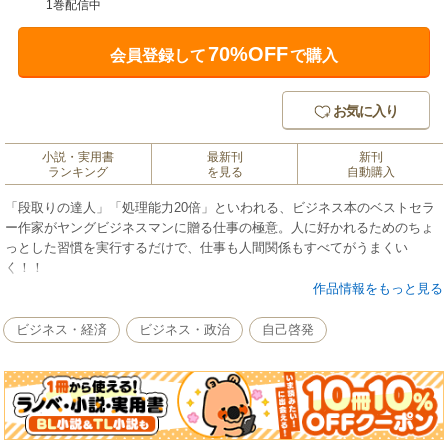
1巻配信中
70%OFF
会員登録して
で購入
お気に入り
小説・実用書
最新刊
新刊
ランキング
を見る
自動購入
「段取りの達人」「処理能力20倍」といわれる、ビジネス本のベストセラ
ー作家がヤングビジネスマンに贈る仕事の極意。人に好かれるためのちょ
っとした習慣を実行するだけで、仕事も人間関係もすべてがうまくい
く！！
作品情報をもっと見る
ビジネス・経済
ビジネス・政治
自己啓発