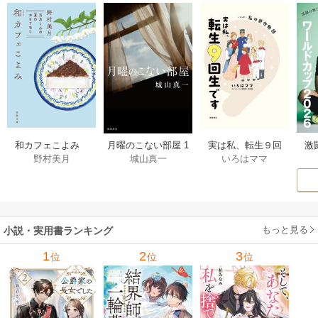
激
和カフェこよみ
月曜のこない部屋 1
実は私、転生９回
野村美月
城山真一
いろはママ
前
五月くんの夏のお
巻
生です マンガ
ー
もてなし 1巻
私の前世物語 1巻
もっと見る
小説・実用書ランキング
1
2
3
位
位
位