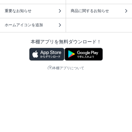
重要なお知らせ
商品に関するお知らせ
ホームアイコンを追加
本棚アプリを無料ダウンロード！
本棚アプリについて
このサイトについて
推奨環境
利用規約
ISBN検索
プライバシーポリシー
情報セキュリティーポリシー
特定商取引法に基づく表示
安心してお使いいただくために
ABJマークは、この電子書店・電子書籍配信サービスが、 著作権者からコンテ
ンツ使用許諾を得た正規版配信サービスであることを示す登録商標（登録番号
第6091713号）です。 詳しくは［ABJマーク］または［電子出版制作・流通協
議会］で検索してください。
(C)NTTソルマーレ