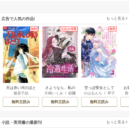
もっと見る
広告で人気の作品!
無料
立読み増量
無料
天は赤い河のほと
さようなら、私の
空っぽ聖女として
お
篠原千絵
片桐いくみ
/
頼爾
小山るんち
/
琴子
青
り
冷遇生活 ～パーテ
捨てられたはず
ィーで声をかけて
が、嫁ぎ先の皇帝
無料立読み
無料立読み
無料立読み
きたのがヤバい男
陛下に溺愛されて
だった件
います
もっと見る
小説・実用書の最新刊