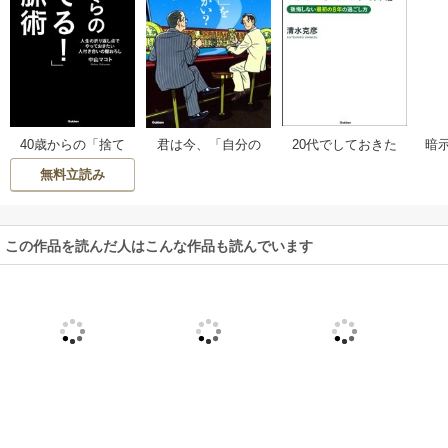
40歳からの「捨て
20代でしておきた
君は今、「自分の
暗示
る！」人脈術
い「ささやかな成
道」を歩いている
引
無料立読み
功」と「それなり
かい？ 35歳からの
間
の失敗」
成功術
い
と
この作品を読んだ人はこんな作品も読んでいます