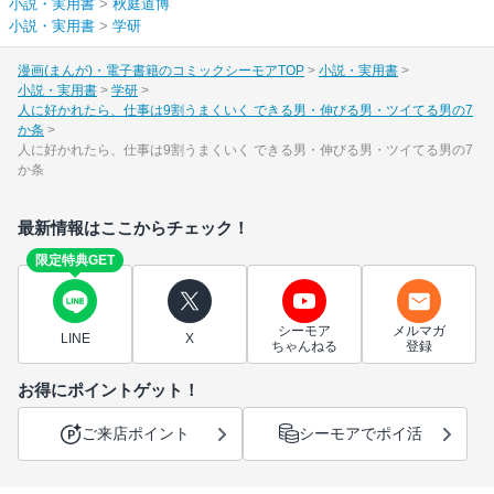
小説・実用書
>
秋庭道博
小説・実用書
>
学研
漫画(まんが)・電子書籍のコミックシーモアTOP
小説・実用書
小説・実用書
学研
人に好かれたら、仕事は9割うまくいく できる男・伸びる男・ツイてる男の7
か条
人に好かれたら、仕事は9割うまくいく できる男・伸びる男・ツイてる男の7
か条
最新情報はここからチェック！
限定特典GET
シーモア
メルマガ
LINE
X
ちゃんねる
登録
お得にポイントゲット！
ご来店ポイント
シーモアでポイ活