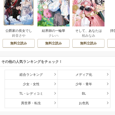
公爵家の長女でし
結界師の一輪華
そして、あなたは
拝
鈴音さや
クレハ
柏みなみ
た
私を捨てる
様
無料立読み
無料立読み
無料立読み
その他の人気ランキングをチェック！
総合ランキング
メディア化
少女・女性
少年・青年
TL・レディコミ
BL
異世界・転生
お色気