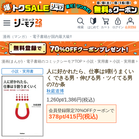
検索
はじめて
カート
ログイン
会員登録
漫画（マンガ）・電子書籍が国内最大級!!
漫画(まんが)・電子書籍のコミックシーモアTOP
小説・実用書
小説・実用書
人に好かれたら、仕事は9割うまくい
小説・実用書
く できる男・伸びる男・ツイてる男
の7か条
秋庭道博
1,260pt/1,386円(税込)
会員登録限定70%OFFクーポンで
378pt/415円(税込)