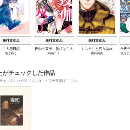
s
無料立読み
無料立読み
無料立読み
主人恋日記
夜伽の双子―贄姫は二人
ミステリと言う勿れ
千夜
吉永ゆう
島袋ユミ
田村由美
枝豆ず
の王子に愛される―
です
うも
たがチェックした作品
チェックした漫画（マンガ）・電子書籍はこちら♪