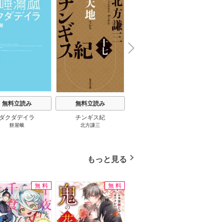
楽園３０ 1巻
N
x
e
t
無料立読み
無料立読み
無料立読み
ダクダデイラ
チンギス紀
東京バンドワゴン
B-PR
餅屋蛾
北方謙三
小路幸也
Ｂ
ジャラ
ディ 
ブック
もっと見る
無料
無料
無料