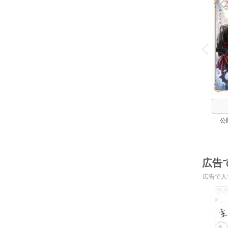
o
v
P
r
e
i
u
公
広告
広告で人