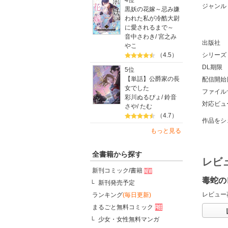
4位
ジャンル
黒妖の花嫁～忌み嫌
われた私が冷酷大尉
に愛されるまで～
音中さわき
/
宮之み
出版社
やこ
（4.5）
シリーズ
DL期限
5位
【単話】公爵家の長
配信開始
女でした
ファイル
彩川ぬるぴょ
/
鈴音
対応ビュ
さや
/
たむ
（4.7）
作品をシ
もっと見る
全書籍から探す
レビ
新刊コミック/書籍
毒蛇の
新刊発売予定
レビュー
ランキング
(毎日更新)
まるごと無料コミック
少女・女性無料マンガ