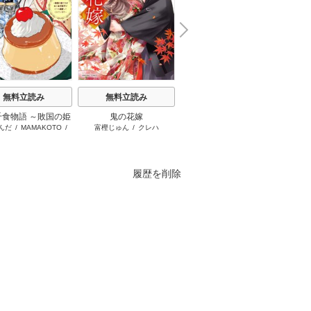
N
x
e
t
無料立読み
無料立読み
無料立読み
千食物語 ～敗国の姫
鬼の花嫁
お姉ちゃんの翠くん
ふつつ
んだ
/
MAMAKOTO
/
富樫じゅん
/
クレハ
目黒あむ
尾羊英
が氷の皇子殿下がど
います
鴉羽凛燈
溺愛してくれていま
す～
履歴を削除