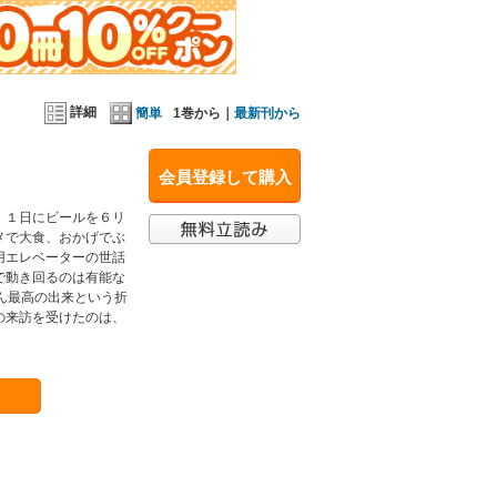
詳細
簡単
1巻から｜
最新刊から
会員登録して購入
。１日にビールを６リ
メで大食、おかげでぶ
用エレベーターの世話
で動き回るのは有能な
ん最高の出来という折
の来訪を受けたのは、