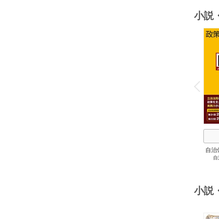
小説
o
v
P
r
e
i
u
自治
自
スト
２
小説