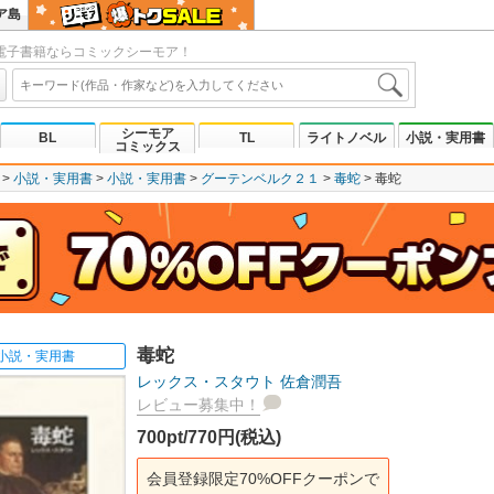
ア島
電子書籍ならコミックシーモア！
シーモア
BL
TL
ライトノベル
小説・実用書
コミックス
小説・実用書
小説・実用書
グーテンベルク２１
毒蛇
毒蛇
毒蛇
小説・実用書
レックス・スタウト
佐倉潤吾
レビュー募集中！
700pt/770円(税込)
会員登録限定70%OFFクーポンで