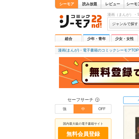
シーモア
読み放題
レビュー
シーモ
漫画（まんが）・
ジャンルで探す
総合
少年・青年
少女・女性
漫画(まんが)・電子書籍のコミックシーモアTOP
セーフサーチ
？
強
中
OFF
国内最大級の電子書籍サイト
無料会員登録