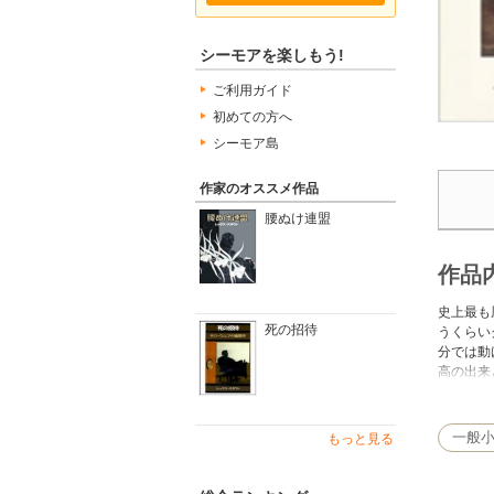
シーモアを楽しもう!
ご利用ガイド
初めての方へ
シーモア島
作家のオススメ作品
腰ぬけ連盟
作品
史上最も
死の招待
うくらい
分では動
高の出来
ていると
一般
もっと見る