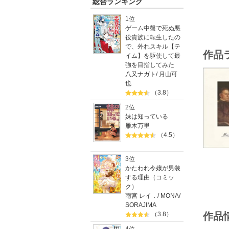
総合ランキング
1位
ゲーム中盤で死ぬ悪
役貴族に転生したの
で、外れスキル【テ
作品
イム】を駆使して最
強を目指してみた
八又ナガト
/
月山可
也
（3.8）
2位
妹は知っている
雁木万里
（4.5）
3位
かたわれ令嬢が男装
する理由（コミッ
ク）
雨宮 レイ．
/
MONA
/
SORAJIMA
（3.8）
作品