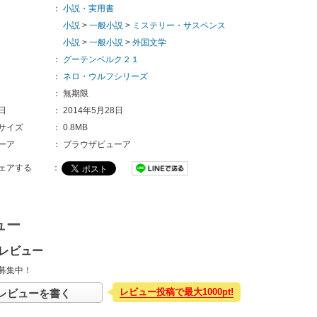
：
小説・実用書
小説
>
一般小説
>
ミステリー・サスペンス
小説
>
一般小説
>
外国文学
：
グーテンベルク２１
：
ネロ・ウルフシリーズ
：
無期限
日
：
2014年5月28日
サイズ
：
0.8MB
ーア
：
ブラウザビューア
ェアする
：
ュー
レビュー
募集中！
レビュー投稿で最大1000pt!
レビューを書く