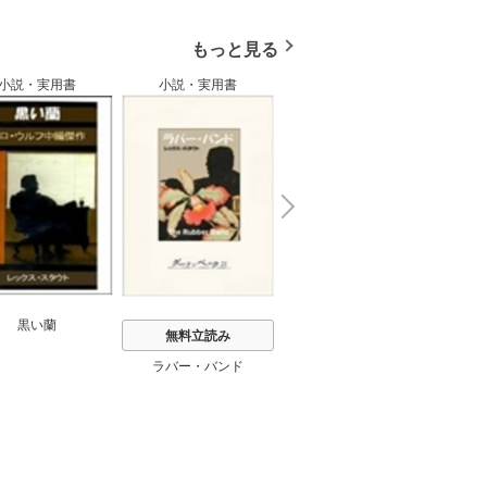
もっと見る
小説・実用書
小説・実用書
小説・実用書
N
x
e
t
黒い蘭
無料立読み
無料立読み
ラバー・バンド
赤い箱