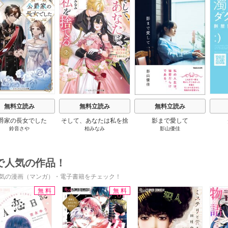
s
無料立読み
無料立読み
無料立読み
爵家の長女でした
そして、あなたは私を捨
影まで愛して
鈴音さや
柏みなみ
影山優佳
てる
で人気の作品！
気の漫画（マンガ）・電子書籍をチェック！
無料
無料