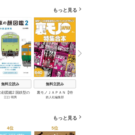
もっと見る
N
x
e
t
無料立読み
無料立読み
無料立読み
の顔図鑑2 国鉄型の
裏モノＪＡＰＡＮ【特
パナソニック コネクト
日本の
江口 明男
鉄人社編集部
上阪徹
鉄道車両 1巻
集】★超ボリューム版６
大企業をいかに変えるか
20
４０ページ★１２冊★全
1巻
国４７都道府県を代表す
る最高のフーゾク★エロ
もっと見る
トレンド年間ベスト★お
っさん５０人の体験から
4位
5位
6位
学ぶ★夢のようなエロい