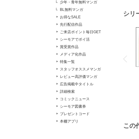
少年・青年無料マンガ
BL無料マンガ
シリ
お得なSALE
先行配信作品
ご来店ポイント毎日GET
シーモアでポイ活
賞受賞作品
o
v
メディア化作品
P
r
e
i
u
特集一覧
スタッフオススメマンガ
レビュー高評価マンガ
広告掲載中タイトル
詳細検索
コミックニュース
シーモア図書券
プレゼントコード
本棚アプリ
この