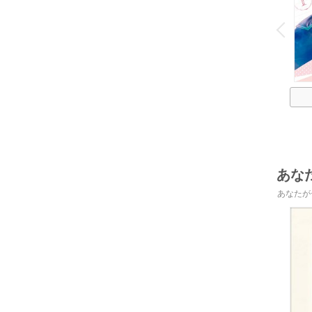
o
v
P
r
e
i
u
あな
あなたが