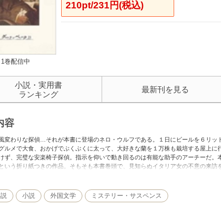
210pt/231円(税込)
1巻配信中
小説・実用書
最新刊を見る
ランキング
内容
風変わりな探偵…それが本書に登場のネロ・ウルフである。１日にビールを６リッ
グルメで大食、おかげでぶくぶくに太って、大好きな蘭を１万株も栽培する屋上に
けず、完璧な安楽椅子探偵。指示を仰いで動き回るのは有能な助手のアーチーだ。本
という折り紙つきの作品。そもそも本書巻頭で、見知らぬイタリア女の不意の来訪を
きであった！
小説
小説
外国文学
ミステリー・サスペンス