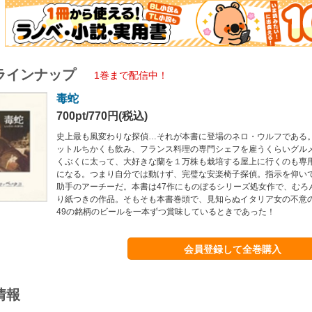
ラインナップ
1巻まで配信中！
毒蛇
700pt/770円(税込)
史上最も風変わりな探偵…それが本書に登場のネロ・ウルフである
ットルちかくも飲み、フランス料理の専門シェフを雇うくらいグル
くぶくに太って、大好きな蘭を１万株も栽培する屋上に行くのも専
になる。つまり自分では動けず、完璧な安楽椅子探偵。指示を仰い
助手のアーチーだ。本書は47作にものぼるシリーズ処女作で、むろ
り紙つきの作品。そもそも本書巻頭で、見知らぬイタリア女の不意
49の銘柄のビールを一本ずつ賞味しているときであった！
会員登録して全巻購入
情報