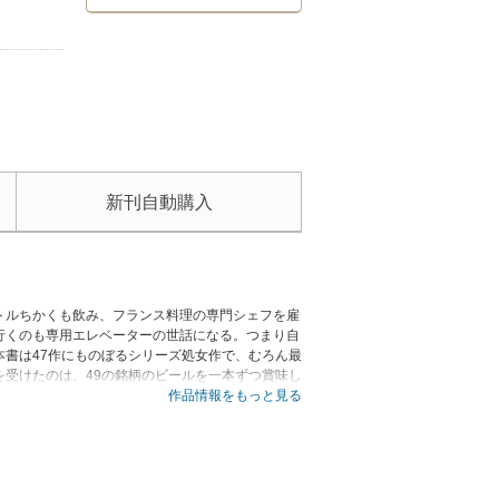
新刊自動購入
トルちかくも飲み、フランス料理の専門シェフを雇
行くのも専用エレベーターの世話になる。つまり自
書は47作にものぼるシリーズ処女作で、むろん最
受けたのは、49の銘柄のビールを一本ずつ賞味し
作品情報をもっと見る