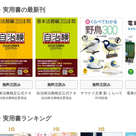
・実用書の最新刊
s
無料立読み
無料立読み
無料立読み
体法務検定公式テキ
自治体法務検定公式テキ
ヤマケイ文庫 新 くらべて
電車
治体法務検定委員会
自治体法務検定委員会
叶内拓哉
 政策法務編 ２０
スト 基本法務編 ２０
わかる野鳥300 1巻
６年度検定対応 1巻
２６年度検定対応 1巻
・実用書ランキング
1位
2位
3位