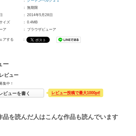
：
グーテンベルク２１
：
無期限
日
：
2014年5月28日
サイズ
：
0.4MB
ーア
：
ブラウザビューア
ェアする
：
ュー
レビュー
募集中！
レビュー投稿で最大1000pt!
レビューを書く
作品を読んだ人はこんな作品も読んでいます