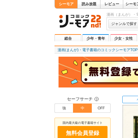
シーモア
読み放題
レビュー
シーモ
漫画（まんが）・
ジャンルで探す
総合
少年・青年
少女・女性
漫画(まんが)・電子書籍のコミックシーモアTOP
セーフサーチ
？
強
中
OFF
国内最大級の電子書籍サイト
無料会員登録