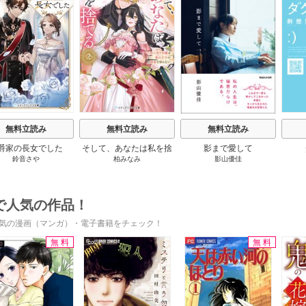
s
無料立読み
無料立読み
無料立読み
爵家の長女でした
そして、あなたは私を捨
影まで愛して
鈴音さや
柏みなみ
影山優佳
てる
で人気の作品！
気の漫画（マンガ）・電子書籍をチェック！
無料
無料
s