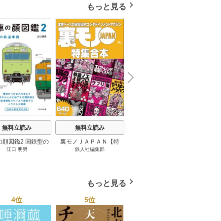
もっと見る
N
x
e
t
無料立読み
無料立読み
無料立読み
の顔図鑑2 国鉄型の
裏モノＪＡＰＡＮ【特
パナソニック コネクト
日本の
江口 明男
鉄人社編集部
上阪徹
鉄道車両 1巻
集】★超ボリューム版６
大企業をいかに変えるか
20
４０ページ★１２冊★全
1巻
国４７都道府県を代表す
る最高のフーゾク★エロ
もっと見る
トレンド年間ベスト★お
っさん５０人の体験から
4位
5位
6位
学ぶ★夢のようなエロい
楽園３０ 1巻