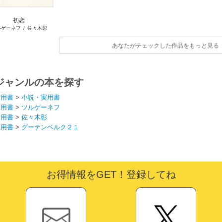
初恋
ルゲーネフ
/
佐々木彰
あなたがチェックした作品をもっと見る
ジャンルの本を探す
実用書
>
小説・実用書
実用書
>
ツルゲーネフ
実用書
>
佐々木彰
実用書
>
グーテンベルク２１
お得情報をGET！登録してね