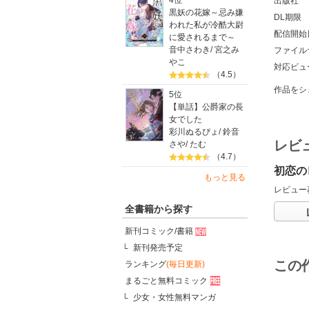
4位
出版社
黒妖の花嫁～忌み嫌
DL期限
われた私が冷酷大尉
配信開始
に愛されるまで～
音中さわき
/
宮之み
ファイル
やこ
対応ビュ
（4.5）
作品をシ
5位
【単話】公爵家の長
女でした
彩川ぬるぴょ
/
鈴音
レビ
さや
/
たむ
（4.7）
初恋の
もっと見る
レビュー
全書籍から探す
新刊コミック/書籍
新刊発売予定
この
ランキング
(毎日更新)
まるごと無料コミック
少女・女性無料マンガ