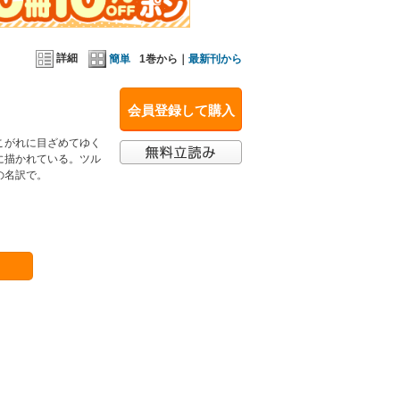
詳細
簡単
1巻から｜
最新刊から
会員登録して購入
こがれに目ざめてゆく
に描かれている。ツル
の名訳で。