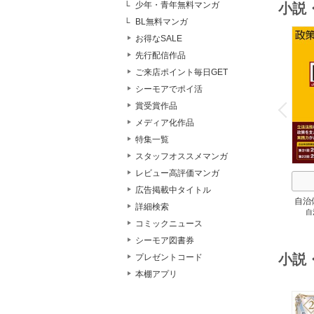
少年・青年無料マンガ
小説
BL無料マンガ
お得なSALE
先行配信作品
ご来店ポイント毎日GET
シーモアでポイ活
o
v
賞受賞作品
P
r
e
i
u
メディア化作品
特集一覧
スタッフオススメマンガ
レビュー高評価マンガ
広告掲載中タイトル
自治
詳細検索
自
スト
コミックニュース
２
シーモア図書券
小説
プレゼントコード
本棚アプリ