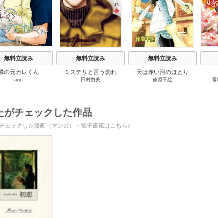
無料立読み
無料立読み
無料立読み
隣の元カレくん
ミステリと言う勿れ
天は赤い河のほとり
ago
田村由美
篠原千絵
富
たがチェックした作品
チェックした漫画（マンガ）・電子書籍はこちら♪