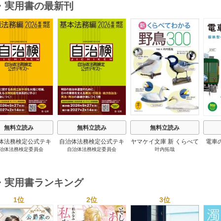
・実用書の最新刊
s
無料立読み
無料立読み
無料立読み
体法務検定公式テキ
自治体法務検定公式テキ
ヤマケイ文庫 新 くらべて
電車
治体法務検定委員会
自治体法務検定委員会
叶内拓哉
 政策法務編 ２０
スト 基本法務編 ２０
わかる野鳥300 1巻
６年度検定対応 1巻
２６年度検定対応 1巻
・実用書ランキング
1位
2位
3位