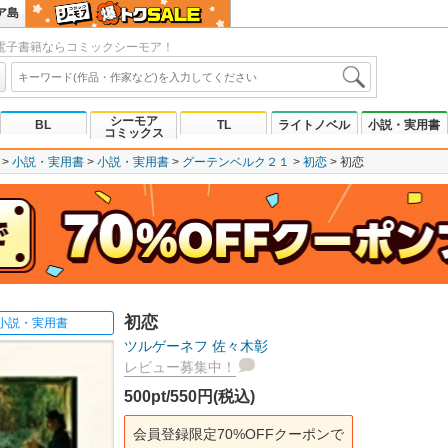
ア島
電子書籍ならコミックシーモア！
シーモア
BL
TL
ライトノベル
小説・実用書
コミックス
小説・実用書
小説・実用書
グーテンベルク２１
初恋
初恋
初恋
小説・実用書
ツルゲーネフ
佐々木彰
レビュー募集中！
500pt/550円(税込)
会員登録限定70%OFFクーポンで