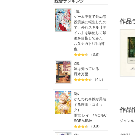
総合ランキング
1位
ゲーム中盤で死ぬ悪
作品
役貴族に転生したの
で、外れスキル【テ
イム】を駆使して最
強を目指してみた
八又ナガト
/
月山可
也
（3.8）
2位
妹は知っている
雁木万里
（4.5）
3位
かたわれ令嬢が男装
する理由（コミッ
作品
ク）
雨宮 レイ．
/
MONA
/
SORAJIMA
ジャンル
（3.8）