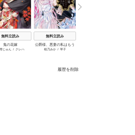
N
x
e
t
無料立読み
無料立読み
無料立読み
鬼の花嫁
公爵様、悪妻の私はもう
主人恋日記
お姉
樫じゅん
/
クレハ
桜乃みか
/
琴子
吉永ゆう
放っておいてください
履歴を削除