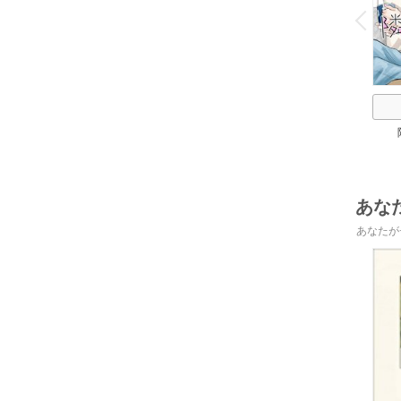
v
P
r
e
i
u
あな
あなたが