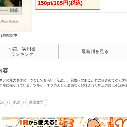
150pt/165円(税込)
1巻配信中
小説・実用書
最新刊を見る
ランキング
内容
ネフの最大傑作の一つとして名高い『初恋』。異性へのあこがれに目ざめてゆく少
アルに描かれている。ツルゲーネフの天分が遺憾なく発揮された珠玉の自伝小説を
小説
小説
外国文学