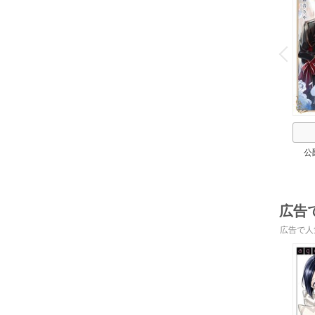
o
v
P
r
e
i
u
公
広告
広告で人
o