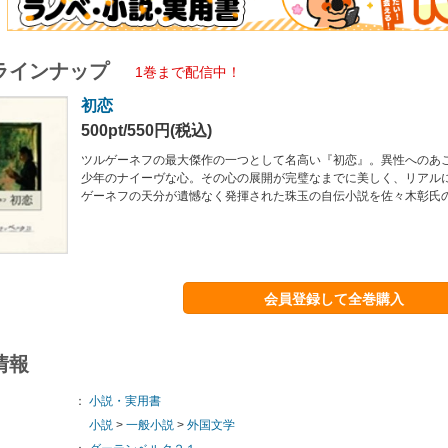
ラインナップ
1巻まで配信中！
初恋
500pt/550円(税込)
ツルゲーネフの最大傑作の一つとして名高い『初恋』。異性へのあ
少年のナイーヴな心。その心の展開が完璧なまでに美しく、リアル
ゲーネフの天分が遺憾なく発揮された珠玉の自伝小説を佐々木彰氏
会員登録して全巻購入
情報
：
小説・実用書
小説
>
一般小説
>
外国文学