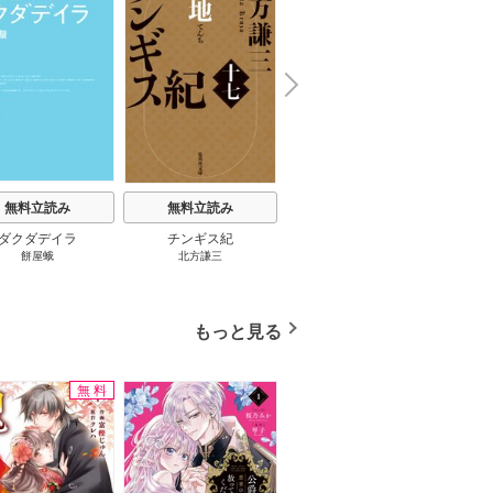
N
x
e
t
無料立読み
無料立読み
無料立読み
ダクダデイラ
チンギス紀
東京バンドワゴン
B-PR
餅屋蛾
北方謙三
小路幸也
Ｂ
ジャラ
ディ 
ブック
もっと見る
無料
無料