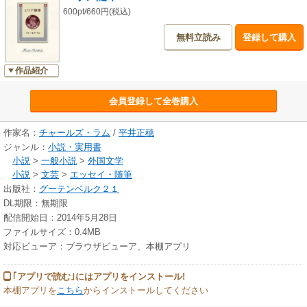
600pt/660円(税込)
無料立読み
登録して購入
作品紹介
会員登録して全巻購入
作家名：
チャールズ・ラム
/
平井正穂
ジャンル：
小説・実用書
小説
>
一般小説
>
外国文学
小説
>
文芸
>
エッセイ・随筆
出版社：
グーテンベルク２１
DL期限：無期限
配信開始日：2014年5月28日
ファイルサイズ：0.4MB
対応ビューア：ブラウザビューア、本棚アプリ
｢アプリで読む｣にはアプリをインストール!
本棚アプリを
こちら
からインストールしてください