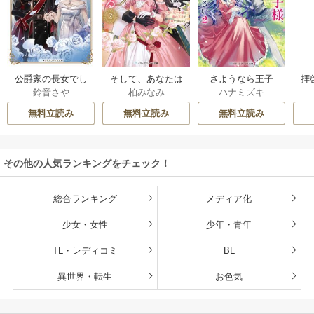
公爵家の長女でし
そして、あなたは
さようなら王子
拝
鈴音さや
柏みなみ
ハナミズキ
た
私を捨てる
様、どうか私のこ
様
とは忘れてくださ
無料立読み
無料立読み
無料立読み
い
その他の人気ランキングをチェック！
総合ランキング
メディア化
少女・女性
少年・青年
TL・レディコミ
BL
異世界・転生
お色気