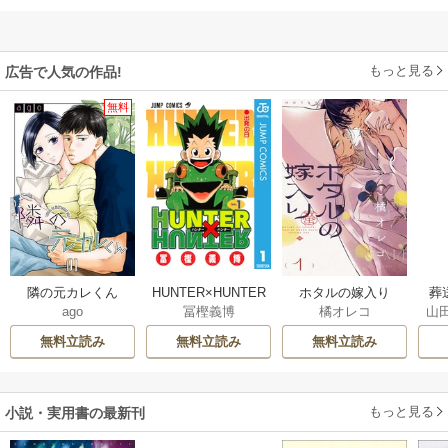
もっと見る
広告で人気の作品!
無料
隣の元カレくん
HUNTER×HUNTER
ホタルの嫁入り
葬
ago
冨樫義博
橘オレコ
山
モノクロ版
無料立読み
無料立読み
無料立読み
もっと見る
小説・実用書の最新刊