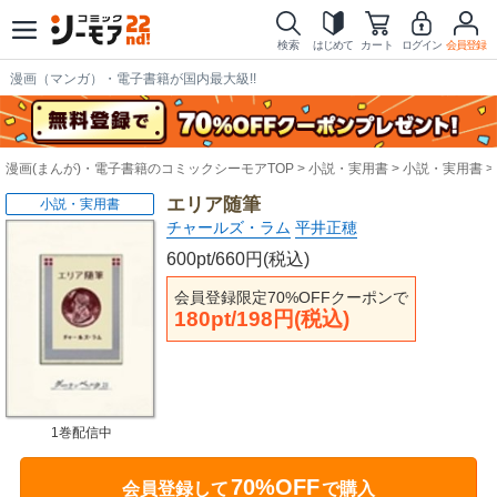
検索
はじめて
カート
ログイン
会員登録
漫画（マンガ）・電子書籍が国内最大級!!
漫画(まんが)・電子書籍のコミックシーモアTOP
小説・実用書
小説・実用書
エリア随筆
小説・実用書
チャールズ・ラム
平井正穂
600pt/660円(税込)
会員登録限定70%OFFクーポンで
180pt/198円(税込)
1巻配信中
70%OFF
会員登録して
で購入