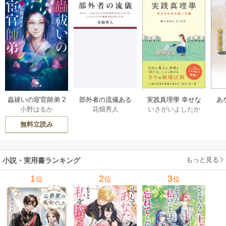
部外者の流儀ある
実践真理學 幸せな
蟲祓いの宦官師弟 2
あ
花畑秀人
いさがいよしたか
小野はるか
日、三木たかしの5
お金の使い方編 1巻
巻
せ
000曲を託されたぼ
無料立読み
くは、いかにして
その価値を最大化
したか 1巻
もっと見る
小説・実用書ランキング
1
2
3
位
位
位