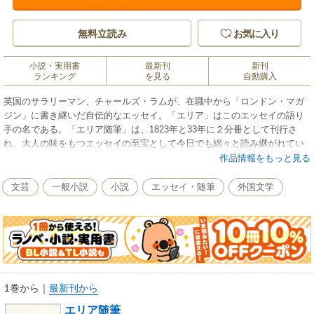
無料立読み
お気に入り
小説・実用書
最新刊
新刊
ランキング
を見る
自動購入
英国のサラリーマン、チャールズ・ラムが、在職中から「ロンドン・マガ
ジン」に書き継いだ自伝的なエッセイ。「エリア」はこのエッセイの語り
手の名である。「エリア随筆」は、1823年と33年に２分冊として刊行さ
れ、大人の味をもつエッセイの至宝として今日でも綿々と読み継がれてい
る。本書は長年この書の親しんできた訳者が10編を選んで訳したもので、
作品情報をもっと見る
その真髄がわかる。
文芸
一般小説
小説
エッセイ・随筆
外国文学
1巻から
｜
最新刊から
エリア随筆