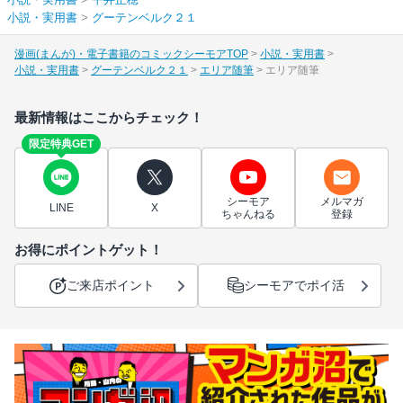
小説・実用書
>
グーテンベルク２１
漫画(まんが)・電子書籍のコミックシーモアTOP
小説・実用書
小説・実用書
グーテンベルク２１
エリア随筆
エリア随筆
最新情報はここからチェック！
限定特典GET
シーモア
メルマガ
LINE
X
ちゃんねる
登録
お得にポイントゲット！
ご来店ポイント
シーモアでポイ活