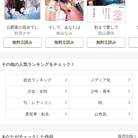
公爵家の長女でし
そして、あなたは
影まで愛して
鈴音さや
柏みなみ
影山優佳
た
私を捨てる
無料立読み
無料立読み
無料立読み
その他の人気ランキングをチェック！
総合ランキング
メディア化
少女・女性
少年・青年
TL・レディコミ
BL
異世界・転生
お色気
履歴削除
あなたがチェックした作品