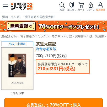
検索
はじめて
カート
ログイン
会員登録
漫画（マンガ）・電子書籍が国内最大級!!
漫画(まんが)・電子書籍のコミックシーモアTOP
小説・実用書
小説・実用書
茶道太閤記
小説・実用書
海音寺潮五郎
700pt/770円(税込)
会員登録限定70%OFFクーポンで
210pt/231円(税込)
1巻配信中
70%OFF
会員登録して
で購入