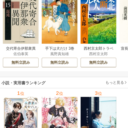
交代寄合伊那衆異
手下は犬だけ 3巻
西村京太郎トラベ
宣長
佐伯泰英
風野真知雄
西村京太郎
聞 15巻
ルミステリー・セ
レクション 2巻
無料立読み
無料立読み
無料立読み
もっと見る
小説・実用書ランキング
1
2
3
位
位
位