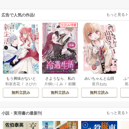
もっと見る
広告で人気の作品!
立読み増量
もう興味がないと
さようなら、私の
みいちゃんと山田
ふ
和泉杏花
/
さびの
片桐いくみ
/
頼爾
亜月ねね
尾
離婚された令嬢の
冷遇生活 ～パーテ
さん
は
ぶち
意外と楽しい新生
ィーで声をかけて
雛
無料立読み
無料立読み
無料立読み
活
きたのがヤバい男
だった件
もっと見る
小説・実用書の最新刊