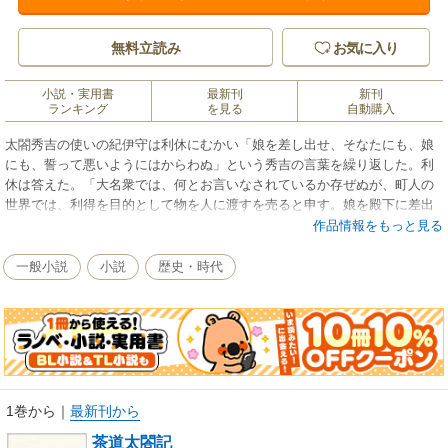
無料立読み
お気に入り
小説・実用書
最新刊
新刊
ランキング
を見る
自動購入
太閤秀吉の使いの紀伊守は利休にむかい「娘を差し出せ、そなたにも、娘
にも、誓って悪いようにはからわぬ」という秀吉の言葉を繰り返した。利
休は答えた。「大名衆では、何とお言いなされているか存ぜぬが、町人の
世界では、利得を目的として物を人に渡すを売ると申す。娘を殿下に差出
すことは、拙者の利得となり申す。されば、これは売るのでござる。売買
作品情報をもっと見る
を本業とする町人の世界でも、娘を売るは恥ずべきことと致しておりま
す。平に御辞退……あの人々は、詮（せん）ずるところ、ただの大名衆。
一般小説
小説
歴史・時代
百年の後、二百年の後、三百年の後、名前の残る人々ではござらぬが、拙
者は芸道に生きる者、自ら申すもおこがましくはござるが、いつの世まで
も名の残る者でござる」……大坂城を舞台に、秀吉と利休、淀（お茶々）
殿と北政所、利休の娘お吟、石田光成、小西行長ら武将たちがくりひろげ
る虚々実々の人間模様を描く海音寺潮五郎の初期の代表傑作。
1巻から
｜
最新刊から
茶道太閤記