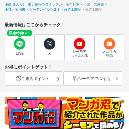
漫画(まんが)・電子書籍のコミックシーモアTOP
小説・実用書
小説・実用書
グーテンベルク２１
茶道太閤記
茶道太閤記
最新情報はここからチェック！
限定特典GET
シーモア
メルマガ
LINE
X
ちゃんねる
登録
お得にポイントゲット！
ご来店ポイント
シーモアでポイ活