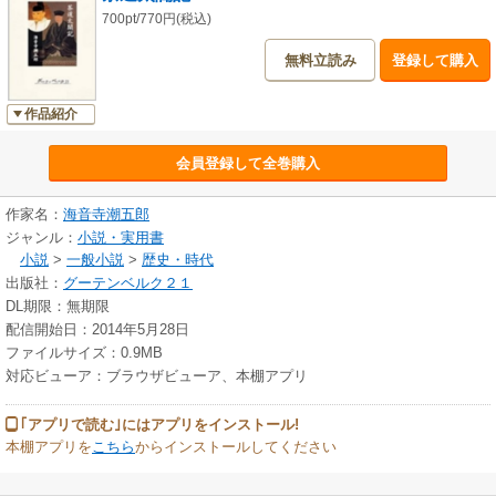
700pt/770円(税込)
無料立読み
登録して購入
作品紹介
会員登録して全巻購入
作家名：
海音寺潮五郎
ジャンル：
小説・実用書
小説
>
一般小説
>
歴史・時代
出版社：
グーテンベルク２１
DL期限：無期限
配信開始日：2014年5月28日
ファイルサイズ：0.9MB
対応ビューア：ブラウザビューア、本棚アプリ
｢アプリで読む｣にはアプリをインストール!
本棚アプリを
こちら
からインストールしてください