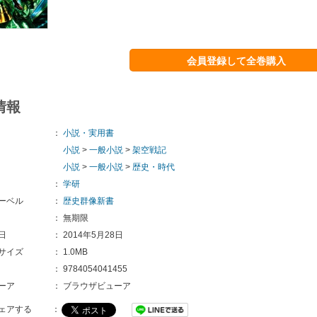
会員登録して全巻購入
情報
：
小説・実用書
小説
>
一般小説
>
架空戦記
小説
>
一般小説
>
歴史・時代
：
学研
ーベル
：
歴史群像新書
：
無期限
日
：
2014年5月28日
サイズ
：
1.0MB
：
9784054041455
ーア
：
ブラウザビューア
ェアする
：