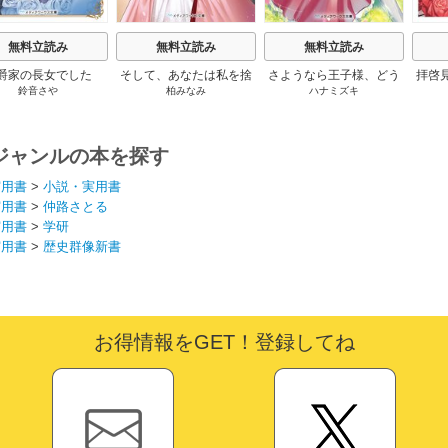
無料立読み
無料立読み
無料立読み
爵家の長女でした
そして、あなたは私を捨
さようなら王子様、どう
拝啓
鈴音さや
柏みなみ
ハナミズキ
てる
か私のことは忘れてくだ
婚
さい
ジャンルの本を探す
実用書
>
小説・実用書
実用書
>
仲路さとる
実用書
>
学研
実用書
>
歴史群像新書
お得情報をGET！登録してね