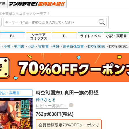
ア島
電子書籍ならコミックシーモア！
シーモア
BL
TL
ライトノベル
小説・実用書
コミックス
小説・実用書
小説・実用書
学研
歴史群像新書
時空戦国志
時空戦国志1
時空戦国志1 真田一族の野望
小説・実用書
仲路さとる
レビュー募集中！
762pt/838円(税込)
会員登録限定70%OFFクーポンで