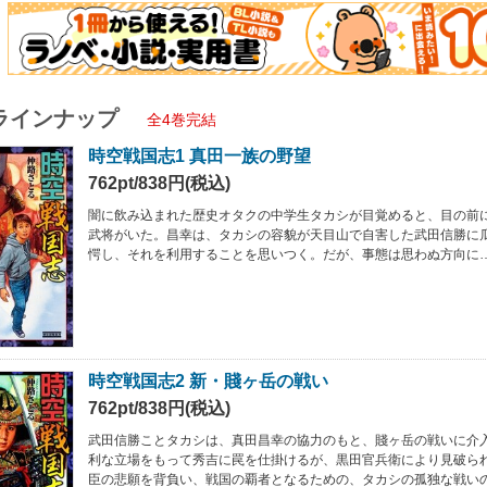
ラインナップ
全4巻完結
時空戦国志1 真田一族の野望
762pt/838円(税込)
闇に飲み込まれた歴史オタクの中学生タカシが目覚めると、目の前
武将がいた。昌幸は、タカシの容貌が天目山で自害した武田信勝に
愕し、それを利用することを思いつく。だが、事態は思わぬ方向に
時空戦国志2 新・賤ヶ岳の戦い
762pt/838円(税込)
武田信勝ことタカシは、真田昌幸の協力のもと、賤ヶ岳の戦いに介
利な立場をもって秀吉に罠を仕掛けるが、黒田官兵衛により見破ら
臣の悲願を背負い、戦国の覇者となるための、タカシの孤独な戦い