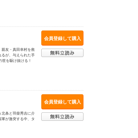
会員登録して購入
、親友・真田幸村を救
れるが、与えられた手
の世を駆け抜ける！
会員登録して購入
う北条と羽柴秀吉に介
両軍が激突する中、タ
！