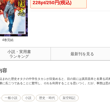
228pt/250円(税込)
4巻完結
小説・実用書
最新刊を見る
ランキング
内容
込まれた歴史オタクの中学生タカシが目覚めると、目の前には真田昌幸と名乗る武
勝に瓜二つであることに驚愕し、それを利用することを思いつく。だが、事態は思
一般小説
小説
歴史・時代
架空戦記