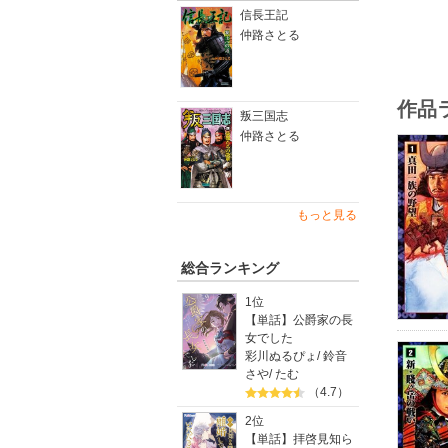
信長王記
仲路さとる
作品
叛三国志
仲路さとる
もっと見る
総合ランキング
1位
【単話】公爵家の長
女でした
彩川ぬるぴょ
/
鈴音
さや
/
たむ
（4.7）
2位
【単話】拝啓見知ら