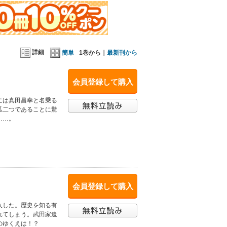
詳細
簡単
1巻から｜
最新刊から
会員登録して購入
には真田昌幸と名乗る
瓜二つであることに驚
……。
会員登録して購入
入した。歴史を知る有
れてしまう。武田家遺
のゆくえは！？