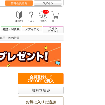
無料会員登録
ログイン
UP!
はじめて
ヘルプ
PT購入
カート
ライト
雑誌・写真集
メディア化
アダルト
 真田一族の野望
会員登録して
70%OFFで購入
お気に入りに追加