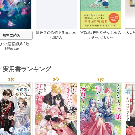
部外者の流儀ある日、三
実践真理學 幸せなお金の
あな
無料立読み
花畑秀人
いさがいよしたか
木たかしの5000曲を託さ
使い方編 1巻
れたぼくは、いかにして
祓いの宦官師弟 2巻
その価値を最大化したか
小野はるか
1巻
・実用書ランキング
1位
2位
3位
s