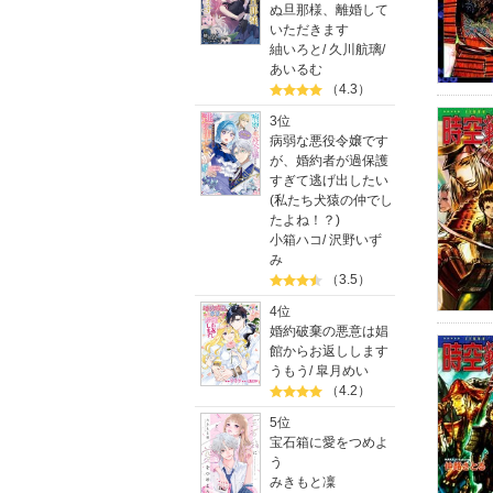
ぬ旦那様、離婚して
いただきます
紬いろと
/
久川航璃
/
あいるむ
（4.3）
3位
病弱な悪役令嬢です
が、婚約者が過保護
すぎて逃げ出したい
(私たち犬猿の仲でし
たよね！？)
小箱ハコ
/
沢野いず
み
（3.5）
4位
婚約破棄の悪意は娼
館からお返しします
うもう
/
皐月めい
（4.2）
5位
宝石箱に愛をつめよ
う
みきもと凜