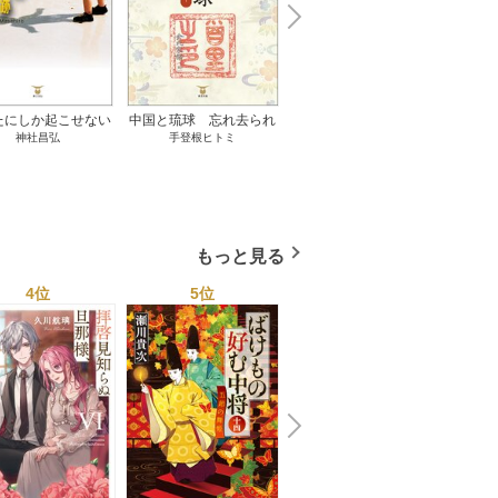
N
x
e
t
たにしか起こせない
中国と琉球 忘れ去られ
ささやかな、あるいは取
ゲー
神社昌弘
手登根ヒトミ
八木詠美
奇跡 1巻
た冊封史―魂の進化― 1
り返しがつかないもの 1
――ｅ
巻
巻
教育
もっと見る
4位
5位
6位
N
x
e
t