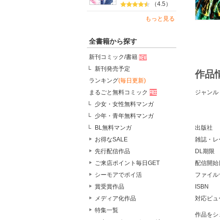
（4.5）
もっと見る
全書籍から探す
新刊コミック/書籍
新刊発売予定
作品
ランキング
(毎日更新)
ジャンル
まるごと無料コミック
少女・女性無料マンガ
少年・青年無料マンガ
出版社
BL無料マンガ
雑誌・レ
お得なSALE
DL期限
先行配信作品
配信開始
ご来店ポイント毎日GET
ファイル
シーモアでポイ活
ISBN
賞受賞作品
対応ビュ
メディア化作品
特集一覧
作品をシ