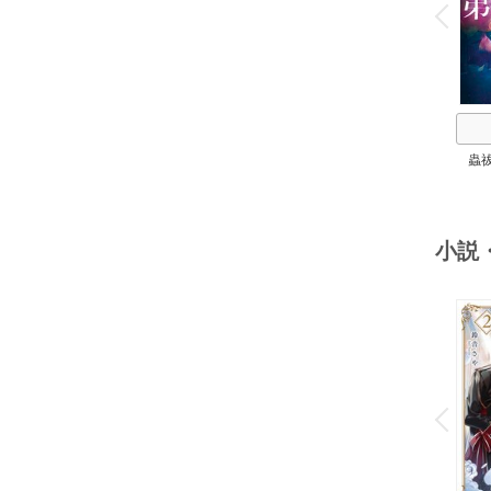
v
P
r
e
i
u
蟲
小説
o
v
P
r
e
i
u