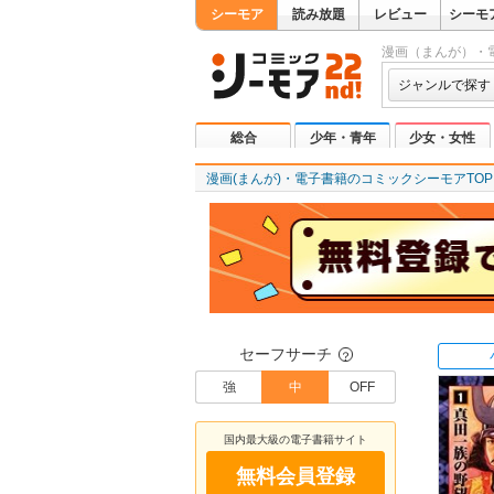
シーモア
読み放題
レビュー
シーモ
漫画（まんが）・
ジャンルで探す
総合
少年・青年
少女・女性
漫画(まんが)・電子書籍のコミックシーモアTOP
セーフサーチ
？
強
中
OFF
国内最大級の電子書籍サイト
無料会員登録