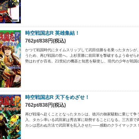
時空戦国志R 英雄集結！
762pt/838円(税込)
かつて戦国時代にタイムスリップして武田信勝を名乗ったタカシが
うため、再び戦国の世へ。上杉景勝に前田軍を撃破するよう命ぜら
勢はわずか百名。21世紀の機器と知恵を駆使し、現代の少年が戦国
時空戦国志R 天下をめざせ！
762pt/838円(税込)
再び戦場へ赴くこととなったタカシは、徳川の御家騒動に乗じて争
入、タカシ率いる武田家は秀吉軍に助勢することになる。三方原で
カシは思わぬ方法で武田軍を乱入させた――感動のクライマックス