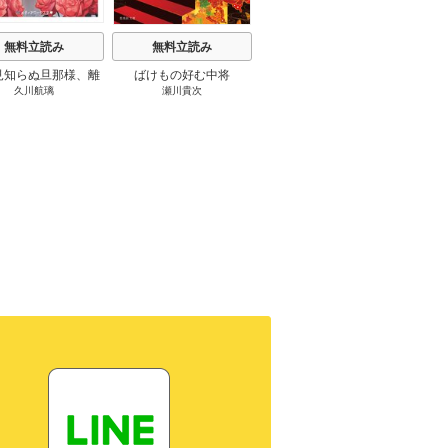
無料立読み
無料立読み
無料立読み
見知らぬ旦那様、離
ばけもの好む中将
影まで愛して
結
久川航璃
瀬川貴次
影山優佳
していただきます