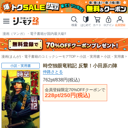
検索
はじめて
カート
ログイン
会員登録
漫画（マンガ）・電子書籍が国内最大級!!
漫画(まんが)・電子書籍のコミックシーモアTOP
小説・実用書
小説・実用書
時空独眼竜戦記 反撃！小田原の陣
小説・実用書
仲路さとる
762pt/838円(税込)
会員登録限定70%OFFクーポンで
228pt/250円(税込)