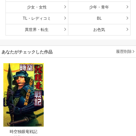
少女・女性
少年・青年
TL・レディコミ
BL
異世界・転生
お色気
履歴削除
あなたがチェックした作品
時空独眼竜戦記