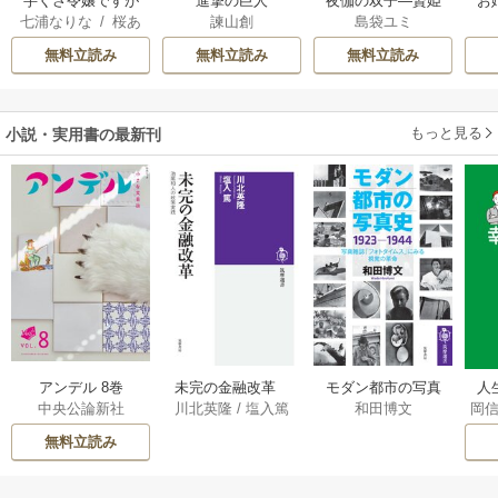
芋くさ令嬢ですが
進撃の巨人
夜伽の双子―贄姫
お
七浦なりな
/
桜あ
諫山創
島袋ユミ
悪役令息を助けた
は二人の王子に愛
げは
/
くろでこ
ら気に入られまし
される―
無料立読み
無料立読み
無料立読み
た
もっと見る
小説・実用書の最新刊
アンデル 8巻
未完の金融改革
モダン都市の写真
人
中央公論新社
川北英隆
/
塩入篤
和田博文
岡
――池尾和人の政
史 1923－1944
教
策実践 1巻
――写真雑誌「フ
の
無料立読み
ォトタイムス」に
みる視覚の革命 1巻