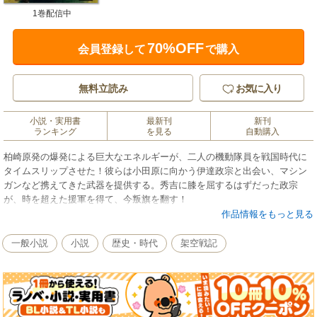
1巻配信中
70%OFF
会員登録して
で購入
無料立読み
お気に入り
小説・実用書
最新刊
新刊
ランキング
を見る
自動購入
柏崎原発の爆発による巨大なエネルギーが、二人の機動隊員を戦国時代に
タイムスリップさせた！彼らは小田原に向かう伊達政宗と出会い、マシン
ガンなど携えてきた武器を提供する。秀吉に膝を屈するはずだった政宗
が、時を超えた援軍を得て、今叛旗を翻す！
作品情報をもっと見る
一般小説
小説
歴史・時代
架空戦記