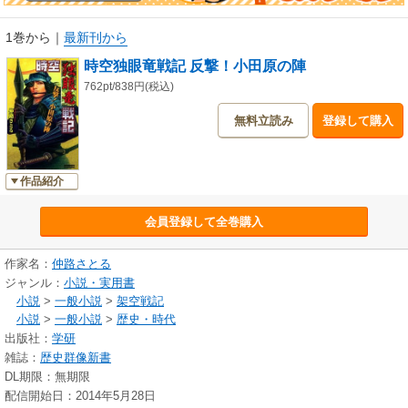
1巻から
｜
最新刊から
時空独眼竜戦記 反撃！小田原の陣
762pt/838円(税込)
無料立読み
登録して購入
作品紹介
会員登録して全巻購入
作家名：
仲路さとる
ジャンル：
小説・実用書
小説
>
一般小説
>
架空戦記
小説
>
一般小説
>
歴史・時代
出版社：
学研
雑誌：
歴史群像新書
DL期限：無期限
配信開始日：2014年5月28日