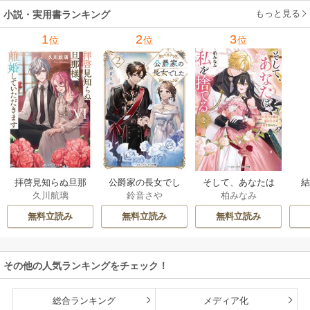
もっと見る
小説・実用書ランキング
1
2
3
位
位
位
拝啓見知らぬ旦那
公爵家の長女でし
そして、あなたは
久川航璃
鈴音さや
柏みなみ
様、離婚していた
た
私を捨てる
だきます
無料立読み
無料立読み
無料立読み
その他の人気ランキングをチェック！
総合ランキング
メディア化