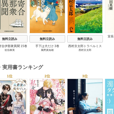
s
宣長
無料立読み
無料立読み
無料立読み
寄合伊那衆異聞 15巻
手下は犬だけ 3巻
西村京太郎トラベルミス
佐伯泰英
風野真知雄
西村京太郎
テリー・セレクション 2
巻
・実用書ランキング
1位
2位
3位
s