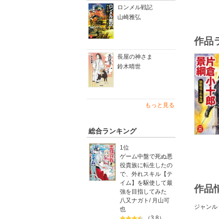
ロンメル戦記
山崎雅弘
作品
長屋の神さま
鈴木晴世
もっと見る
総合ランキング
1位
ゲーム中盤で死ぬ悪
役貴族に転生したの
で、外れスキル【テ
イム】を駆使して最
作品
強を目指してみた
八又ナガト
/
月山可
ジャンル
也
（3.8）