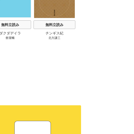
無料立読み
無料立読み
無料立読み
ダクダデイラ
チンギス紀
東京バンドワゴン
B-PR
餅屋蛾
北方謙三
小路幸也
Ｂ
ジャラ
ディ 
ブック