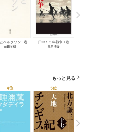
N
x
e
t
とベルクソン 1巻
日中１５年戦争 1巻
無料立読み
前田英樹
黒羽清隆
向島物語 1巻
便り屋
小杉健治
もっと見る
4位
5位
6位
N
x
e
t