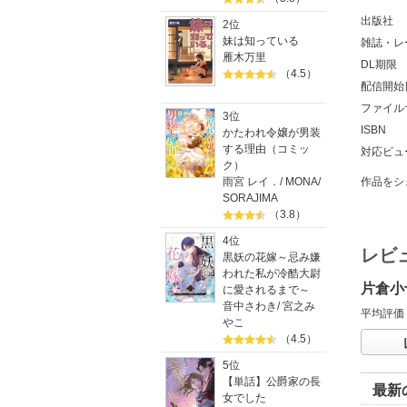
出版社
2位
妹は知っている
雑誌・レ
雁木万里
DL期限
（4.5）
配信開始
ファイル
3位
ISBN
かたわれ令嬢が男装
する理由（コミッ
対応ビュ
ク）
雨宮 レイ．
/
MONA
/
作品をシ
SORAJIMA
（3.8）
4位
レビ
黒妖の花嫁～忌み嫌
われた私が冷酷大尉
片倉小
に愛されるまで～
音中さわき
/
宮之み
平均評価
やこ
（4.5）
5位
【単話】公爵家の長
最新
女でした