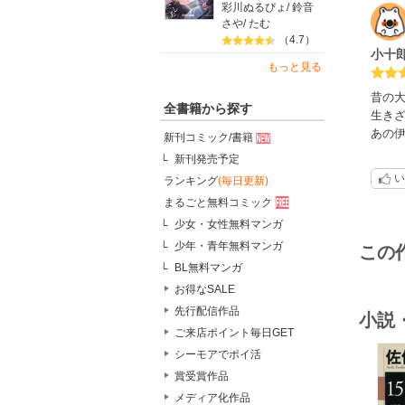
彩川ぬるぴょ
/
鈴音
さや
/
たむ
（4.7）
小十
もっと見る
昔の
全書籍から探す
生き
あの
新刊コミック/書籍
新刊発売予定
い
ランキング
(毎日更新)
まるごと無料コミック
少女・女性無料マンガ
少年・青年無料マンガ
この
BL無料マンガ
お得なSALE
先行配信作品
小説
ご来店ポイント毎日GET
シーモアでポイ活
賞受賞作品
メディア化作品