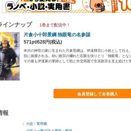
ラインナップ
1巻まで配信中！
片倉小十郎景綱 独眼竜の名参謀
571pt/628円(税込)
米沢の神官の家に生まれた片倉景綱は、伊達輝宗に小姓として仕え
役に抜擢される。幼い政宗の爛れた右眼を抉りとり「独眼竜」とな
その後も伊達家の軍師として戦と外交両面で生涯政宗を支え続けた
会員登録して全巻購入
情報
：
小説・実用書
小説
>
一般小説
>
歴史・時代