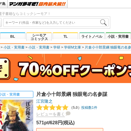
ア島
電子書籍ならコミックシーモア！
シーモア
BL
TL
ライトノベル
小説・実用書
コミックス
小説・実用書
小説・実用書
学研
学研M文庫
片倉小十郎景綱 独眼竜の名
片倉小十郎景綱 独眼竜の名参謀
小説・実用書
江宮隆之
（5.0）
投稿数1件
レビューを書く
571pt/628円(税込)