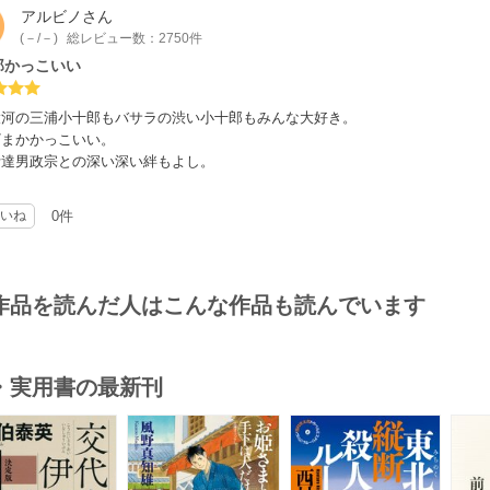
アルビノ
さん
(－/－)
総レビュー数：2750件
郎かっこいい
大河の三浦小十郎もバサラの渋い小十郎もみんな大好き。
ざまかかっこいい。
伊達男政宗との深い深い絆もよし。
いね
0件
作品を読んだ人はこんな作品も読んでいます
・実用書の最新刊