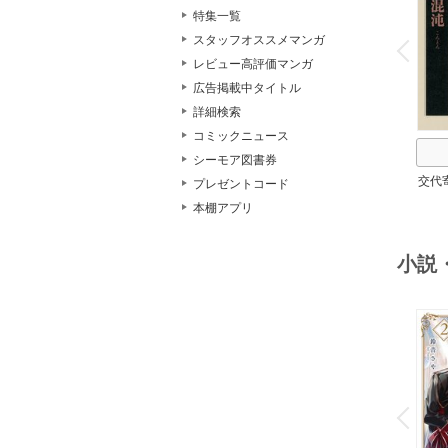
特集一覧
o
v
スタッフオススメマンガ
P
r
e
i
u
レビュー高評価マンガ
広告掲載中タイトル
詳細検索
コミックニュース
シーモア図書券
交代
プレゼントコード
本棚アプリ
小説
o
v
P
r
e
i
u