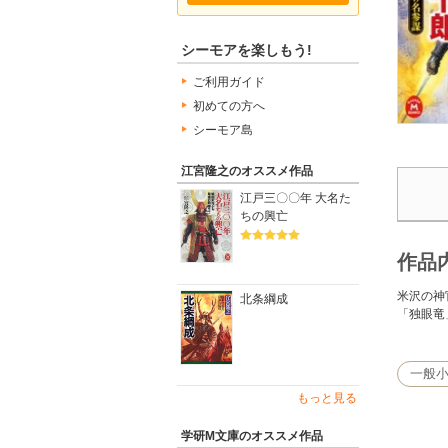
シーモアを楽しもう!
ご利用ガイド
初めての方へ
シーモア島
江宮隆之のオススメ作品
江戸三〇〇年 大名た
ちの興亡
作品
米沢の神
北条綱成
「独眼竜
一般
もっと見る
学研M文庫のオススメ作品