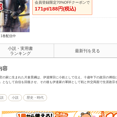
会員登録限定70%OFFクーポンで
171pt/188円(税込)
1巻配信中
小説・実用書
最新刊を見る
ランキング
内容
官の家に生まれた片倉景綱は、伊達輝宗に小姓として仕え、十歳年下の政宗の傅役
」となして自信を回復させ、その後も伊達家の軍師として戦と外交両面で生涯政宗
小説
小説
歴史・時代