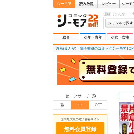
シーモア
読み放題
レビュー
シーモ
漫画（まんが）・
ジャンルで探す
総合
少年・青年
少女・女性
漫画(まんが)・電子書籍のコミックシーモアTOP
セーフサーチ
？
強
中
OFF
国内最大級の電子書籍サイト
無料会員登録