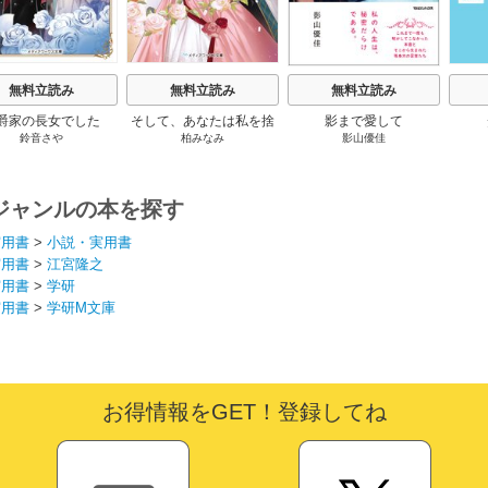
無料立読み
無料立読み
無料立読み
爵家の長女でした
そして、あなたは私を捨
影まで愛して
鈴音さや
柏みなみ
影山優佳
てる
ジャンルの本を探す
実用書
>
小説・実用書
実用書
>
江宮隆之
実用書
>
学研
実用書
>
学研M文庫
お得情報をGET！登録してね