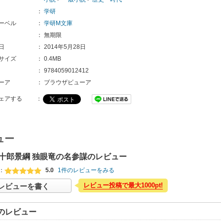
：
学研
ーベル
：
学研M文庫
：
無期限
日
：
2014年5月28日
サイズ
：
0.4MB
：
9784059012412
ーア
：
ブラウザビューア
ェアする
：
ュー
十郎景綱 独眼竜の名参謀のレビュー
：
5.0
1件のレビューをみる
レビュー投稿で最大1000pt!
レビューを書く
のレビュー