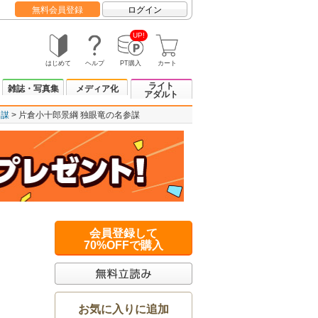
無料会員登録
ログイン
UP!
はじめて
ヘルプ
PT購入
カート
ライト
雑誌・写真集
メディア化
アダルト
参謀
片倉小十郎景綱 独眼竜の名参謀
会員登録して
70%OFFで購入
お気に入りに追加