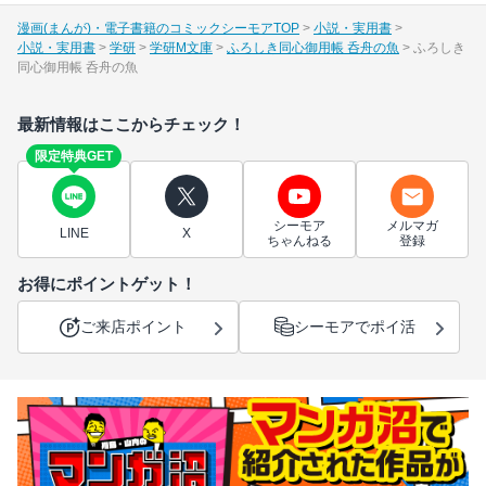
漫画(まんが)・電子書籍のコミックシーモアTOP
小説・実用書
小説・実用書
学研
学研M文庫
ふろしき同心御用帳 呑舟の魚
ふろしき
同心御用帳 呑舟の魚
最新情報はここからチェック！
限定特典GET
シーモア
メルマガ
LINE
X
ちゃんねる
登録
お得にポイントゲット！
ご来店ポイント
シーモアでポイ活