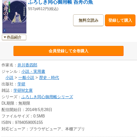
ふろしき同心御用帳 呑舟の魚
557pt/612円(税込)
無料立読み
登録して購入
作品紹介
会員登録して全巻購入
作家名：
井川香四郎
ジャンル：
小説・実用書
小説
>
一般小説
>
歴史・時代
出版社：
学研
雑誌：
学研M文庫
シリーズ：
ふろしき同心御用帳シリーズ
DL期限：無期限
配信開始日：2014年5月28日
ファイルサイズ：0.5MB
ISBN：9784059005155
対応ビューア：ブラウザビューア、本棚アプリ