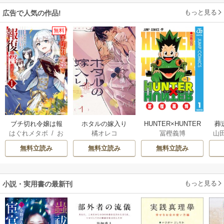
もっと見る
広告で人気の作品!
無料
ブチ切れ令嬢は報
ホタルの嫁入り
HUNTER×HUNTER
葬
はぐれメタボ
/
お
橘オレコ
冨樫義博
山
復を誓いました。
モノクロ版
おのいも
/
昌未
無料立読み
無料立読み
無料立読み
もっと見る
小説・実用書の最新刊