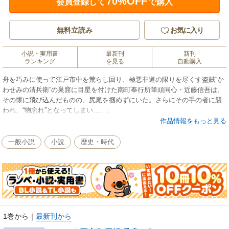
70%OFF
会員登録して
で購入
無料立読み
お気に入り
小説・実用書
最新刊
新刊
ランキング
を見る
自動購入
舟を巧みに使って江戸市中を荒らし回り、極悪非道の限りを尽くす盗賊“か
わせみの清兵衛”の巣窟に目星を付けた南町奉行所筆頭同心・近藤信吾は、
その懐に飛び込んだものの、尻尾を掴めずにいた。さらにその手の者に襲
われ、“物忘れ”となってしまい……。
作品情報をもっと見る
一般小説
小説
歴史・時代
1巻から
｜
最新刊から