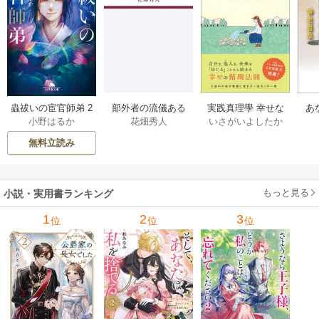
部外者の流儀ある
実践真理學 幸せな
蟲祓いの宦官師弟 2
あ
花畑秀人
いさがいよしたか
小野はるか
日、三木たかしの5
お金の使い方編 1巻
巻
せ
000曲を託されたぼ
無料立読み
くは、いかにして
その価値を最大化
したか 1巻
もっと見る
小説・実用書ランキング
1
2
3
位
位
位