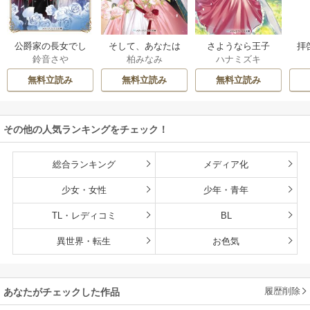
公爵家の長女でし
そして、あなたは
さようなら王子
拝
鈴音さや
柏みなみ
ハナミズキ
た
私を捨てる
様、どうか私のこ
様
とは忘れてくださ
無料立読み
無料立読み
無料立読み
い
その他の人気ランキングをチェック！
総合ランキング
メディア化
少女・女性
少年・青年
TL・レディコミ
BL
異世界・転生
お色気
履歴削除
あなたがチェックした作品