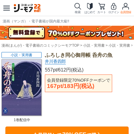
検索
はじめて
カート
ログイン
会員登録
漫画（マンガ）・電子書籍が国内最大級!!
漫画(まんが)・電子書籍のコミックシーモアTOP
小説・実用書
小説・実用書
ふろしき同心御用帳 呑舟の魚
小説・実用書
井川香四郎
557pt/612円(税込)
会員登録限定70%OFFクーポンで
167pt/183円(税込)
1巻配信中