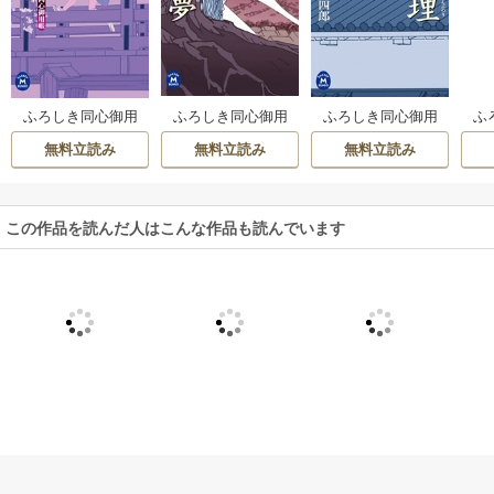
ふろしき同心御用
ふろしき同心御用
ふ
ふろしき同心御用
帳 高楼の夢
帳 三分の理
帳 恋の橋、桜の闇
無料立読み
無料立読み
無料立読み
この作品を読んだ人はこんな作品も読んでいます