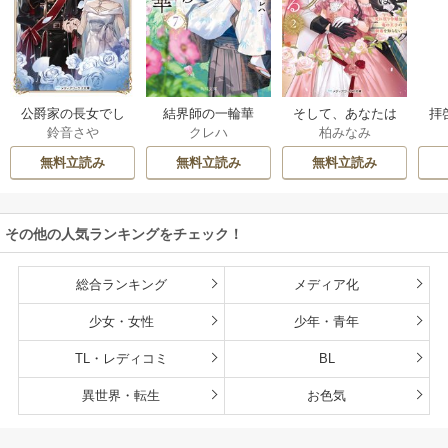
公爵家の長女でし
結界師の一輪華
そして、あなたは
拝
鈴音さや
クレハ
柏みなみ
た
私を捨てる
様
無料立読み
無料立読み
無料立読み
その他の人気ランキングをチェック！
総合ランキング
メディア化
少女・女性
少年・青年
TL・レディコミ
BL
異世界・転生
お色気