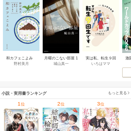
激
和カフェこよみ
月曜のこない部屋 1
実は私、転生９回
野村美月
城山真一
いろはママ
前
五月くんの夏のお
巻
生です マンガ
ー
もてなし 1巻
私の前世物語 1巻
もっと見る
小説・実用書ランキング
1
2
3
位
位
位