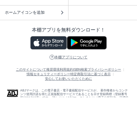
ホームアイコンを追加
本棚アプリを無料ダウンロード！
本棚アプリについて
このサイトについて
推奨環境
利用規約
ISBN検索
プライバシーポリシー
情報セキュリティーポリシー
特定商取引法に基づく表示
安心してお使いいただくために
ABJマークは、この電子書店・電子書籍配信サービスが、 著作権者からコンテ
ンツ使用許諾を得た正規版配信サービスであることを示す登録商標（登録番号
第6091713号）です。 詳しくは［ABJマーク］または［電子出版制作・流通協
議会］で検索してください。
(C)NTTソルマーレ