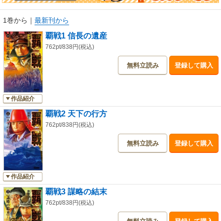
1巻から
｜
最新刊から
覇戦1 信長の遺産
762pt/838円(税込)
無料立読み
登録して購入
作品紹介
覇戦2 天下の行方
762pt/838円(税込)
無料立読み
登録して購入
作品紹介
覇戦3 謀略の結末
762pt/838円(税込)