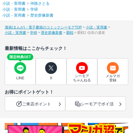
小説・実用書
>
仲路さとる
小説・実用書
>
学研
小説・実用書
>
歴史群像新書
漫画(まんが)・電子書籍のコミックシーモアTOP
小説・実用書
小説・実用書
学研
歴史群像新書
覇戦
覇戦1 信長の遺産
最新情報はここからチェック！
限定特典GET
シーモア
メルマガ
LINE
X
ちゃんねる
登録
お得にポイントゲット！
ご来店ポイント
シーモアでポイ活