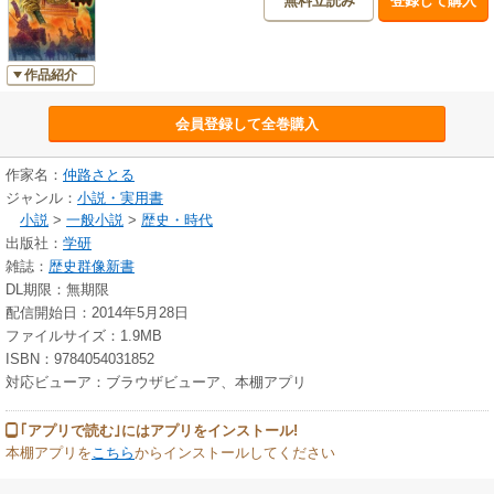
無料立読み
登録して購入
作品紹介
会員登録して全巻購入
作家名：
仲路さとる
ジャンル：
小説・実用書
小説
>
一般小説
>
歴史・時代
出版社：
学研
雑誌：
歴史群像新書
DL期限：無期限
配信開始日：2014年5月28日
ファイルサイズ：1.9MB
ISBN：9784054031852
対応ビューア：ブラウザビューア、本棚アプリ
｢アプリで読む｣にはアプリをインストール!
本棚アプリを
こちら
からインストールしてください