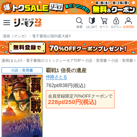
検索
はじめて
カート
ログイン
会員登録
漫画（マンガ）・電子書籍が国内最大級!!
漫画(まんが)・電子書籍のコミックシーモアTOP
小説・実用書
小説・実用書
覇戦1 信長の遺産
小説・実用書
仲路さとる
762pt/838円(税込)
会員登録限定70%OFFクーポンで
228pt/250円(税込)