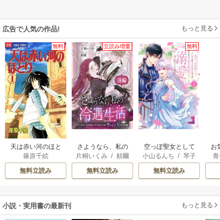
もっと見る
広告で人気の作品!
無料
立読み増量
無料
天は赤い河のほと
さようなら、私の
空っぽ聖女として
お
篠原千絵
片桐いくみ
/
頼爾
小山るんち
/
琴子
青
り
冷遇生活 ～パーテ
捨てられたはず
ィーで声をかけて
が、嫁ぎ先の皇帝
無料立読み
無料立読み
無料立読み
きたのがヤバい男
陛下に溺愛されて
だった件
います
もっと見る
小説・実用書の最新刊