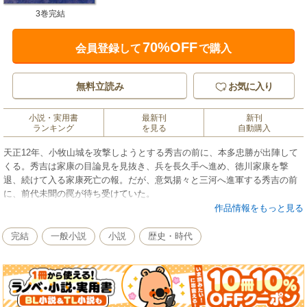
3巻完結
70%OFF
会員登録して
で購入
無料立読み
お気に入り
小説・実用書
最新刊
新刊
ランキング
を見る
自動購入
天正12年、小牧山城を攻撃しようとする秀吉の前に、本多忠勝が出陣して
くる。秀吉は家康の目論見を見抜き、兵を長久手へ進め、徳川家康を撃
退、続けて入る家康死亡の報。だが、意気揚々と三河へ進軍する秀吉の前
に、前代未聞の罠が待ち受けていた。
作品情報をもっと見る
完結
一般小説
小説
歴史・時代