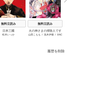
N
x
e
t
無料立読み
無料立読み
無料立読み
日本三國
火の神さまの掃除人です
ブチ切れ令嬢は報復を誓
隣
松木いっか
山田こもも
/
浅木伊都
/
SNC
はぐれメタボ
/
おおのいも
/
が、いつの間にか花嫁と
いました。
昌未
して溺愛されています
履歴を削除