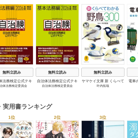
s
無料立読み
無料立読み
無料立読み
体法務検定公式テキ
自治体法務検定公式テキ
ヤマケイ文庫 新 くらべて
電車
治体法務検定委員会
自治体法務検定委員会
叶内拓哉
 政策法務編 ２０
スト 基本法務編 ２０
わかる野鳥300 1巻
６年度検定対応 1巻
２６年度検定対応 1巻
・実用書ランキング
1位
2位
3位