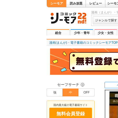
シーモア
読み放題
レビュー
シーモ
漫画（まんが）・
ジャンルで探す
総合
少年・青年
少女・女性
漫画(まんが)・電子書籍のコミックシーモアTOP
セーフサーチ
？
強
中
OFF
国内最大級の電子書籍サイト
無料会員登録