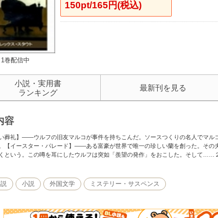
150pt/165円(税込)
1巻配信中
小説・実用書
最新刊を見る
ランキング
内容
い葬礼】――ウルフの旧友マルコが事件を持ちこんだ。ソースつくりの名人でマル
。【イースター・パレード】――ある富豪が世界で唯一の珍しい蘭を創った。その
くという。この噂を耳にしたウルフは突如「羨望の発作」をおこした。そして……
小説
小説
外国文学
ミステリー・サスペンス