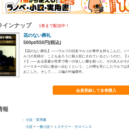
ラインナップ
1巻まで配信中！
花のない葬礼
500pt/550円(税込)
【花のない葬礼】――ウルフの旧友マルコが事件を持ちこんだ。ソ
ルコの良師が、こともあろうに殺人犯にされているというのだ。【
ド】――ある富豪が世界で唯一の珍しい蘭を創った。その夫人がそ
イースターの日に教会へ出むくという。この噂を耳にしたウルフは
おこした。そして……２編の中編傑作。
会員登録して全巻購入
情報
：
小説・実用書
小説
>
一般小説
>
ミステリー・サスペンス