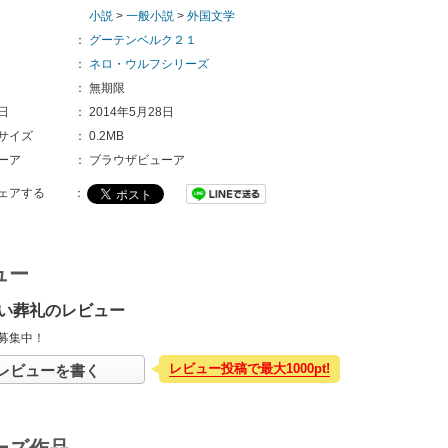
小説
>
一般小説
>
外国文学
：
グーテンベルク２１
：
ネロ・ウルフシリーズ
：
無期限
日
：
2014年5月28日
サイズ
：
0.2MB
ーア
：
ブラウザビューア
ェアする
：
ュー
い葬礼のレビュー
募集中！
レビュー投稿で最大1000pt!
レビューを書く