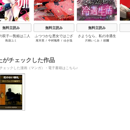
無料立読み
無料立読み
無料立読み
の双子―贄姫は二人
ふつつかな悪女ではござ
さようなら、私の冷遇生
島袋ユミ
尾羊英
/
中村颯希
/
ゆき哉
片桐いくみ
/
頼爾
王子に愛される―
いますが ～雛宮蝶鼠とり
活 ～パーティーで声をか
かえ伝～
けてきたのがヤバい男だ
った件
たがチェックした作品
チェックした漫画（マンガ）・電子書籍はこちら♪