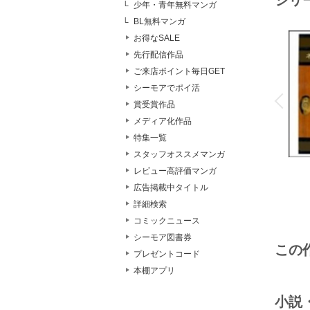
シリ
少年・青年無料マンガ
BL無料マンガ
お得なSALE
先行配信作品
ご来店ポイント毎日GET
o
シーモアでポイ活
v
P
r
e
i
u
賞受賞作品
メディア化作品
特集一覧
スタッフオススメマンガ
レビュー高評価マンガ
広告掲載中タイトル
詳細検索
コミックニュース
シーモア図書券
この
プレゼントコード
本棚アプリ
小説