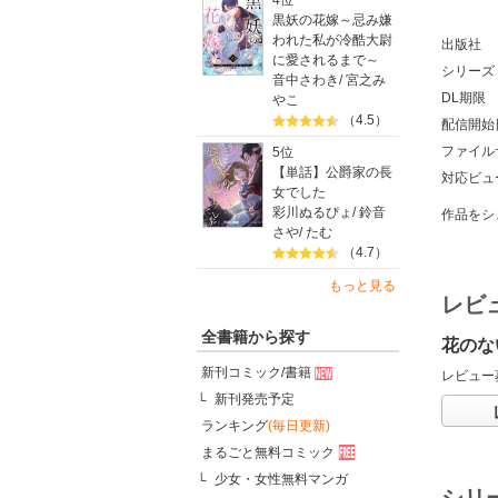
4位
黒妖の花嫁～忌み嫌
われた私が冷酷大尉
出版社
に愛されるまで～
シリーズ
音中さわき
/
宮之み
DL期限
やこ
（4.5）
配信開始
ファイル
5位
【単話】公爵家の長
対応ビュ
女でした
彩川ぬるぴょ
/
鈴音
作品をシ
さや
/
たむ
（4.7）
もっと見る
レビ
全書籍から探す
花のな
新刊コミック/書籍
レビュー
新刊発売予定
ランキング
(毎日更新)
まるごと無料コミック
少女・女性無料マンガ