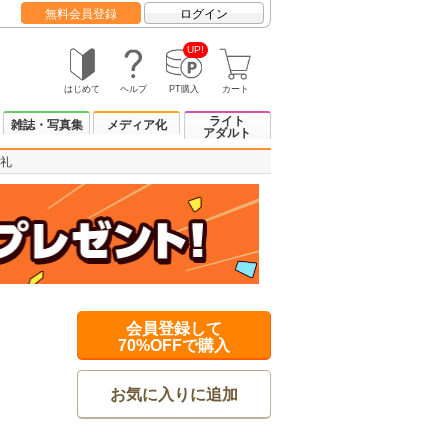
無料会員登録
ログイン
UP!
はじめて
ヘルプ
PT購入
カート
ライト
雑誌・写真集
メディア化
アダルト
礼
会員登録して
70%OFFで購入
お気に入りに追加