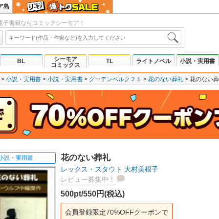
ア島
電子書籍ならコミックシーモア！
シーモア
BL
TL
ライトノベル
小説・実用書
コミックス
小説・実用書
小説・実用書
グーテンベルク２１
花のない葬礼
花のない葬
花のない葬礼
小説・実用書
レックス・スタウト
大村美根子
レビュー募集中！
500pt/550円(税込)
会員登録限定70%OFFクーポンで