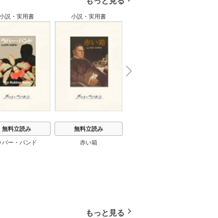
もっと見る
小説・実用書
小説・実用書
小説・実用書
N
x
e
t
無料立読み
無料立読み
無料立読み
ラバー・バンド
赤い箱
毒蛇
もっと見る