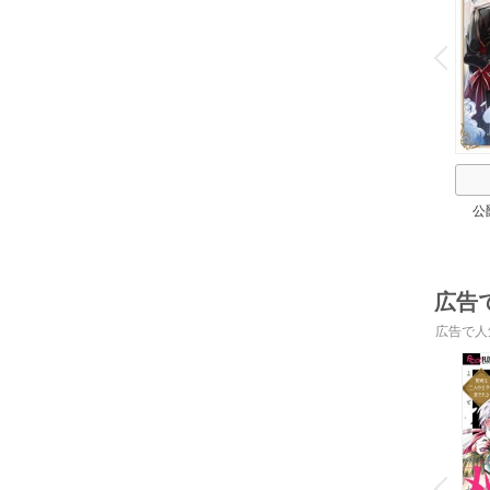
o
v
P
r
e
i
u
公
広告
広告で人
o
v
P
r
e
i
u