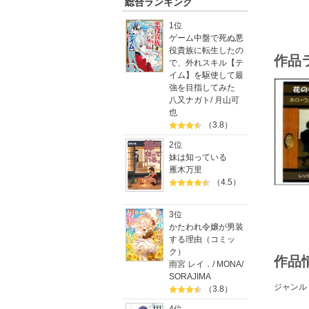
総合ランキング
1位
ゲーム中盤で死ぬ悪
役貴族に転生したの
作品
で、外れスキル【テ
イム】を駆使して最
強を目指してみた
八又ナガト
/
月山可
也
（3.8）
2位
妹は知っている
雁木万里
（4.5）
3位
かたわれ令嬢が男装
する理由（コミッ
ク）
作品
雨宮 レイ．
/
MONA
/
SORAJIMA
ジャンル
（3.8）