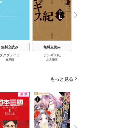
N
x
e
t
無料立読み
無料立読み
無料立読み
ダクダデイラ
チンギス紀
東京バンドワゴン
B-PR
餅屋蛾
北方謙三
小路幸也
Ｂ
ジャラ
ディ 
ブック
もっと見る
無料
無料