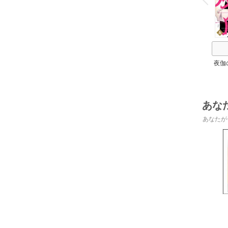
夜伽
の
あな
あなたが