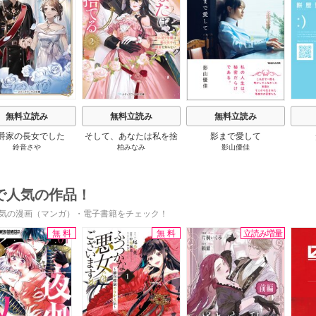
s
無料立読み
無料立読み
無料立読み
爵家の長女でした
そして、あなたは私を捨
影まで愛して
鈴音さや
柏みなみ
影山優佳
てる
で人気の作品！
気の漫画（マンガ）・電子書籍をチェック！
無料
無料
立読み増量
s