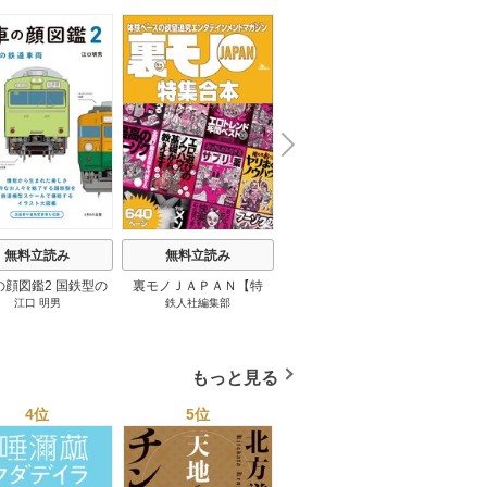
N
x
e
t
無料立読み
無料立読み
無料立読み
の顔図鑑2 国鉄型の
裏モノＪＡＰＡＮ【特
パナソニック コネクト
日本の
江口 明男
鉄人社編集部
上阪徹
鉄道車両 1巻
集】★超ボリューム版６
大企業をいかに変えるか
20
４０ページ★１２冊★全
1巻
国４７都道府県を代表す
る最高のフーゾク★エロ
もっと見る
トレンド年間ベスト★お
っさん５０人の体験から
4位
5位
6位
学ぶ★夢のようなエロい
楽園３０ 1巻