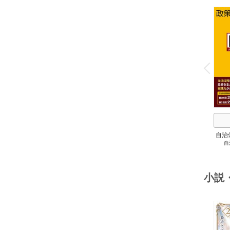
o
v
P
r
e
i
u
自治
自
スト
２
小説