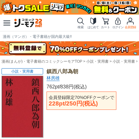
検索
はじめて
カート
ログイン
会員登録
漫画（マンガ）・電子書籍が国内最大級!!
漫画(まんが)・電子書籍のコミックシーモアTOP
小説・実用書
小説・実用書
鎮西八郎為朝
小説・実用書
林房雄
762pt/838円(税込)
会員登録限定70%OFFクーポンで
228pt/250円(税込)