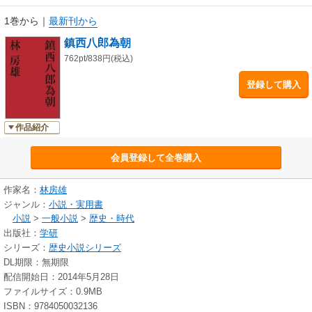
1巻から
｜
最新刊から
鎮西八郎為朝
762pt/838円(税込)
登録して購入
作品紹介
会員登録して全巻購入
作家名：
林房雄
ジャンル：
小説・実用書
小説
>
一般小説
>
歴史・時代
出版社：
学研
シリーズ：
歴史小説シリーズ
DL期限：無期限
配信開始日：2014年5月28日
ファイルサイズ：0.9MB
ISBN：9784050032136