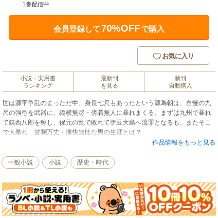
1巻配信中
70%OFF
会員登録して
で購入
お気に入り
小説・実用書
最新刊
新刊
ランキング
を見る
自動購入
世は源平争乱のまっただ中、身長七尺もあったという源為朝は、自慢の九
尺の強弓を武器に、縦横無尽・傍若無人に暴れまくる。まずは九州で暴れ
て鎮西八郎を称し、保元の乱で敗れて伊豆大島へ流罪となるも、またそこ
で大暴れ…波瀾万丈・痛快無比な男の生涯とは？
作品情報をもっと見る
一般小説
小説
歴史・時代