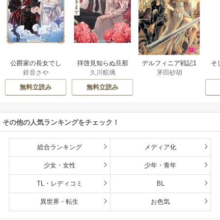
公爵家の長女でし
拝啓見知らぬ旦那
そ
デルフィニア戦記1
鈴音さや
久川航璃
茅田砂胡
た
様、離婚していた
だきます
無料立読み
無料立読み
その他の人気ランキングをチェック！
総合ランキング
メディア化
少女・女性
少年・青年
TL・レディコミ
BL
異世界・転生
お色気