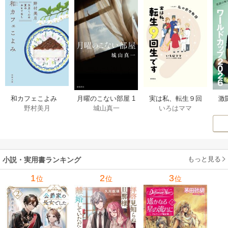
激
和カフェこよみ
月曜のこない部屋 1
実は私、転生９回
野村美月
城山真一
いろはママ
前
五月くんの夏のお
巻
生です マンガ
ー
もてなし 1巻
私の前世物語 1巻
もっと見る
小説・実用書ランキング
1
2
3
位
位
位