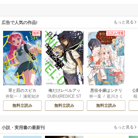
もっと見る
広告で人気の作品!
無料
立読み増量
俺だけレベルアッ
罪と罰のスピカ
悪役令嬢はシナリ
公
DUBU(REDICE ST
井龍一
/
瀬尾知汐
柊一葉
/
藍川さく
桜
プな件
オを知らない ～乙
は
UDIO)
/
Chugong
/
ら
女ゲームの世界で
無料立読み
無料立読み
無料立読み
h-goon
真実の恋を探しま
す！～
もっと見る
小説・実用書の最新刊