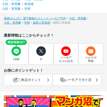
小説・実用書
>
林房雄
小説・実用書
>
学研
漫画(まんが)・電子書籍のコミックシーモアTOP
小説・実用書
小説・実用書
学研
鎮西八郎為朝
鎮西八郎為朝
最新情報はここからチェック！
限定特典GET
シーモア
メルマガ
LINE
X
ちゃんねる
登録
お得にポイントゲット！
ご来店ポイント
シーモアでポイ活