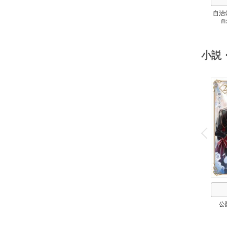
自治
自
スト
２
小説
o
v
P
r
e
i
u
公