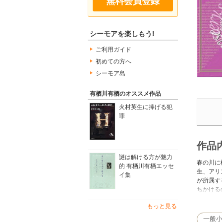
無料会員登録
シーモアを楽しもう!
ご利用ガイド
初めての方へ
シーモア島
有栖川有栖のオススメ作品
火村英生に捧げる犯
罪
作品
謎は解ける方が魅力
春の川に
的 有栖川有栖エッセ
生、アリ
イ集
が所属す
ちかける
マとする
もっと見る
一般