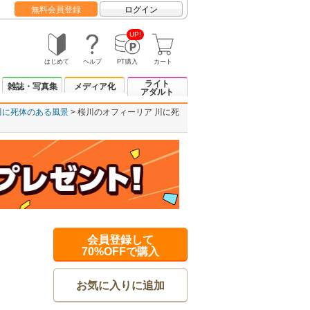
無料会員登録
ログイン
UP!
はじめて
ヘルプ
PT購入
カート
ライト
雑誌・写真集
メディア化
アダルト
川に死体のある風景
桜川のオフィーリア 川に死
会員登録して
70%OFFで購入
お気に入りに追加