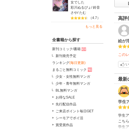
女でした
彩川ぬるぴょ
/
鈴音
さや
/
たむ
高評
（4.7）
もっと見る
全書籍から探す
絵が
新刊コミック/書籍
この
新刊発売予定
ランキング
(毎日更新)
い
まるごと無料コミック
少女・女性無料マンガ
最新
少年・青年無料マンガ
BL無料マンガ
お得なSALE
学生
先行配信作品
ご来店ポイント毎日GET
学生
シーモアでポイ活
こち
賞受賞作品
学生