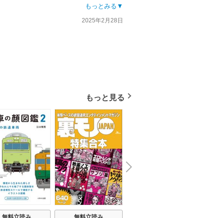
もっとみる▼
2025年2月28日
もっと見る
N
x
e
t
無料立読み
無料立読み
無料立読み