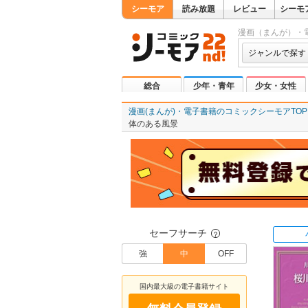
シーモア
読み放題
レビュー
シーモ
漫画（まんが）・
ジャンルで探す
総合
少年・青年
少女・女性
漫画(まんが)・電子書籍のコミックシーモアTOP
体のある風景
セーフサーチ
？
強
中
OFF
国内最大級の電子書籍サイト