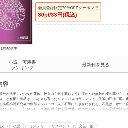
会員登録限定70%OFFクーポンで
30pt/33円(税込)
1巻配信中
小説・実用書
最新刊を見る
ランキング
内容
横たわる美しい少女の死体。彼女の亡骸を囲むように浮かんだ無数の桜の花びら。
スこと有栖川有栖は、ふと立ち寄ったキャンパスのラウンジで、先輩の江神二郎に
る推理小説研究会の創部メンバーの一人、石黒に引き合わされる。石黒は、かつて
のだったが…。江神シリーズ第四弾『女王国の城』につながる、ファン必読の読み切
読み切り連作小説の一篇です）
小説
小説
ミステリー・サスペンス
文芸一般