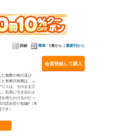
詳細
簡単
1巻から｜
最新刊から
会員登録して購入
んだ無数の桜の花び
こと有栖川有栖は、ふ
アリスは、そのまま江
人、石黒に引き合わさ
談を持ちかけるのだっ
の読み切り短編!!（本
篇です）