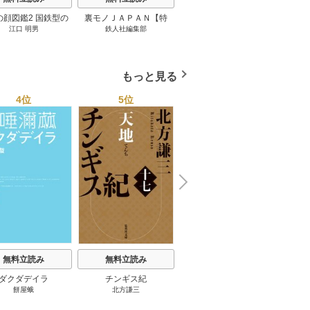
の顔図鑑2 国鉄型の
裏モノＪＡＰＡＮ【特
パナソニック コネクト
日本の
江口 明男
鉄人社編集部
上阪徹
鉄道車両 1巻
集】★超ボリューム版６
大企業をいかに変えるか
20
４０ページ★１２冊★全
1巻
国４７都道府県を代表す
る最高のフーゾク★エロ
もっと見る
トレンド年間ベスト★お
っさん５０人の体験から
4位
5位
6位
学ぶ★夢のようなエロい
楽園３０ 1巻
N
x
e
t
無料立読み
無料立読み
無料立読み
ダクダデイラ
チンギス紀
東京バンドワゴン
B-PR
餅屋蛾
北方謙三
小路幸也
Ｂ
ジャラ
ディ 