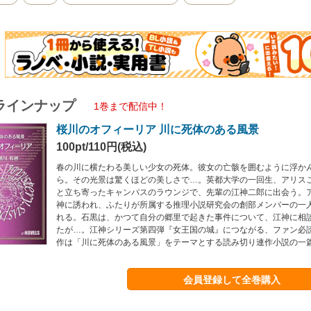
ラインナップ
1巻まで配信中！
桜川のオフィーリア 川に死体のある風景
100pt/110円(税込)
春の川に横たわる美しい少女の死体。彼女の亡骸を囲むように浮か
ら。その光景は驚くほどの美しさで…。英都大学の一回生、アリス
と立ち寄ったキャンパスのラウンジで、先輩の江神二郎に出会う。
神に誘われ、ふたりが所属する推理小説研究会の創部メンバーの一
れる。石黒は、かつて自分の郷里で起きた事件について、江神に相
たが…。江神シリーズ第四弾『女王国の城』につながる、ファン必読
作は「川に死体のある風景」をテーマとする読み切り連作小説の一
会員登録して全巻購入