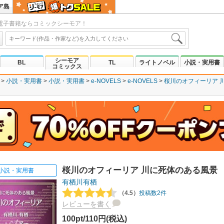
ア島
電子書籍ならコミックシーモア！
シーモア
BL
TL
ライトノベル
小説・実用書
コミックス
小説・実用書
小説・実用書
e-NOVELS
e-NOVELS
桜川のオフィーリア 
桜川のオフィーリア 川に死体のある風景
小説・実用書
有栖川有栖
（4.5）
投稿数2件
レビューを書く
100pt/110円(税込)