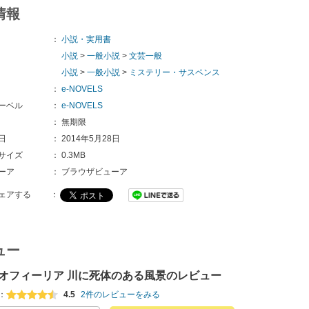
情報
：
小説・実用書
小説
>
一般小説
>
文芸一般
小説
>
一般小説
>
ミステリー・サスペンス
：
e-NOVELS
ーベル
：
e-NOVELS
：
無期限
日
：
2014年5月28日
サイズ
：
0.3MB
ーア
：
ブラウザビューア
ェアする
：
ュー
オフィーリア 川に死体のある風景のレビュー
：
4.5
2件のレビューをみる