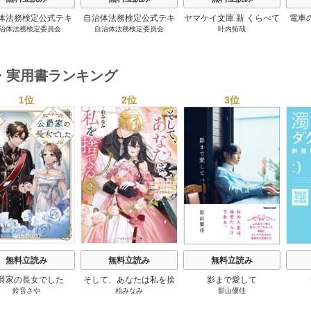
体法務検定公式テキ
自治体法務検定公式テキ
ヤマケイ文庫 新 くらべて
電車
治体法務検定委員会
自治体法務検定委員会
叶内拓哉
 政策法務編 ２０
スト 基本法務編 ２０
わかる野鳥300 1巻
６年度検定対応 1巻
２６年度検定対応 1巻
・実用書ランキング
1位
2位
3位
s
無料立読み
無料立読み
無料立読み
爵家の長女でした
そして、あなたは私を捨
影まで愛して
鈴音さや
柏みなみ
影山優佳
てる