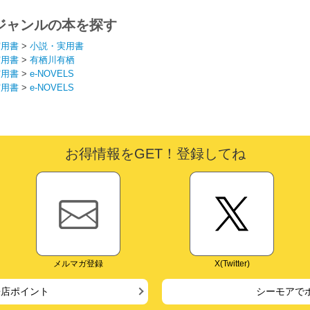
ジャンルの本を探す
実用書
>
小説・実用書
実用書
>
有栖川有栖
実用書
>
e-NOVELS
実用書
>
e-NOVELS
お得情報をGET！登録してね
メルマガ登録
X(Twitter)
来店ポイント
シーモアで