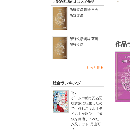
e-NOVELSのオススメ作品
飯野文彦劇場 再会
飯野文彦
飯野文彦劇場 茶碗
作品
飯野文彦
もっと見る
総合ランキング
1位
ゲーム中盤で死ぬ悪
役貴族に転生したの
で、外れスキル【テ
イム】を駆使して最
強を目指してみた
八又ナガト
/
月山可
也