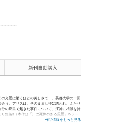
新刊自動購入
その光景は驚くほどの美しさで…。英都大学の一回
出会う。アリスは、そのまま江神に誘われ、ふたり
自分の郷里で起きた事件について、江神に相談を持
り短編!!（本作は「川に死体のある風景」をテー
作品情報をもっと見る