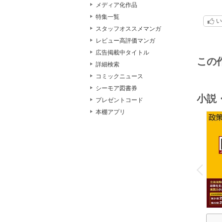
メディア化作品
みん
特集一覧
い
スタッフオススメマンガ
レビュー高評価マンガ
広告掲載中タイトル
この
詳細検索
コミックニュース
シーモア図書券
小説
プレゼントコード
本棚アプリ
o
v
P
r
e
i
u