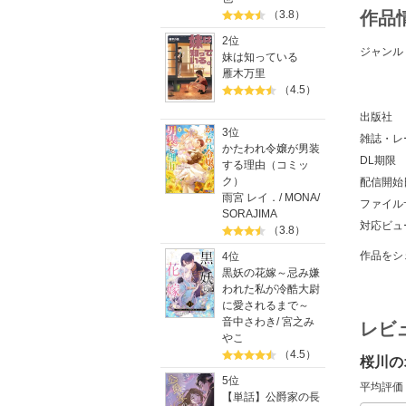
作品
（3.8）
2位
ジャンル
妹は知っている
雁木万里
（4.5）
出版社
3位
雑誌・レ
かたわれ令嬢が男装
DL期限
する理由（コミッ
ク）
配信開始
雨宮 レイ．
/
MONA
/
ファイル
SORAJIMA
対応ビュ
（3.8）
作品をシ
4位
黒妖の花嫁～忌み嫌
われた私が冷酷大尉
に愛されるまで～
音中さわき
/
宮之み
レビ
やこ
（4.5）
桜川の
5位
平均評価
【単話】公爵家の長