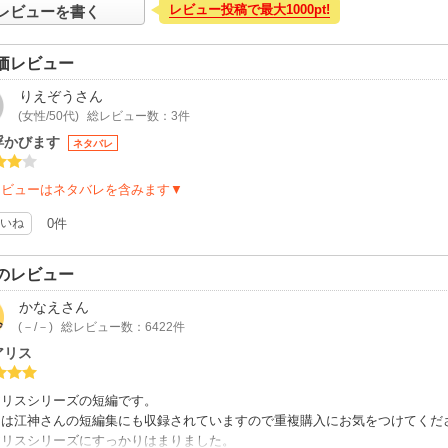
レビュー投稿で最大1000pt!
レビューを書く
価レビュー
りえぞう
さん
(女性/50代)
総レビュー数：3件
浮かびます
ネタバレ
レビューはネタバレを含みます▼
いね
0件
のレビュー
かなえ
さん
(－/－)
総レビュー数：6422件
アリス
アリスシリーズの短編です。
らは江神さんの短編集にも収録されていますので重複購入にお気をつけてくだ
アリスシリーズにすっかりはまりました。