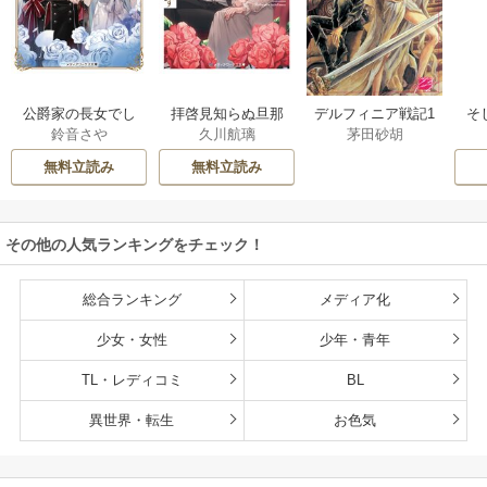
公爵家の長女でし
拝啓見知らぬ旦那
そ
デルフィニア戦記1
鈴音さや
久川航璃
茅田砂胡
た
様、離婚していた
だきます
無料立読み
無料立読み
その他の人気ランキングをチェック！
総合ランキング
メディア化
少女・女性
少年・青年
TL・レディコミ
BL
異世界・転生
お色気