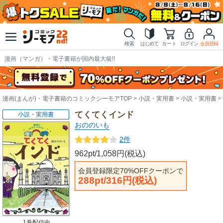
検索
はじめて
カート
ログイン
会員登録
漫画（マンガ）・電子書籍が国内最大級!!
漫画(まんが)・電子書籍のコミックシーモアTOP
小説・実用書
小説・実用書
てくてくインド
小説・実用書
おののいも
2件
962pt/1,058円(税込)
会員登録限定70%OFFクーポンで
288pt/316円(税込)
1巻配信中