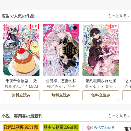
もっと見る
広告で人気の作品!
無料
無料
千夜千食物語 ～敗
公爵様、悪妻の私
婚約破棄された崖
と
枝豆ずんだ
/
MAM
桜乃みか
/
琴子
高岡ゆう
/
参谷し
赤
国の姫ですが氷の
はもう放っておい
っぷち令嬢は、帝
AKOTO
/
鴉羽凛燈
のぶ
/
雲屋ゆきお
皇子殿下がどうも
てください
国の皇弟殿下と結
無料立読み
無料立読み
無料立読み
溺愛してくれてい
ばれる
ます～
もっと見る
小説・実用書の最新刊