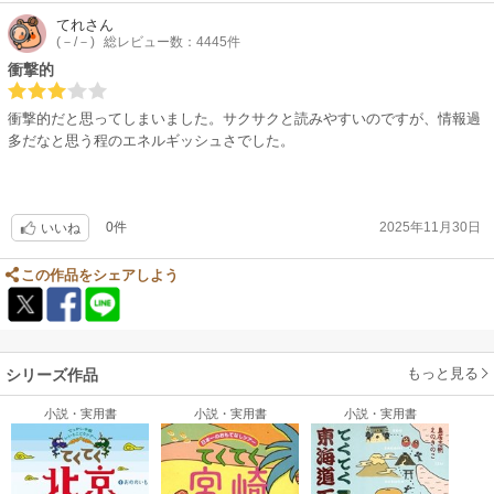
てれ
さん
(－/－)
総レビュー数：4445件
衝撃的
衝撃的だと思ってしまいました。サクサクと読みやすいのですが、情報過
多だなと思う程のエネルギッシュさでした。
0件
2025年11月30日
いいね
この作品をシェアしよう
もっと見る
シリーズ作品
小説・実用書
小説・実用書
小説・実用書