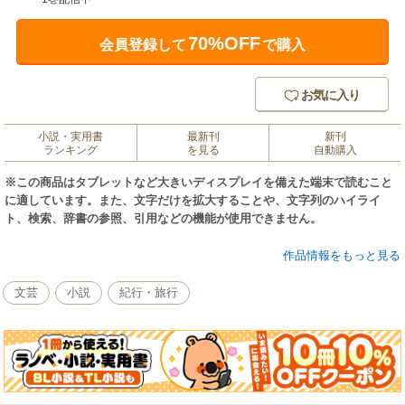
70%OFF
会員登録して
で購入
お気に入り
小説・実用書
最新刊
新刊
ランキング
を見る
自動購入
※この商品はタブレットなど大きいディスプレイを備えた端末で読むこと
に適しています。また、文字だけを拡大することや、文字列のハイライ
ト、検索、辞書の参照、引用などの機能が使用できません。
三十路独身女、涙の開運ツアー。神々の地・インドで彼女に幸せはやって
作品情報をもっと見る
くるのか？ ガイドブックには載っていない旅のヒントがここにある！
もちろんグルメ＆ショッピングなど役立つ情報ももりだくさん!! 幸せにな
文芸
小説
紀行・旅行
れるスピリチュアルスポット案内付き♪