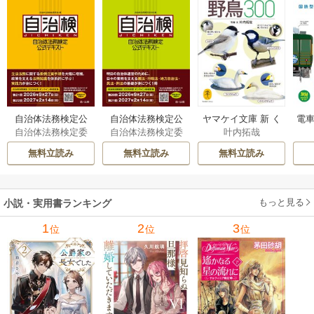
自治体法務検定公
自治体法務検定公
ヤマケイ文庫 新 く
電車
自治体法務検定委
自治体法務検定委
叶内拓哉
式テキスト 政策
式テキスト 基本
らべてわかる野鳥3
型
員会
員会
法務編 ２０２６
法務編 ２０２６
00 1巻
無料立読み
無料立読み
無料立読み
年度検定対応 1巻
年度検定対応 1巻
もっと見る
小説・実用書ランキング
1
2
3
位
位
位