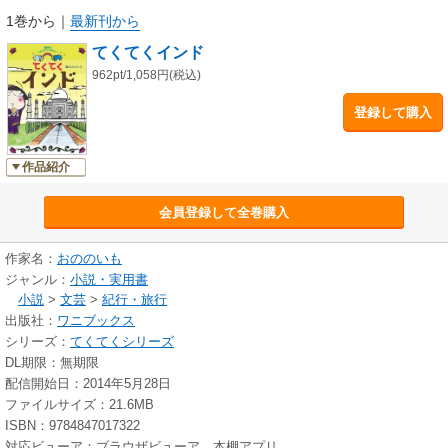
1巻から
｜
最新刊から
てくてくインド
962pt/1,058円(税込)
登録して購入
作品紹介
会員登録して全巻購入
作家名：
おののいも
ジャンル：
小説・実用書
小説
>
文芸
>
紀行・旅行
出版社：
ワニブックス
シリーズ：
てくてくシリーズ
DL期限：無期限
配信開始日：2014年5月28日
ファイルサイズ：21.6MB
ISBN：9784847017322
対応ビューア：ブラウザビューア、本棚アプリ