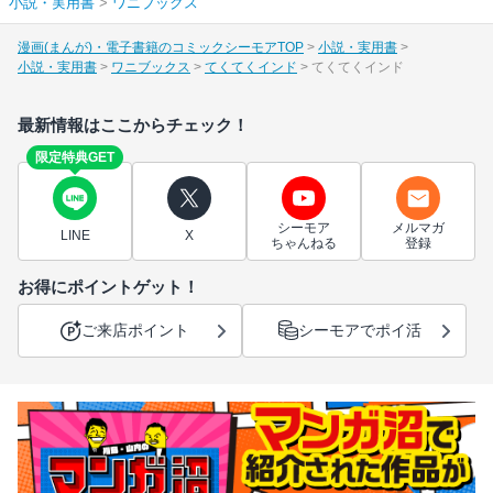
小説・実用書
>
ワニブックス
漫画(まんが)・電子書籍のコミックシーモアTOP
小説・実用書
小説・実用書
ワニブックス
てくてくインド
てくてくインド
最新情報はここからチェック！
限定特典GET
シーモア
メルマガ
LINE
X
ちゃんねる
登録
お得にポイントゲット！
ご来店ポイント
シーモアでポイ活