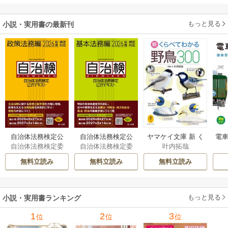
もっと見る
小説・実用書の最新刊
自治体法務検定公
自治体法務検定公
ヤマケイ文庫 新 く
電車
自治体法務検定委
自治体法務検定委
叶内拓哉
式テキスト 政策
式テキスト 基本
らべてわかる野鳥3
型
員会
員会
法務編 ２０２６
法務編 ２０２６
00 1巻
無料立読み
無料立読み
無料立読み
年度検定対応 1巻
年度検定対応 1巻
もっと見る
小説・実用書ランキング
1
2
3
位
位
位