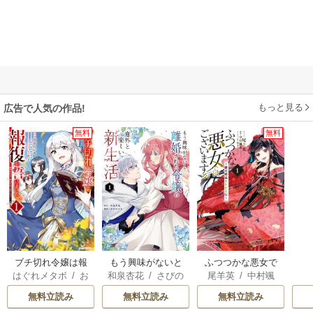
もっと見る
広告で人気の作品!
無料
無料
ブチ切れ令嬢は報
もう興味がないと
ふつつかな悪女で
はぐれメタボ
/
お
和泉杏花
/
さびの
尾羊英
/
中村颯
復を誓いました。
離婚された令嬢の
はございますが ～
おのいも
/
昌未
ぶち
希
/
ゆき哉
意外と楽しい新生
雛宮蝶鼠とりかえ
無料立読み
無料立読み
無料立読み
活
伝～