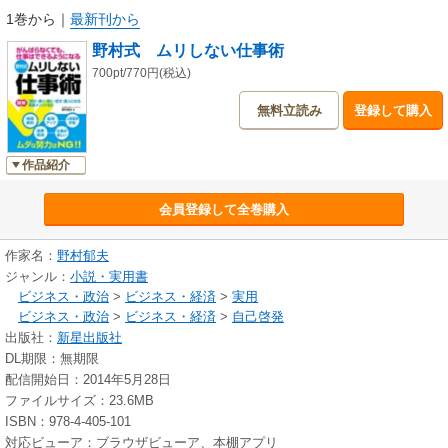
1巻から
｜
最新刊から
野村式 ムリしない仕事術
700pt/770円(税込)
無料立読み
登録して購入
作品紹介
会員登録して全巻購入
作家名：
野村郁夫
ジャンル：
小説・実用書
ビジネス・政治
>
ビジネス・経済
>
実用
ビジネス・政治
>
ビジネス・経済
>
自己啓発
出版社：
新星出版社
DL期限：無期限
配信開始日：2014年5月28日
ファイルサイズ：23.6MB
ISBN：978-4-405-101
対応ビューア：ブラウザビューア、本棚アプリ