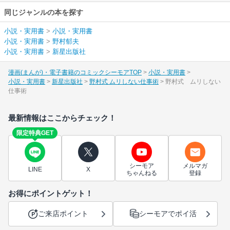
同じジャンルの本を探す
小説・実用書
>
小説・実用書
小説・実用書
>
野村郁夫
小説・実用書
>
新星出版社
漫画(まんが)・電子書籍のコミックシーモアTOP
小説・実用書
小説・実用書
新星出版社
野村式 ムリしない仕事術
野村式 ムリしない
仕事術
最新情報はここからチェック！
限定特典GET
シーモア
メルマガ
LINE
X
ちゃんねる
登録
お得にポイントゲット！
ご来店ポイント
シーモアでポイ活