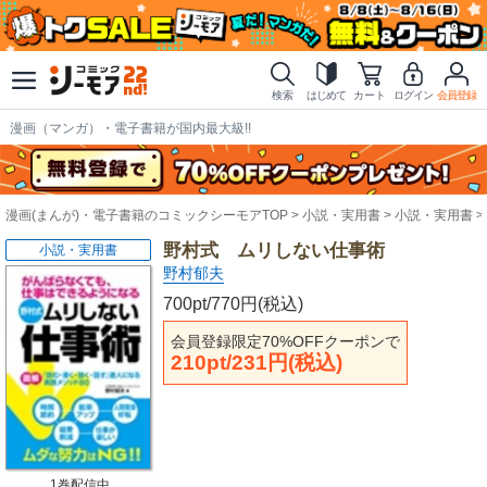
検索
はじめて
カート
ログイン
会員登録
漫画（マンガ）・電子書籍が国内最大級!!
漫画(まんが)・電子書籍のコミックシーモアTOP
小説・実用書
小説・実用書
野村式 ムリしない仕事術
小説・実用書
野村郁夫
700pt/770円(税込)
会員登録限定70%OFFクーポンで
210pt/231円(税込)
1巻配信中