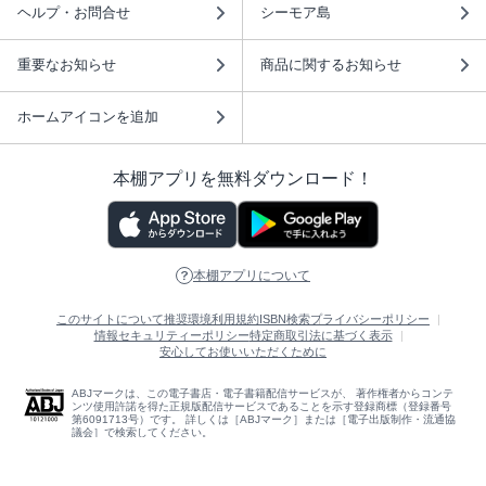
ヘルプ・お問合せ
シーモア島
重要なお知らせ
商品に関するお知らせ
ホームアイコンを追加
本棚アプリを無料ダウンロード！
本棚アプリについて
このサイトについて
推奨環境
利用規約
ISBN検索
プライバシーポリシー
情報セキュリティーポリシー
特定商取引法に基づく表示
安心してお使いいただくために
ABJマークは、この電子書店・電子書籍配信サービスが、 著作権者からコンテ
ンツ使用許諾を得た正規版配信サービスであることを示す登録商標（登録番号
第6091713号）です。 詳しくは［ABJマーク］または［電子出版制作・流通協
議会］で検索してください。
(C)NTTソルマーレ