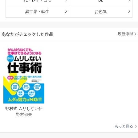
TL・レディコミ
BL
異世界・転生
お色気
履歴削除
あなたがチェックした作品
野村式 ムリしない仕
野村郁夫
事術
もっと見る