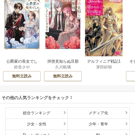
公爵家の長女でし
拝啓見知らぬ旦那
そ
デルフィニア戦記1
鈴音さや
久川航璃
茅田砂胡
た
様、離婚していた
だきます
無料立読み
無料立読み
その他の人気ランキングをチェック！
総合ランキング
メディア化
少女・女性
少年・青年