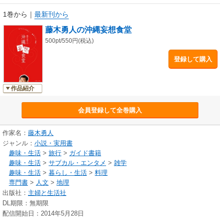
ル）／トンデモ食材（ヤギ・ヘビ・セミ）／ＥＭ（来るか、ＥＭ旋風）
と、ここまで読んだあなたはもう藤木ワールドにハマっているはず？ 写
1巻から
｜
最新刊から
真・中川真理子。主婦と生活社刊。固定レイアウト版。
藤木勇人の沖縄妄想食堂
500pt/550円(税込)
登録して購入
作品紹介
会員登録して全巻購入
作家名：
藤木勇人
ジャンル：
小説・実用書
趣味・生活
>
旅行
>
ガイド書籍
趣味・生活
>
サブカル・エンタメ
>
雑学
趣味・生活
>
暮らし・生活
>
料理
専門書
>
人文
>
地理
出版社：
主婦と生活社
DL期限：無期限
配信開始日：2014年5月28日