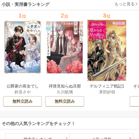
もっと見る
小説・実用書ランキング
1
2
3
位
位
位
公爵家の長女でし
拝啓見知らぬ旦那
そ
デルフィニア戦記1
鈴音さや
久川航璃
茅田砂胡
た
様、離婚していた
だきます
無料立読み
無料立読み
その他の人気ランキングをチェック！