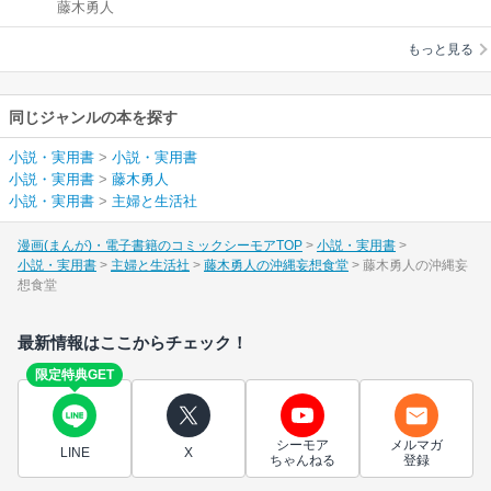
藤木勇人
食堂
もっと見る
同じジャンルの本を探す
小説・実用書
>
小説・実用書
小説・実用書
>
藤木勇人
小説・実用書
>
主婦と生活社
漫画(まんが)・電子書籍のコミックシーモアTOP
小説・実用書
小説・実用書
主婦と生活社
藤木勇人の沖縄妄想食堂
藤木勇人の沖縄妄
想食堂
最新情報はここからチェック！
限定特典GET
シーモア
メルマガ
LINE
X
ちゃんねる
登録