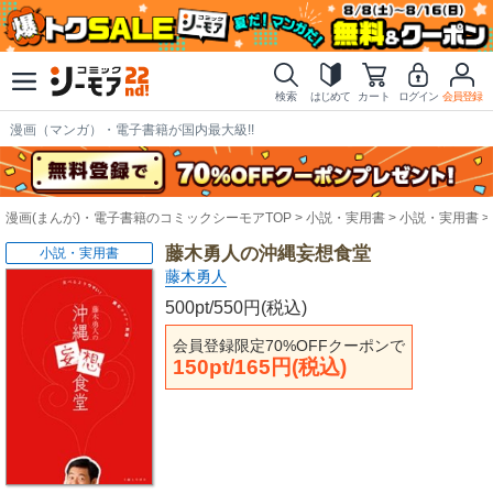
検索
はじめて
カート
ログイン
会員登録
漫画（マンガ）・電子書籍が国内最大級!!
漫画(まんが)・電子書籍のコミックシーモアTOP
小説・実用書
小説・実用書
藤木勇人の沖縄妄想食堂
小説・実用書
藤木勇人
500pt/550円(税込)
会員登録限定70%OFFクーポンで
150pt/165円(税込)