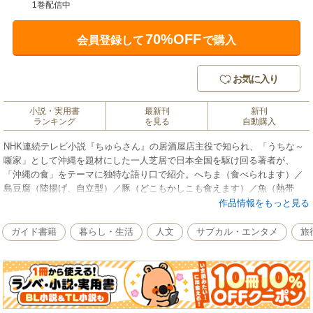
1巻配信中
70%OFF
会員登録して
で購入
お気に入り
小説・実用書
最新刊
新刊
ランキング
を見る
自動購入
NHK連続テレビ小説『ちゅらさん』の居酒屋店主役で知られ、「うちな～
噺家」として沖縄を題材にした一人芝居で日本全国を駆け回る著者が、
「沖縄の食」をテーマに独特な語り口で紹介。へちま（食べられます）／
島豆腐（陸揚げ、自立型）／豚（どこもかしこも食えます）／魚（熱帯
魚）／海藻（フルコースＯＫ）／てんぷら（袋入り）／スバ（そば粉
作品情報をもっと見る
０％）／ジューシー（かたいのと、やわらかいの）＆ソーミン（具なし）
／野菜（ほぼ薬草、ときどき雑草）／パパヤー（せん切り）／ゴーヤー
ガイド書籍
暮らし・生活
人文
サブカル・エンタメ
旅
（初代スター）／ターウム（煮田芋）／島らっきょう（オバァの昔肌）／
島にんじん（元祖ダハズ）／ハンダマー（横綱級）／さとうきび（赤丸急
上昇）／ポーク（反ヌチグスイの魅惑）／サーターアンダギー（大統領陥
落）／泡盛・オリオン（妄想憲法）／ユンタク市場（マチグヮーはウムサ
ンドー）／食堂（食堂もウカサッサー）／看板（弁当・総菜・オードブ