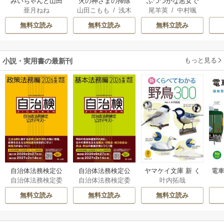
みいちゃんと山田
火の神さまの掃除
ふつつかな悪女で
亜月ねね
山田こもも
/
浅木
尾羊英
/
中村颯
さん
人ですが、いつの
はございますが ～
伊都
/
SNC
希
/
ゆき哉
間にか花嫁として
雛宮蝶鼠とりかえ
無料立読み
無料立読み
無料立読み
溺愛されています
伝～
もっと見る
小説・実用書の最新刊
自治体法務検定公
自治体法務検定公
ヤマケイ文庫 新 く
電車
自治体法務検定委
自治体法務検定委
叶内拓哉
式テキスト 政策
式テキスト 基本
らべてわかる野鳥3
型
員会
員会
法務編 ２０２６
法務編 ２０２６
00 1巻
無料立読み
無料立読み
無料立読み
年度検定対応 1巻
年度検定対応 1巻