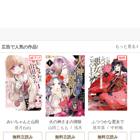
もっと見る
広告で人気の作品!
値下げ
無料
みいちゃんと山田
火の神さまの掃除
ふつつかな悪女で
亜月ねね
山田こもも
/
浅木
尾羊英
/
中村颯
さん
人ですが、いつの
はございますが ～
伊都
/
SNC
希
/
ゆき哉
間にか花嫁として
雛宮蝶鼠とりかえ
無料立読み
無料立読み
無料立読み