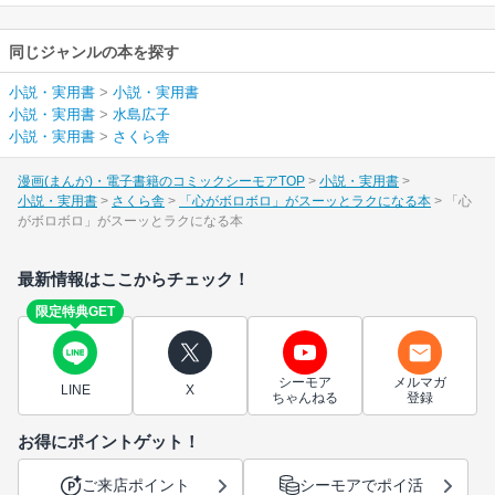
同じジャンルの本を探す
小説・実用書
>
小説・実用書
小説・実用書
>
水島広子
小説・実用書
>
さくら舎
漫画(まんが)・電子書籍のコミックシーモアTOP
小説・実用書
小説・実用書
さくら舎
「心がボロボロ」がスーッとラクになる本
「心
がボロボロ」がスーッとラクになる本
最新情報はここからチェック！
限定特典GET
シーモア
メルマガ
LINE
X
ちゃんねる
登録
お得にポイントゲット！
ご来店ポイント
シーモアでポイ活