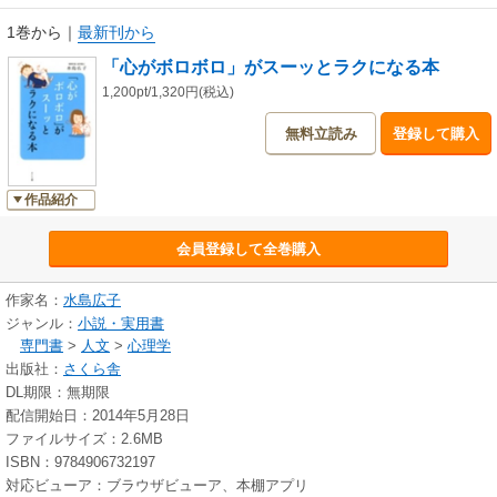
1巻から
｜
最新刊から
「心がボロボロ」がスーッとラクになる本
1,200pt/1,320円(税込)
無料立読み
登録して購入
作品紹介
会員登録して全巻購入
作家名：
水島広子
ジャンル：
小説・実用書
専門書
>
人文
>
心理学
出版社：
さくら舎
DL期限：無期限
配信開始日：2014年5月28日
ファイルサイズ：2.6MB
ISBN：9784906732197
対応ビューア：ブラウザビューア、本棚アプリ