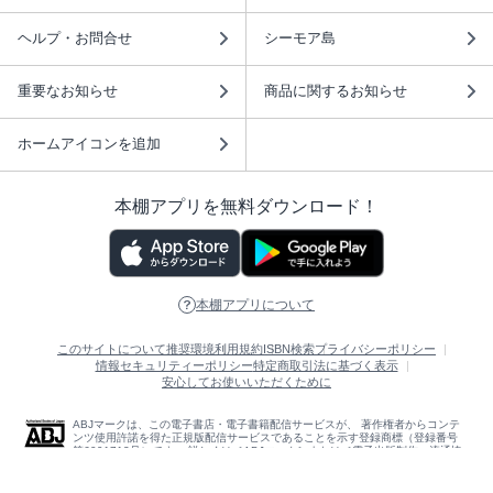
ヘルプ・お問合せ
シーモア島
重要なお知らせ
商品に関するお知らせ
ホームアイコンを追加
本棚アプリを無料ダウンロード！
本棚アプリについて
このサイトについて
推奨環境
利用規約
ISBN検索
プライバシーポリシー
情報セキュリティーポリシー
特定商取引法に基づく表示
安心してお使いいただくために
ABJマークは、この電子書店・電子書籍配信サービスが、 著作権者からコンテ
ンツ使用許諾を得た正規版配信サービスであることを示す登録商標（登録番号
第6091713号）です。 詳しくは［ABJマーク］または［電子出版制作・流通協
議会］で検索してください。