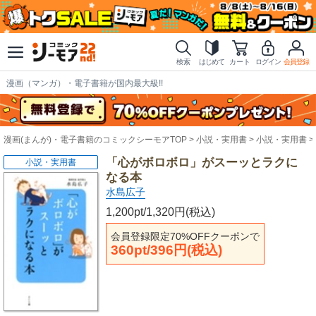
検索
はじめて
カート
ログイン
会員登録
漫画（マンガ）・電子書籍が国内最大級!!
漫画(まんが)・電子書籍のコミックシーモアTOP
小説・実用書
小説・実用書
「心がボロボロ」がスーッとラクに
小説・実用書
なる本
水島広子
1,200pt/1,320円(税込)
会員登録限定70%OFFクーポンで
360pt/396円(税込)