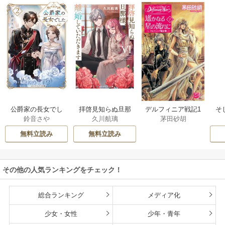
公爵家の長女でし
拝啓見知らぬ旦那
そ
デルフィニア戦記1
鈴音さや
久川航璃
茅田砂胡
た
様、離婚していた
だきます
無料立読み
無料立読み
その他の人気ランキングをチェック！
総合ランキング
メディア化
少女・女性
少年・青年