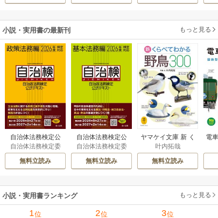
溺愛されています
伝～
もっと見る
小説・実用書の最新刊
自治体法務検定公
自治体法務検定公
ヤマケイ文庫 新 く
電車
自治体法務検定委
自治体法務検定委
叶内拓哉
式テキスト 政策
式テキスト 基本
らべてわかる野鳥3
型
員会
員会
法務編 ２０２６
法務編 ２０２６
00 1巻
無料立読み
無料立読み
無料立読み
年度検定対応 1巻
年度検定対応 1巻
もっと見る
小説・実用書ランキング
1
2
3
位
位
位