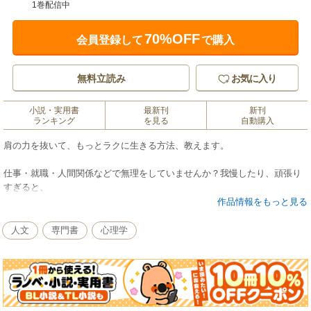
1巻配信中
70%OFF
会員登録して
で購入
無料立読み
お気に入り
小説・実用書
最新刊
新刊
ランキング
を見る
自動購入
肩の力を抜いて、もっとラクに生きる方法、教えます。
仕事・就職・人間関係などで無理をしていませんか？我慢したり、頑張り
すぎると、
心はどんどん苦しくなって、すり減ってしまいます。「心がボロボロ」と
作品情報をもっと見る
感じるときに
必要なのは、これまでの自分を認め、自分にとって最も自然な形の生き方
人文
専門書
心理学
に変えていくこと。
難しい人間関係の対処法など、対人関係療法の第一人者がアドバイスしま
す。