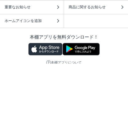
重要なお知らせ
商品に関するお知らせ
ホームアイコンを追加
本棚アプリを無料ダウンロード！
本棚アプリについて
このサイトについて
推奨環境
利用規約
ISBN検索
プライバシーポリシー
情報セキュリティーポリシー
特定商取引法に基づく表示
安心してお使いいただくために
ABJマークは、この電子書店・電子書籍配信サービスが、 著作権者からコンテ
ンツ使用許諾を得た正規版配信サービスであることを示す登録商標（登録番号
第6091713号）です。 詳しくは［ABJマーク］または［電子出版制作・流通協
議会］で検索してください。
(C)NTTソルマーレ