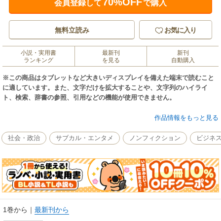
70%OFF
会員登録して
で購入
無料立読み
お気に入り
小説・実用書
最新刊
新刊
ランキング
を見る
自動購入
※この商品はタブレットなど大きいディスプレイを備えた端末で読むこと
に適しています。また、文字だけを拡大することや、文字列のハイライ
ト、検索、辞書の参照、引用などの機能が使用できません。
マンザイブーム以降のテレビ的笑いの変遷をたどり、条件反射のように笑
作品情報をもっと見る
いを発しながらも、同時に冷静に評価するという両面性をもったボケとツ
ッコミの応酬状況を考察し、独白であると同時に会話でもある擬似的なコ
社会・政治
サブカル・エンタメ
ノンフィクション
ビジネ
ミュニケーションが成立する社会性をさぐる。
1巻から
｜
最新刊から