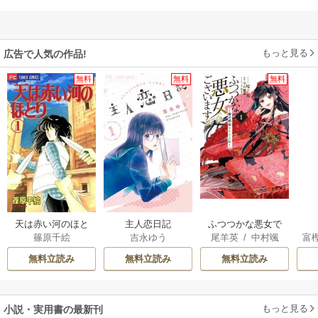
もっと見る
広告で人気の作品!
無料
無料
無料
天は赤い河のほと
主人恋日記
ふつつかな悪女で
篠原千絵
吉永ゆう
尾羊英
/
中村颯
富
り
はございますが ～
希
/
ゆき哉
雛宮蝶鼠とりかえ
無料立読み
無料立読み
無料立読み
伝～
もっと見る
小説・実用書の最新刊