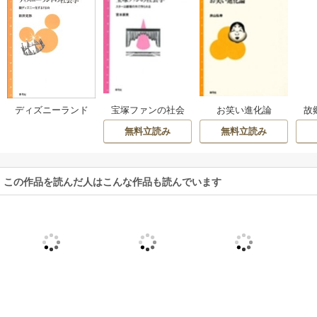
宝塚ファンの社会
お笑い進化論
ディズニーランド
故
学 スターは劇場の
の社会学
無料立読み
無料立読み
外で作られる
この作品を読んだ人はこんな作品も読んでいます