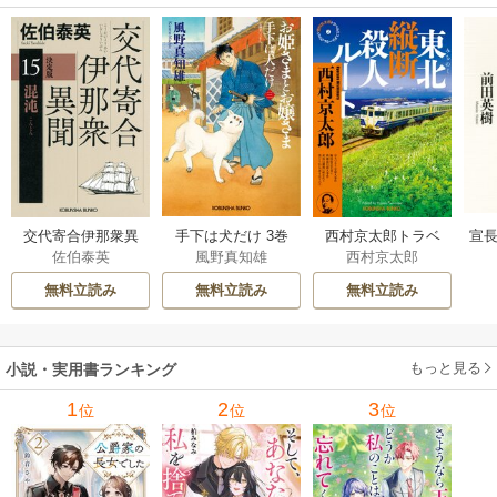
交代寄合伊那衆異
手下は犬だけ 3巻
西村京太郎トラベ
宣長
佐伯泰英
風野真知雄
西村京太郎
聞 15巻
ルミステリー・セ
レクション 2巻
無料立読み
無料立読み
無料立読み
もっと見る
小説・実用書ランキング
1
2
3
位
位
位