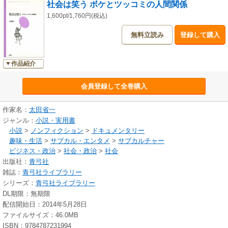
社会は笑う ボケとツッコミの人間関係
1,600pt/1,760円(税込)
無料立読み
登録して購入
作品紹介
会員登録して全巻購入
作家名：
太田省一
ジャンル：
小説・実用書
小説
>
ノンフィクション
>
ドキュメンタリー
趣味・生活
>
サブカル・エンタメ
>
サブカルチャー
ビジネス・政治
>
社会・政治
>
社会
出版社：
青弓社
雑誌：
青弓社ライブラリー
シリーズ：
青弓社ライブラリー
DL期限：無期限
配信開始日：2014年5月28日
ファイルサイズ：46.0MB
ISBN：9784787231994