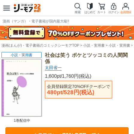
検索
はじめて
カート
ログイン
会員登録
漫画（マンガ）・電子書籍が国内最大級!!
漫画(まんが)・電子書籍のコミックシーモアTOP
小説・実用書
小説・実用書
社会は笑う ボケとツッコミの人間関
小説・実用書
係
太田省一
1,600pt/1,760円(税込)
会員登録限定70%OFFクーポンで
480pt/528円(税込)
1巻配信中