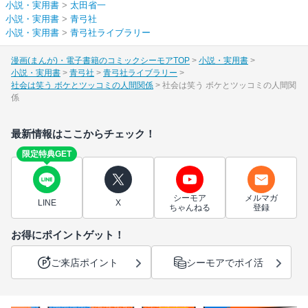
小説・実用書
>
太田省一
小説・実用書
>
青弓社
小説・実用書
>
青弓社ライブラリー
漫画(まんが)・電子書籍のコミックシーモアTOP
小説・実用書
小説・実用書
青弓社
青弓社ライブラリー
社会は笑う ボケとツッコミの人間関係
社会は笑う ボケとツッコミの人間関
係
最新情報はここからチェック！
限定特典GET
シーモア
メルマガ
LINE
X
ちゃんねる
登録
お得にポイントゲット！
ご来店ポイント
シーモアでポイ活