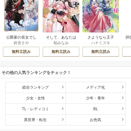
公爵家の長女でし
そして、あなたは
さようなら王子
拝
鈴音さや
柏みなみ
ハナミズキ
た
私を捨てる
様、どうか私のこ
様
とは忘れてくださ
無料立読み
無料立読み
無料立読み
い
その他の人気ランキングをチェック！
総合ランキング
メディア化
少女・女性
少年・青年
TL・レディコミ
BL
異世界・転生
お色気