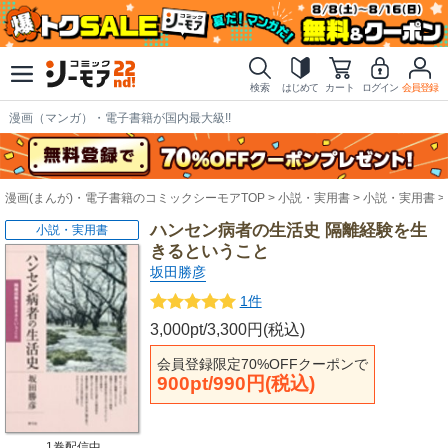
検索
はじめて
カート
ログイン
会員登録
漫画（マンガ）・電子書籍が国内最大級!!
漫画(まんが)・電子書籍のコミックシーモアTOP
小説・実用書
小説・実用書
ハンセン病者の生活史 隔離経験を生
小説・実用書
きるということ
坂田勝彦
1件
3,000pt/3,300円(税込)
会員登録限定70%OFFクーポンで
900pt/990円(税込)
1巻配信中