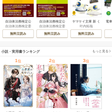
自治体法務検定公
自治体法務検定公
ヤマケイ文庫 新 く
電車
自治体法務検定委
自治体法務検定委
叶内拓哉
式テキスト 政策
式テキスト 基本
らべてわかる野鳥3
型
員会
員会
法務編 ２０２６
法務編 ２０２６
00 1巻
無料立読み
無料立読み
無料立読み
年度検定対応 1巻
年度検定対応 1巻
もっと見る
小説・実用書ランキング
1
2
3
位
位
位