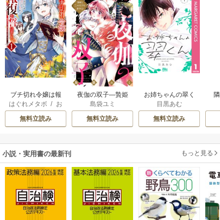
ブチ切れ令嬢は報
夜伽の双子―贄姫
お姉ちゃんの翠く
はぐれメタボ
/
お
島袋ユミ
目黒あむ
復を誓いました。
は二人の王子に愛
ん
おのいも
/
昌未
される―
無料立読み
無料立読み
無料立読み
もっと見る
小説・実用書の最新刊