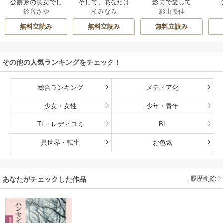
公爵家の長女でし
そして、あなたは
影まで愛して
鈴音さや
柏みなみ
影山優佳
た
私を捨てる
無料立読み
無料立読み
無料立読み
その他の人気ランキングをチェック！
総合ランキング
メディア化
少女・女性
少年・青年
TL・レディコミ
BL
異世界・転生
お色気
履歴削除
あなたがチェックした作品