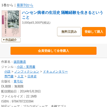
1巻から
｜
最新刊から
ハンセン病者の生活史 隔離経験を生きるという
こと
3,000pt/3,300円(税込)
無料立読み
登録して購入
作品紹介
会員登録して全巻購入
作家名：
坂田勝彦
ジャンル：
小説・実用書
小説
>
ノンフィクション
>
ドキュメンタリー
専門書
>
人文
>
日本史
出版社：
青弓社
DL期限：無期限
配信開始日：2014年5月28日
ファイルサイズ：22.1MB
ISBN：9784787233394
対応ビューア：ブラウザビューア、本棚アプリ