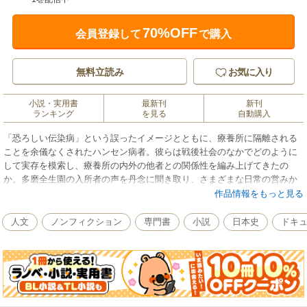
70%OFF
会員登録して
で購入
無料立読み
お気に入り
小説・実用書
最新刊
新刊
ランキング
を見る
自動購入
「恐ろしい伝染病」という誤ったイメージとともに、療養所に隔離される
ことを余儀なくされたハンセン病者。彼らは戦後社会のなかでどのように
して実存を模索し、療養所の内外の他者との関係性を編み上げてきたの
か。多磨全生園の入所者の声を丹念に聞き取り、さまざまな日常の営みか
らそのリアリティーに迫る。
作品情報をもっと見る
人文
ノンフィクション
専門書
小説
日本史
ドキ