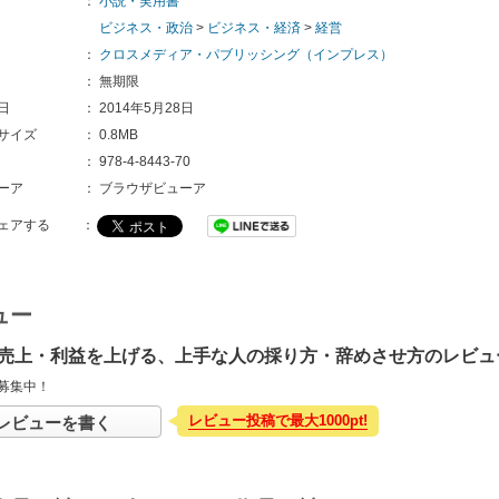
：
小説・実用書
ビジネス・政治
>
ビジネス・経済
>
経営
：
クロスメディア・パブリッシング（インプレス）
：
無期限
日
：
2014年5月28日
サイズ
：
0.8MB
：
978-4-8443-70
ーア
：
ブラウザビューア
ェアする
：
ュー
売上・利益を上げる、上手な人の採り方・辞めさせ方のレビュ
募集中！
レビュー投稿で最大1000pt!
レビューを書く