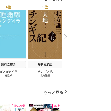
4位
5位
6位
N
x
e
t
無料立読み
無料立読み
無料立読み
ダクダデイラ
チンギス紀
東京バンドワゴン
B-PR
餅屋蛾
北方謙三
小路幸也
Ｂ
ジャラ
ディ 
ブック
もっと見る
立読み増量
無料
無料