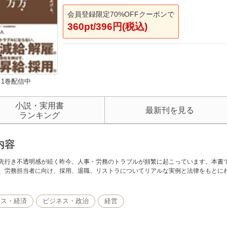
会員登録限定70%OFFクーポンで
360pt/396円(税込)
1巻配信中
小説・実用書
最新刊を見る
ランキング
内容
先行き不透明感が続く昨今、人事・労務のトラブルが頻繁に起こっています。本書で
、労務担当者に向け、採用、退職、リストラについてリアルな実例と法律をもとに
ネス・経済
ビジネス・政治
経営