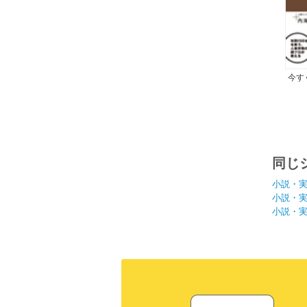
今す
る、
同じ
小説・
小説・
小説・