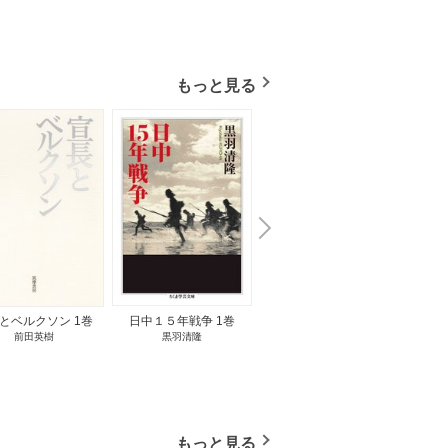
もっと見る
N
x
e
t
とベルクソン 1巻
日中１５年戦争 1巻
無料立読み
前田英樹
黒羽清隆
向島物語 1巻
便り屋
小杉健治
もっと見る