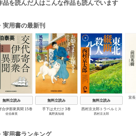
作品を読んだ人はこんな作品も読んでいます
・実用書の最新刊
s
宣長
無料立読み
無料立読み
無料立読み
寄合伊那衆異聞 15巻
手下は犬だけ 3巻
西村京太郎トラベルミス
佐伯泰英
風野真知雄
西村京太郎
テリー・セレクション 2
巻
・実用書ランキング