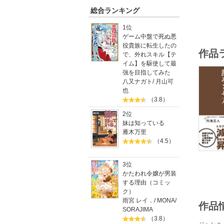
総合ランキング
1位
ゲーム中盤で死ぬ悪
役貴族に転生したの
作品
で、外れスキル【テ
イム】を駆使して最
強を目指してみた
八又ナガト
/
月山可
也
（3.8）
2位
妹は知っている
雁木万里
（4.5）
3位
かたわれ令嬢が男装
する理由（コミッ
ク）
雨宮 レイ．
/
MONA
/
作品
SORAJIMA
（3.8）