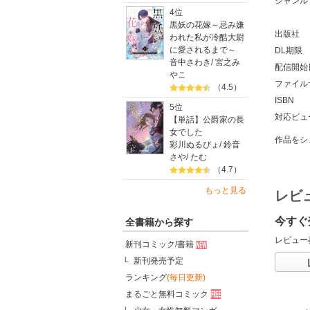
ジャンル
4位
黒妖の花嫁～忌み嫌
出版社
われた私が冷酷大尉
に愛されるまで～
DL期限
音中さわき
/
宮之み
配信開始
やこ
ファイル
（4.5）
ISBN
5位
対応ビュ
【単話】公爵家の長
女でした
作品をシ
彩川ぬるぴょ
/
鈴音
さや
/
たむ
（4.7）
もっと見る
レビ
今すぐ
全書籍から探す
レビュー
新刊コミック/書籍
新刊発売予定
ランキング
(毎日更新)
まるごと無料コミック