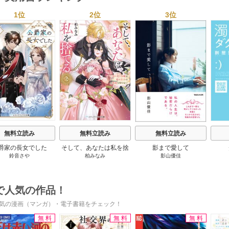
1位
2位
3位
s
無料立読み
無料立読み
無料立読み
爵家の長女でした
そして、あなたは私を捨
影まで愛して
鈴音さや
柏みなみ
影山優佳
てる
で人気の作品！
気の漫画（マンガ）・電子書籍をチェック！
無料
無料
無料