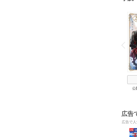
o
v
P
r
e
i
u
公
広告
広告で人