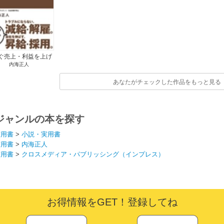
ぐ売上・利益を上げ
内海正人
上手な人の採り方・
辞めさせ方
あなたがチェックした作品をもっと見る
ジャンルの本を探す
実用書
>
小説・実用書
実用書
>
内海正人
実用書
>
クロスメディア・パブリッシング（インプレス）
お得情報をGET！登録してね