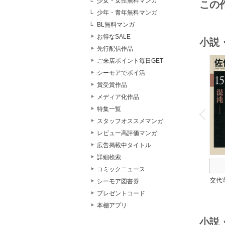
少女・女性無料マンガ
この
少年・青年無料マンガ
BL無料マンガ
お得なSALE
小説
先行配信作品
ご来店ポイント毎日GET
シーモアでポイ活
賞受賞作品
メディア化作品
o
v
特集一覧
P
r
e
i
u
スタッフオススメマンガ
レビュー高評価マンガ
広告掲載中タイトル
詳細検索
コミックニュース
交代
シーモア図書券
プレゼントコード
本棚アプリ
小説