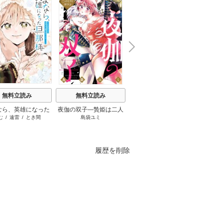
N
x
e
t
無料立読み
無料立読み
無料立読み
なら、英雄になった
夜伽の双子―贄姫は二人
葬送のフリーレン
罪
む
/
遠雷
/
とき間
島袋ユミ
山田鐘人
/
アベツカサ
井
様 ～ただ祈るだけ
の王子に愛される―
立たずな妻のはずで
したが……～
履歴を削除