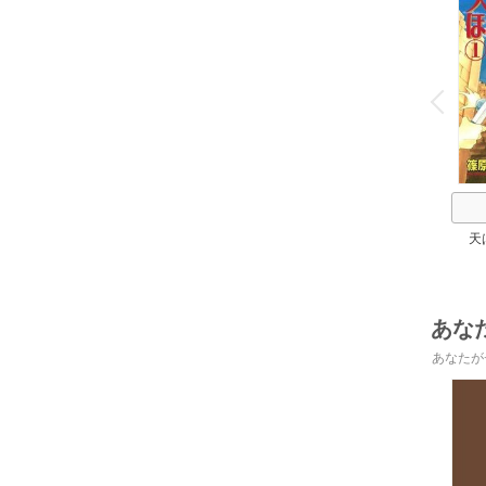
o
v
P
r
e
i
u
天
あな
あなたが