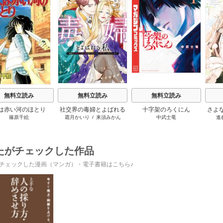
s
無料立読み
無料立読み
無料立読み
は赤い河のほとり
社交界の毒婦とよばれる
十字架のろくにん
さよ
篠原千絵
霜月かいり
/
来須みかん
中武士竜
進
私～素敵な辺境伯令息に
旦那
腕を折られたので、責任
の役
とってもらいます～
たがチェックした作品
チェックした漫画（マンガ）・電子書籍はこちら♪