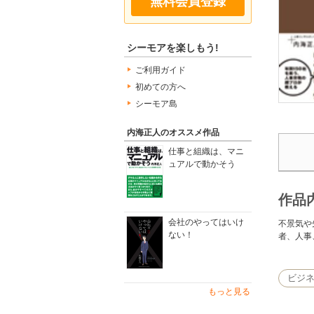
無料会員登録
シーモアを楽しもう!
ご利用ガイド
初めての方へ
シーモア島
内海正人のオススメ作品
仕事と組織は、マニ
ュアルで動かそう
作品
会社のやってはいけ
不景気や
ない！
者、人事
ビジ
もっと見る