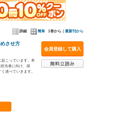
詳細
簡単
1巻から｜
最新刊から
辞めさせ方
会員登録して購入
に起こっています。本
務担当者に向け、採
すく述べていきます。