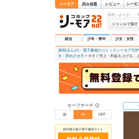
シーモア
読み放題
レビュー
シーモ
漫画（まんが）・
ジャンルで探す
総合
少年・青年
少女・女性
漫画(まんが)・電子書籍のコミックシーモアTOP
方・辞めさせ方
今すぐ売上・利益を上げる、
セーフサーチ
？
強
中
OFF
国内最大級の電子書籍サイト