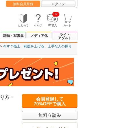
無料会員登録
ログイン
UP!
はじめて
ヘルプ
PT購入
カート
ライト
雑誌・写真集
メディア化
アダルト
今すぐ売上・利益を上げる、上手な人の採り
り方・
会員登録して
70%OFFで購入