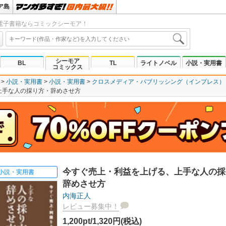
ア島
電子書籍ならコミックシーモア！
シーモア
BL
TL
ライトノベル
小説・実用書
コミックス
小説・実用書
小説・実用書
クロスメディア・パブリッシング（インプレス）
上手な人の採り方・辞めさせ方
今すぐ売上・利益を上げる、上手な人の採
小説・実用書
辞めさせ方
内海正人
レビュー募集中！
1,200pt/1,320円(税込)