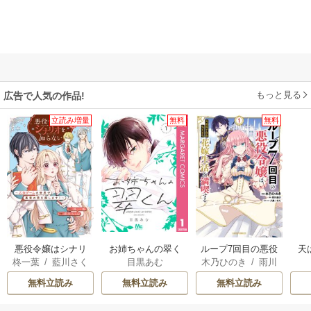
もっと見る
広告で人気の作品!
立読み増量
無料
無料
悪役令嬢はシナリ
お姉ちゃんの翠く
ループ7回目の悪役
天
柊一葉
/
藍川さく
目黒あむ
木乃ひのき
/
雨川
オを知らない ～乙
ん
令嬢は、元敵国で
ら
透子
/
八美☆わん
女ゲームの世界で
自由気ままな花嫁
無料立読み
無料立読み
無料立読み
真実の恋を探しま
生活を満喫する
す！～