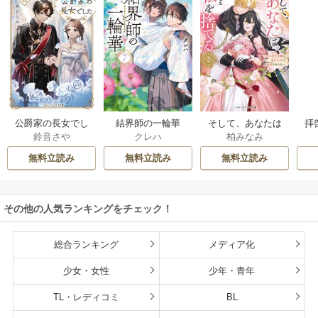
公爵家の長女でし
結界師の一輪華
そして、あなたは
拝
鈴音さや
クレハ
柏みなみ
た
私を捨てる
様
無料立読み
無料立読み
無料立読み
その他の人気ランキングをチェック！
総合ランキング
メディア化
少女・女性
少年・青年
TL・レディコミ
BL