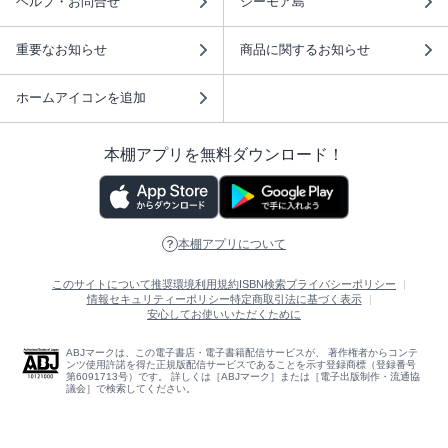
ヘルプ・お問合せ
シーモア島
重要なお知らせ
商品に関するお知らせ
ホームアイコンを追加
本棚アプリを無料ダウンロード！
本棚アプリについて
このサイトについて
推奨環境
利用規約
ISBN検索
プライバシーポリシー
情報セキュリティーポリシー
特定商取引法に基づく表示
安心してお使いいただくために
ABJマークは、この電子書店・電子書籍配信サービスが、 著作権者からコンテ
ンツ使用許諾を得た正規版配信サービスであることを示す登録商標（登録番号
第6091713号）です。 詳しくは［ABJマーク］または［電子出版制作・流通協
議会］で検索してください。
(C)NTTソルマーレ