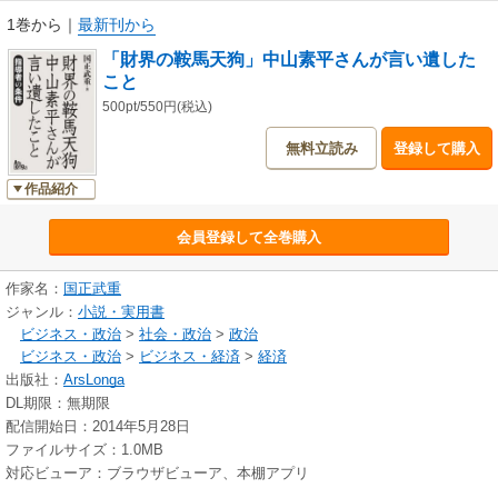
1巻から
｜
最新刊から
「財界の鞍馬天狗」中山素平さんが言い遺した
こと
500pt/550円(税込)
無料立読み
登録して購入
作品紹介
会員登録して全巻購入
作家名：
国正武重
ジャンル：
小説・実用書
ビジネス・政治
>
社会・政治
>
政治
ビジネス・政治
>
ビジネス・経済
>
経済
出版社：
ArsLonga
DL期限：無期限
配信開始日：2014年5月28日
ファイルサイズ：1.0MB
対応ビューア：ブラウザビューア、本棚アプリ