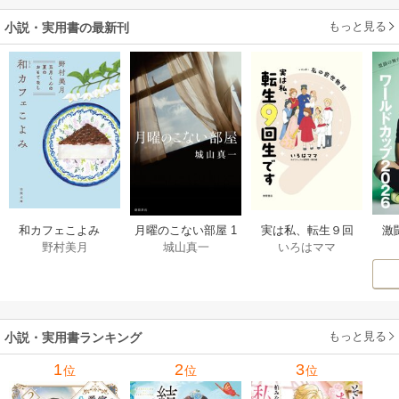
もっと見る
小説・実用書の最新刊
激
和カフェこよみ
月曜のこない部屋 1
実は私、転生９回
野村美月
城山真一
いろはママ
前
五月くんの夏のお
巻
生です マンガ
ー
もてなし 1巻
私の前世物語 1巻
もっと見る
小説・実用書ランキング
1
2
3
位
位
位