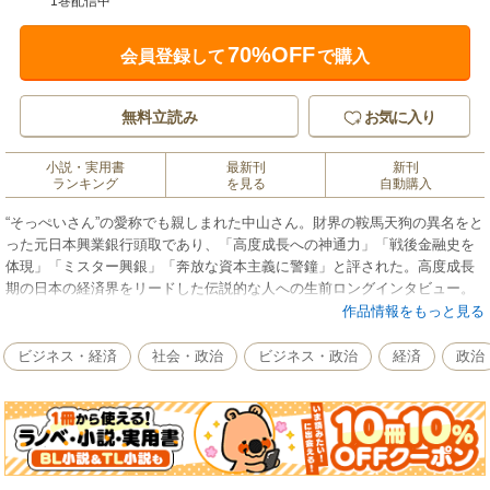
1巻配信中
70%OFF
会員登録して
で購入
無料立読み
お気に入り
小説・実用書
最新刊
新刊
ランキング
を見る
自動購入
“そっぺいさん”の愛称でも親しまれた中山さん。財界の鞍馬天狗の異名をと
った元日本興業銀行頭取であり、「高度成長への神通力」「戦後金融史を
体現」「ミスター興銀」「奔放な資本主義に警鐘」と評された。高度成長
期の日本の経済界をリードした伝説的な人への生前ロングインタビュー。
作品情報をもっと見る
ビジネス・経済
社会・政治
ビジネス・政治
経済
政治