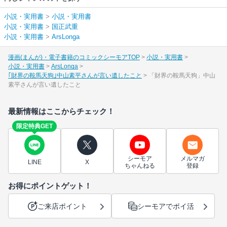
小説・実用書
>
小説・実用書
小説・実用書
>
国正武重
小説・実用書
>
ArsLonga
漫画(まんが)・電子書籍のコミックシーモアTOP
小説・実用書
小説・実用書
ArsLonga
｢財界の鞍馬天狗｣中山素平さんが言い遺したこと
「財界の鞍馬天狗」中山
素平さんが言い遺したこと
最新情報はここからチェック！
限定特典GET
シーモア
メルマガ
LINE
X
ちゃんねる
登録
お得にポイントゲット！
ご来店ポイント
シーモアでポイ活