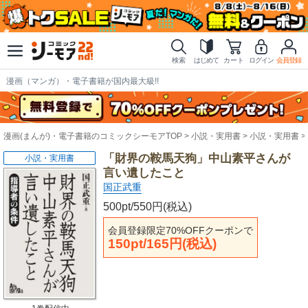
検索
はじめて
カート
ログイン
会員登録
漫画（マンガ）・電子書籍が国内最大級!!
漫画(まんが)・電子書籍のコミックシーモアTOP
小説・実用書
小説・実用書
「財界の鞍馬天狗」中山素平さんが
小説・実用書
言い遺したこと
国正武重
500pt/550円(税込)
会員登録限定70%OFFクーポンで
150pt/165円(税込)