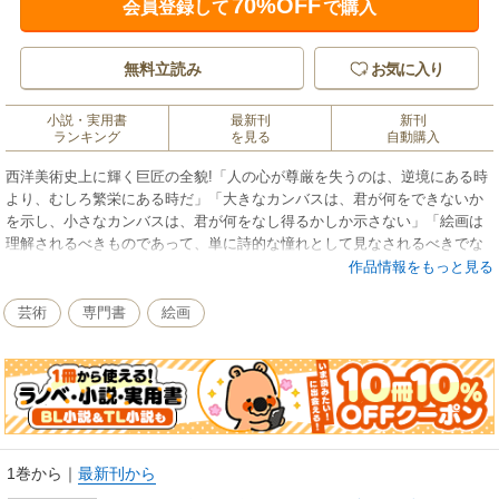
70%OFF
会員登録して
で購入
無料立読み
お気に入り
小説・実用書
最新刊
新刊
ランキング
を見る
自動購入
西洋美術史上に輝く巨匠の全貌!「人の心が尊厳を失うのは、逆境にある時
より、むしろ繁栄にある時だ」「大きなカンバスは、君が何をできないか
を示し、小さなカンバスは、君が何をなし得るかしか示さない」「絵画は
理解されるべきものであって、単に詩的な憧れとして見なされるべきでな
く、合理的、科学的、そして数学的に追求されるべきものである」
作品情報をもっと見る
※この商品は紙の書籍のページを画像にした電子書籍です。文字だけを拡
大することはできませんので、予めご了承ください。試し読みファイルに
芸術
専門書
絵画
より、ご購入前にお手持ちの端末での表示をご確認ください。
1巻から
｜
最新刊から