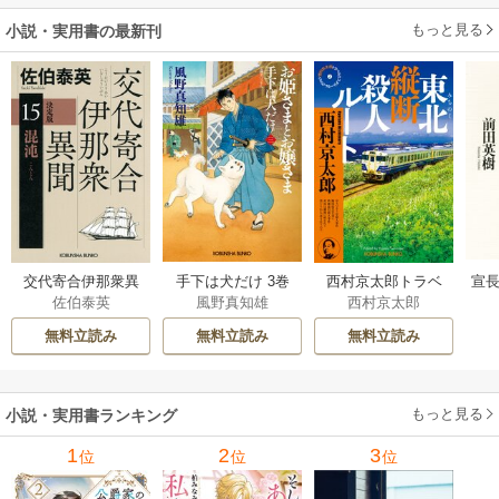
もっと見る
小説・実用書の最新刊
交代寄合伊那衆異
手下は犬だけ 3巻
西村京太郎トラベ
宣長
佐伯泰英
風野真知雄
西村京太郎
聞 15巻
ルミステリー・セ
レクション 2巻
無料立読み
無料立読み
無料立読み
もっと見る
小説・実用書ランキング
1
2
3
位
位
位