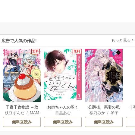
もっと見る
広告で人気の作品!
無料
無料
千夜千食物語 ～敗
お姉ちゃんの翠く
公爵様、悪妻の私
十
枝豆ずんだ
/
MAM
目黒あむ
桜乃みか
/
琴子
国の姫ですが氷の
ん
はもう放っておい
AKOTO
/
鴉羽凛燈
皇子殿下がどうも
てください
無料立読み
無料立読み
無料立読み
溺愛してくれてい
ます～