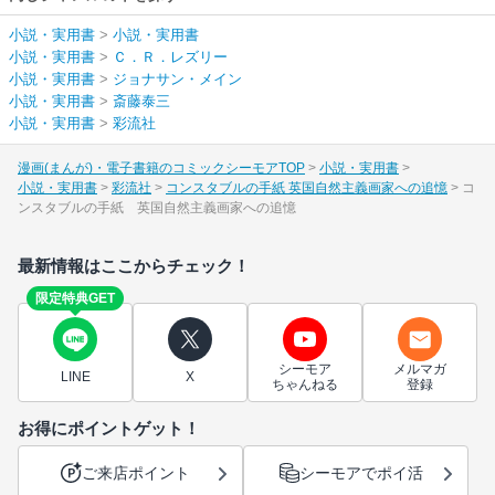
小説・実用書
>
小説・実用書
小説・実用書
>
Ｃ．Ｒ．レズリー
小説・実用書
>
ジョナサン・メイン
小説・実用書
>
斎藤泰三
小説・実用書
>
彩流社
漫画(まんが)・電子書籍のコミックシーモアTOP
小説・実用書
小説・実用書
彩流社
コンスタブルの手紙 英国自然主義画家への追憶
コ
ンスタブルの手紙 英国自然主義画家への追憶
最新情報はここからチェック！
限定特典GET
シーモア
メルマガ
LINE
X
ちゃんねる
登録
お得にポイントゲット！
ご来店ポイント
シーモアでポイ活