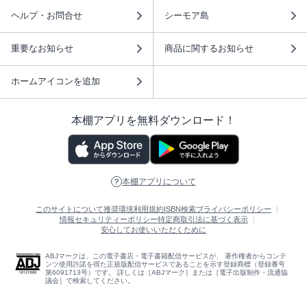
ヘルプ・お問合せ
シーモア島
重要なお知らせ
商品に関するお知らせ
ホームアイコンを追加
本棚アプリを無料ダウンロード！
本棚アプリについて
このサイトについて
推奨環境
利用規約
ISBN検索
プライバシーポリシー
情報セキュリティーポリシー
特定商取引法に基づく表示
安心してお使いいただくために
ABJマークは、この電子書店・電子書籍配信サービスが、 著作権者からコンテ
ンツ使用許諾を得た正規版配信サービスであることを示す登録商標（登録番号
第6091713号）です。 詳しくは［ABJマーク］または［電子出版制作・流通協
議会］で検索してください。
(C)NTTソルマーレ