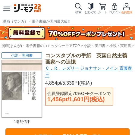
検索
はじめて
カート
ログイン
会員登録
漫画（マンガ）・電子書籍が国内最大級!!
漫画(まんが)・電子書籍のコミックシーモアTOP
小説・実用書
小説・実用書
コンスタブルの手紙 英国自然主義
小説・実用書
画家への追憶
Ｃ．Ｒ．レズリー
ジョナサン・メイン
斎藤泰
三
4,854pt/5,339円(税込)
会員登録限定70%OFFクーポンで
1,456pt/1,601円(税込)
1巻配信中