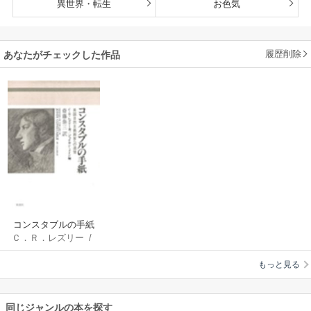
異世界・転生
お色気
履歴削除
あなたがチェックした作品
コンスタブルの手紙
Ｃ．Ｒ．レズリー
/
英国自然主義画家へ
ジョナサン・メイン
/
の追憶
もっと見る
斎藤泰三
同じジャンルの本を探す