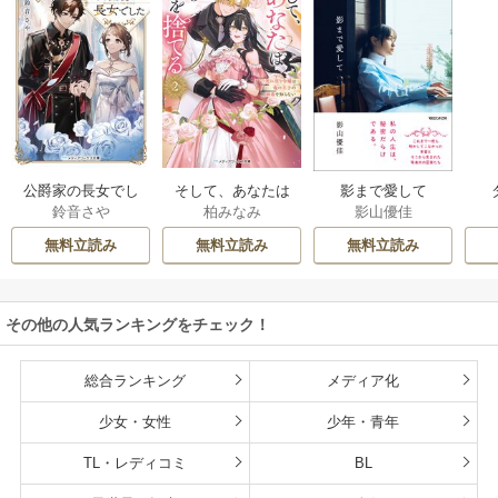
公爵家の長女でし
そして、あなたは
影まで愛して
鈴音さや
柏みなみ
影山優佳
た
私を捨てる
無料立読み
無料立読み
無料立読み
その他の人気ランキングをチェック！
総合ランキング
メディア化
少女・女性
少年・青年
TL・レディコミ
BL