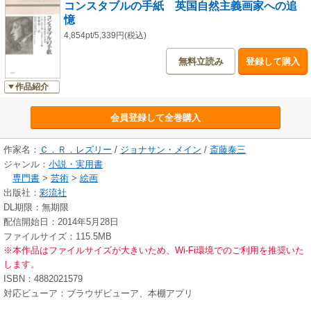
コンスタブルの手紙 英国自然主義画家への追
憶
4,854pt/5,339円(税込)
無料立読み
登録して購入
作品紹介
会員登録して全巻購入
作家名：
Ｃ．Ｒ．レズリー
/
ジョナサン・メイン
/
斎藤泰三
ジャンル：
小説・実用書
専門書
>
芸術
>
絵画
出版社：
彩流社
DL期限：無期限
配信開始日：2014年5月28日
ファイルサイズ：115.5MB
※本作品はファイルサイズが大きいため、Wi-Fi環境でのご利用を推奨いた
します。
ISBN：4882021579
対応ビューア：ブラウザビューア、本棚アプリ