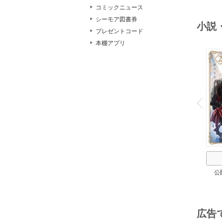
２
コミックニュース
シーモア図書券
小説
プレゼントコード
本棚アプリ
o
v
P
r
e
i
u
公
広告