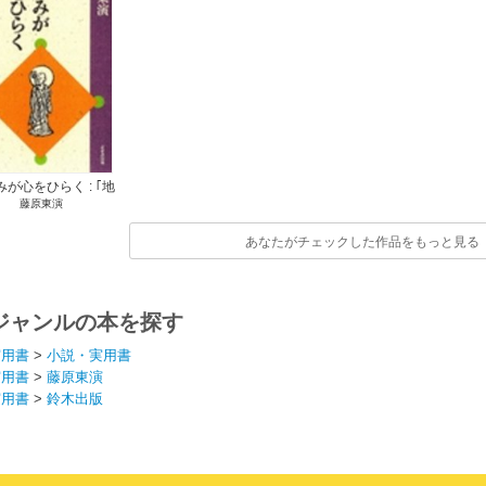
が心をひらく : ｢地
藤原東演
菩薩本願経｣を読む
あなたがチェックした作品をもっと見る
ジャンルの本を探す
実用書
>
小説・実用書
実用書
>
藤原東演
実用書
>
鈴木出版