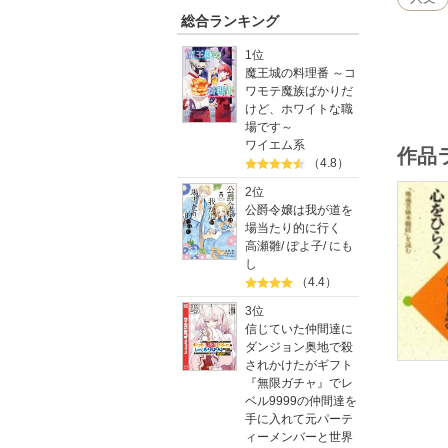
総合ランキング
1位
魔王城の料理番 ～コ
ワモテ魔族ばかりだ
けど、ホワイトな職
場です～
ワイエム系
作品
（4.8）
2位
公爵令嬢は我が道を
場当たり的に行く
高瀬雛
/
ぽよ子
/
にも
し
（4.4）
3位
信じていた仲間達に
ダンジョン奥地で殺
されかけたがギフト
『無限ガチャ』でレ
ベル9999の仲間達を
手に入れて元パーテ
ィーメンバーと世界