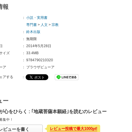
情報
：
小説・実用書
専門書
>
人文
>
宗教
：
鈴木出版
：
無期限
日
：
2014年5月28日
サイズ
：
33.4MB
：
9784790210320
ーア
：
ブラウザビューア
ェアする
：
ュー
が心をひらく : ｢地蔵菩薩本願経｣を読むのレビュー
募集中！
レビュー投稿で最大1000pt!
レビューを書く