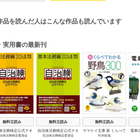
作品を読んだ人はこんな作品も読んでいます
・実用書の最新刊
s
無料立読み
無料立読み
無料立読み
体法務検定公式テキ
自治体法務検定公式テキ
ヤマケイ文庫 新 くらべて
電車
治体法務検定委員会
自治体法務検定委員会
叶内拓哉
 政策法務編 ２０
スト 基本法務編 ２０
わかる野鳥300 1巻