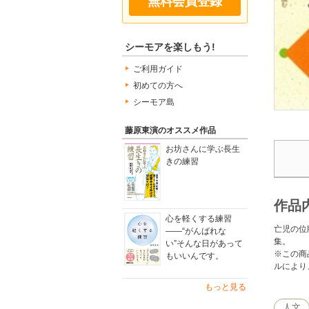
無料会員登録
シーモアを楽しもう!
ご利用ガイド
初めての方へ
シーモア島
藤原東演のオススメ作品
お坊さんに学ぶ長生
きの練習
作品
心を軽くする練習
亡児の位
――“がんばれな
集。
い”そんな日があって
※この商
もいいんです。
ルにより
もっと見る
人文