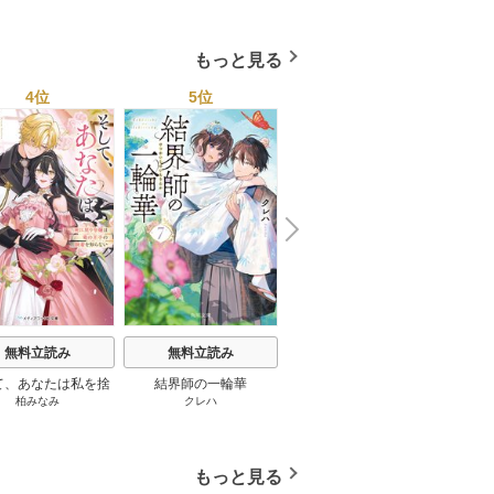
４０ページ★１２冊★全
1巻
国４７都道府県を代表す
る最高のフーゾク★エロ
もっと見る
トレンド年間ベスト★お
っさん５０人の体験から
4位
5位
6位
学ぶ★夢のようなエロい
楽園３０ 1巻
N
x
e
t
無料立読み
無料立読み
無料立読み
て、あなたは私を捨
結界師の一輪華
わたしの幸せな結婚
恋とは
柏みなみ
クレハ
顎木あくみ
/
月岡月穂
てる
もっと見る