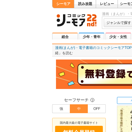
シーモア
読み放題
レビュー
シーモ
漫画（まんが）・
ジャンルで探す
総合
少年・青年
少女・女性
漫画(まんが)・電子書籍のコミックシーモアTOP
経」を読む
セーフサーチ
？
強
中
OFF
国内最大級の電子書籍サイト