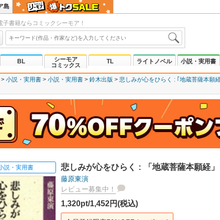
ア島
電子書籍ならコミックシーモア！
シーモア
BL
TL
ライトノベル
小説・実用書
コミックス
小説・実用書
小説・実用書
鈴木出版
悲しみが心をひらく : ｢地蔵菩薩本願
悲しみが心をひらく : 「地蔵菩薩本願経
小説・実用書
藤原東演
レビュー募集中！
1,320pt/1,452円(税込)