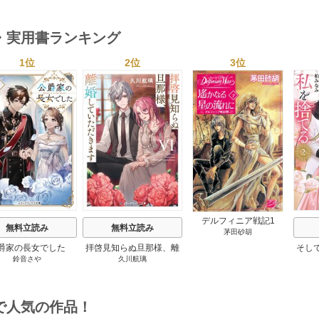
６年度検定対応 1巻
２６年度検定対応 1巻
・実用書ランキング
1位
2位
3位
s
デルフィニア戦記1
無料立読み
無料立読み
茅田砂胡
爵家の長女でした
拝啓見知らぬ旦那様、離
そし
鈴音さや
久川航璃
婚していただきます
で人気の作品！