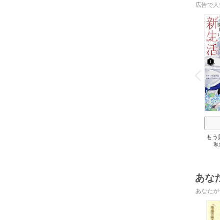
広告で人
o
v
P
r
e
i
u
もう
和
れた
あな
あなたが