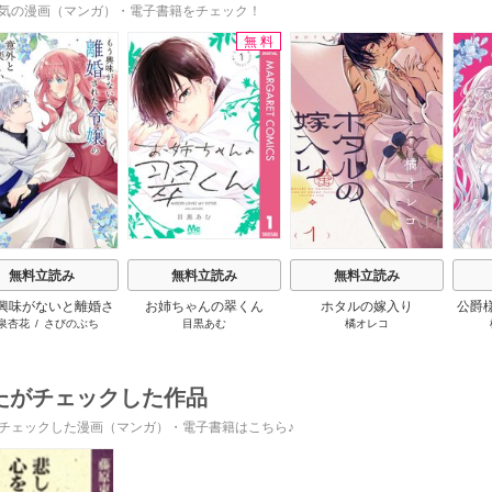
気の漫画（マンガ）・電子書籍をチェック！
無料
s
無料立読み
無料立読み
無料立読み
興味がないと離婚さ
お姉ちゃんの翠くん
ホタルの嫁入り
公爵
泉杏花
/
さびのぶち
目黒あむ
橘オレコ
令嬢の意外と楽しい
放っ
新生活
たがチェックした作品
チェックした漫画（マンガ）・電子書籍はこちら♪