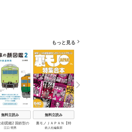
もっと見る
N
x
e
t
無料立読み
無料立読み
無料立読み
の顔図鑑2 国鉄型の
裏モノＪＡＰＡＮ【特
パナソニック コネクト
日本の
江口 明男
鉄人社編集部
上阪徹
鉄道車両 1巻
集】★超ボリューム版６
大企業をいかに変えるか
20