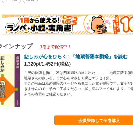
ラインナップ
1巻まで配信中！
悲しみが心をひらく : 「地蔵菩薩本願経」を読む
1,320pt/1,452円(税込)
亡児の位牌を胸に、私は四国遍路の旅に出た……。「地蔵菩薩本願
地蔵さんの救いを、その心をやさしく綴るエッセイ集。
※この商品は紙の書籍のページを画像にした電子書籍です。文字だ
きませんので、予めご了承ください。試し読みファイルにより、ご
末での表示をご確認ください。
会員登録して全巻購入