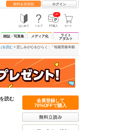
無料会員登録
ログイン
UP!
はじめて
ヘルプ
PT購入
カート
ライト
雑誌・写真集
メディア化
アダルト
経｣を読む
悲しみが心をひらく : 「地蔵菩薩本願
」を読む
会員登録して
70%OFFで購入