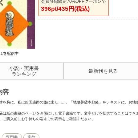
会員登録限定70%OFFクーポンで
396pt/435円(税込)
1巻配信中
小説・実用書
最新刊を見る
ランキング
内容
牌を胸に、私は四国遍路の旅に出た……。「地蔵菩薩本願経」をテキストに、お地
品は紙の書籍のページを画像にした電子書籍です。文字だけを拡大することはでき
、ご購入前にお手持ちの端末での表示をご確認ください。
専門書
宗教