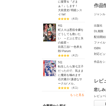
に復讐＆『ざま
作品
ぁ！』します！
大前貴史
/
明鏡シス
ジャンル
イ
/
tef
（4.0）
4位
出版社
町人Ａは悪役令嬢を
DL期限
どうしても救いた
配信開始
い ～どぶと空と氷
の姫君～
ファイル
目黒三吉
/
一色孝太
ISBN
郎
/
Parum
対応ビュ
（4.2）
作品をシ
5位
転生したら第七王子
だったので、気まま
に魔術を極めます
石沢庸介
/
謙虚なサ
レビ
ークル
/
メル。
（4.1）
悲しみ
もっと見る
レビュー
全書籍から探す