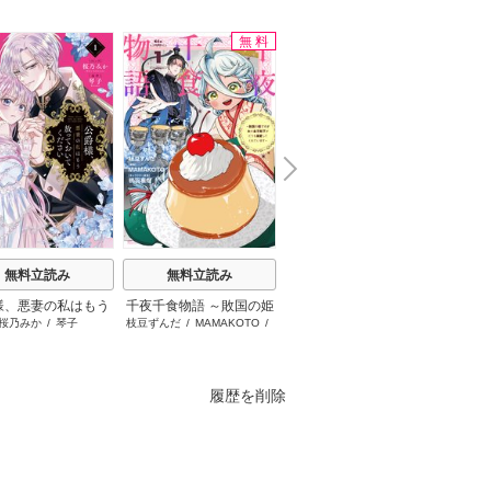
無料
N
x
e
t
無料立読み
無料立読み
無料立読み
様、悪妻の私はもう
千夜千食物語 ～敗国の姫
火の神さまの掃除人です
桜乃みか
/
琴子
枝豆ずんだ
/
MAMAKOTO
/
山田こもも
/
浅木伊都
/
SNC
富
ておいてください
ですが氷の皇子殿下がど
が、いつの間にか花嫁と
鴉羽凛燈
うも溺愛してくれていま
して溺愛されています
す～
履歴を削除