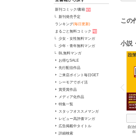
新刊コミック/書籍
新刊発売予定
この
ランキング
(毎日更新)
まるごと無料コミック
少女・女性無料マンガ
小説
少年・青年無料マンガ
BL無料マンガ
お得なSALE
先行配信作品
ご来店ポイント毎日GET
o
シーモアでポイ活
v
P
r
e
i
u
賞受賞作品
メディア化作品
特集一覧
スタッフオススメマンガ
レビュー高評価マンガ
広告掲載中タイトル
自治
自
スト
詳細検索