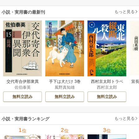
もっと見る
小説・実用書の最新刊
交代寄合伊那衆異
手下は犬だけ 3巻
西村京太郎トラベ
宣長
佐伯泰英
風野真知雄
西村京太郎
聞 15巻
ルミステリー・セ
レクション 2巻
無料立読み
無料立読み
無料立読み
もっと見る
小説・実用書ランキング
1
2
3
位
位
位