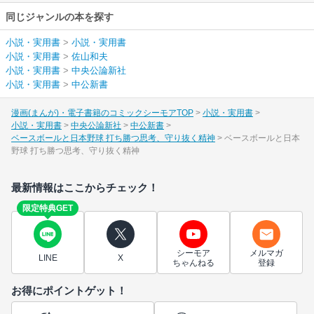
同じジャンルの本を探す
小説・実用書
>
小説・実用書
小説・実用書
>
佐山和夫
小説・実用書
>
中央公論新社
小説・実用書
>
中公新書
漫画(まんが)・電子書籍のコミックシーモアTOP
小説・実用書
小説・実用書
中央公論新社
中公新書
ベースボールと日本野球 打ち勝つ思考、守り抜く精神
ベースボールと日本
野球 打ち勝つ思考、守り抜く精神
最新情報はここからチェック！
限定特典GET
シーモア
メルマガ
LINE
X
ちゃんねる
登録
お得にポイントゲット！