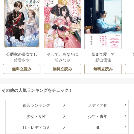
公爵家の長女でし
そして、あなたは
影まで愛して
鈴音さや
柏みなみ
影山優佳
た
私を捨てる
無料立読み
無料立読み
無料立読み
その他の人気ランキングをチェック！
総合ランキング
メディア化
少女・女性
少年・青年
TL・レディコミ
BL