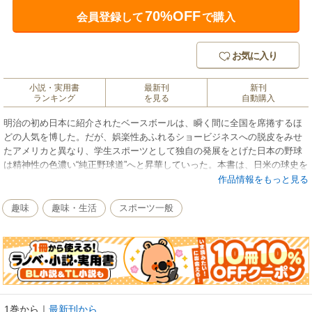
70%OFF
会員登録して
で購入
お気に入り
小説・実用書
最新刊
新刊
ランキング
を見る
自動購入
明治の初め日本に紹介されたベースボールは、瞬く間に全国を席捲するほ
どの人気を博した。だが、娯楽性あふれるショービジネスへの脱皮をみせ
たアメリカと異なり、学生スポーツとして独自の発展をとげた日本の野球
は精神性の色濃い“純正野球道”へと昇華していった。本書は、日米の球史を
丹念にたどる手法で両国の文化的差異の本質に迫る試みである。さらに
作品情報をもっと見る
は、本場アメリカの風土に根づく誇り高きスポーツマンシップをも伝え
る。
趣味
趣味・生活
スポーツ一般
1巻から
｜
最新刊から