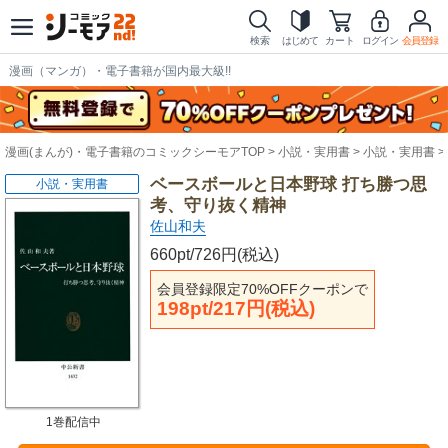
検索
はじめて
カート
ログイン
会員登録
漫画（マンガ）・電子書籍が国内最大級!!
漫画(まんが)・電子書籍のコミックシーモアTOP
小説・実用書
小説・実用書
ベースボールと日本野球 打ち勝つ思
小説・実用書
考、守り抜く精神
佐山和夫
660pt/726円(税込)
会員登録限定70%OFFクーポンで
198pt/217円(税込)
1巻配信中