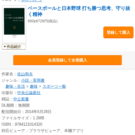
ベースボールと日本野球 打ち勝つ思考、守り抜
く精神
660pt/726円(税込)
登録して購入
作品紹介
会員登録して全巻購入
作家名：
佐山和夫
ジャンル：
小説・実用書
趣味・生活
>
趣味
>
スポーツ一般
出版社：
中央公論新社
雑誌：
中公新書
DL期限：無期限
配信開始日：2014年5月28日
ファイルサイズ：1.2MB
ISBN：9784121014320
対応ビューア：ブラウザビューア、本棚アプリ