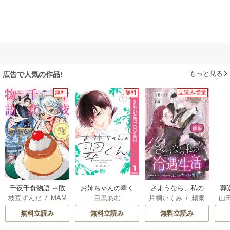
もっと見る
広告で人気の作品!
無料
無料
立読み増量
千夜千食物語 ～敗
お姉ちゃんの翠く
さようなら、私の
葬
枝豆ずんだ
/
MAM
目黒あむ
片桐いくみ
/
頼爾
山
国の姫ですが氷の
ん
冷遇生活 ～パーテ
AKOTO
/
鴉羽凛燈
皇子殿下がどうも
ィーで声をかけて
無料立読み
無料立読み
無料立読み
溺愛してくれてい
きたのがヤバい男
ます～
だった件