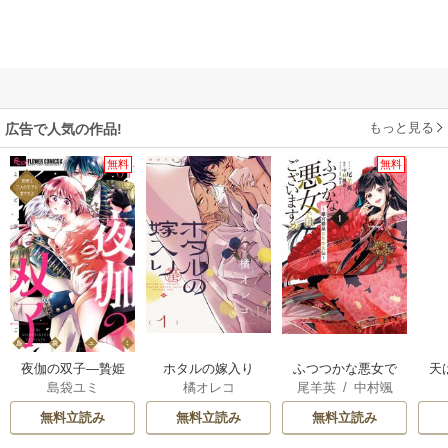
もっと見る
広告で人気の作品!
無料
無料
夜伽の双子―贄姫
ホタルの嫁入り
ふつつかな悪女で
天
島袋ユミ
橘オレコ
尾羊英
/
中村颯
は二人の王子に愛
はございますが ～
希
/
ゆき哉
される―
雛宮蝶鼠とりかえ
無料立読み
無料立読み
無料立読み
伝～