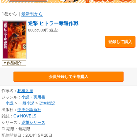
1巻から
｜
最新刊から
逆撃 ヒトラー奪還作戦
800pt/880円(税込)
登録して購入
作品紹介
会員登録して全巻購入
作家名：
柘植久慶
ジャンル：
小説・実用書
小説
>
一般小説
>
架空戦記
出版社：
中央公論新社
雑誌：
C★NOVELS
シリーズ：
逆撃シリーズ
DL期限：無期限
配信開始日：2014年5月28日