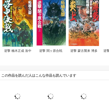
逆撃 関ヶ原合戦
逆撃
逆撃 楠木正成 洛中
逆撃 蒙古襲来 博多
決戦
炎上
この作品を読んだ人はこんな作品も読んでいます