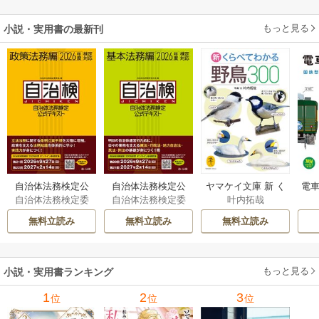
もっと見る
小説・実用書の最新刊
自治体法務検定公
自治体法務検定公
ヤマケイ文庫 新 く
電車
自治体法務検定委
自治体法務検定委
叶内拓哉
式テキスト 政策
式テキスト 基本
らべてわかる野鳥3
型
員会
員会
法務編 ２０２６
法務編 ２０２６
00 1巻
無料立読み
無料立読み
無料立読み
年度検定対応 1巻
年度検定対応 1巻
もっと見る
小説・実用書ランキング
1
2
3
位
位
位