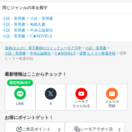
同じジャンルの本を探す
小説・実用書
>
小説・実用書
小説・実用書
>
柘植久慶
小説・実用書
>
中央公論新社
小説・実用書
>
C★NOVELS
漫画(まんが)・電子書籍のコミックシーモアTOP
小説・実用書
小説・実用書
中央公論新社
C★NOVELS
逆撃 ヒトラー奪還作戦
逆撃
ヒトラー奪還作戦
最新情報はここからチェック！
限定特典GET
シーモア
メルマガ
LINE
X
ちゃんねる
登録
お得にポイントゲット！
ご来店ポイント
シーモアでポイ活