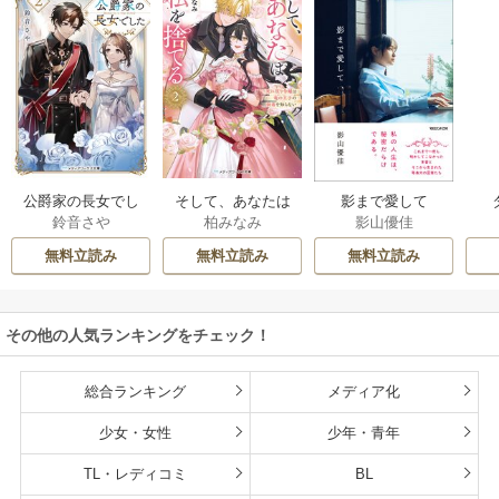
公爵家の長女でし
そして、あなたは
影まで愛して
鈴音さや
柏みなみ
影山優佳
た
私を捨てる
無料立読み
無料立読み
無料立読み
その他の人気ランキングをチェック！
総合ランキング
メディア化
少女・女性
少年・青年
TL・レディコミ
BL