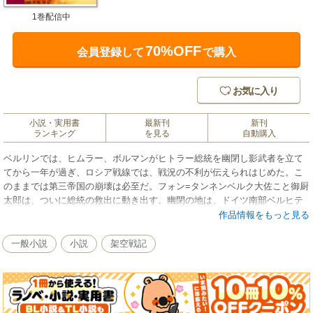
1巻配信中
70%OFF
会員登録して
で購入
お気に入り
小説・実用書
最新刊
新刊
ランキング
を見る
自動購入
ベルリンでは、ヒムラー、ボルマンがヒトラー総統を幽閉し影武者を立て
てから一年が過ぎ、ロシア戦線では、戦況の不利が伝えられはじめた。こ
のままでは第三帝国の崩壊は必至だ。フォン=タンネンベルク大佐こと御厨
太郎は、ついに総統の救出に動き出す。幽閉の地は、ドイツ南部ベルヒテ
スガーデン。実行の日は、ハロウィン──。ゲシュタポ、ＳＳの警戒を潜り
作品情報をもっと見る
抜けるには、少人数・軽武装での行動となる。地下壕で繰り広げられる息
詰まる追跡と逃走。ヒトラーの奪還は成るか!?
一般小説
小説
架空戦記