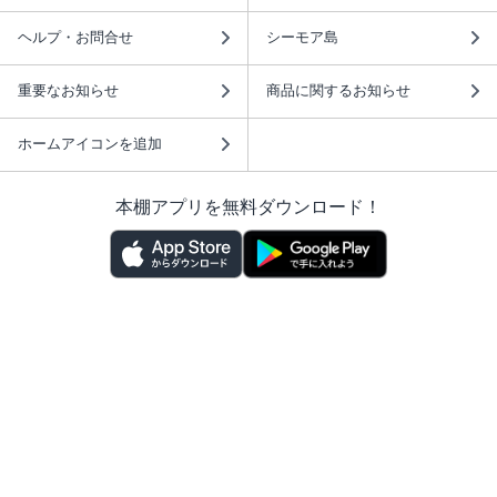
ヘルプ・お問合せ
シーモア島
重要なお知らせ
商品に関するお知らせ
ホームアイコンを追加
本棚アプリを無料ダウンロード！
本棚アプリについて
このサイトについて
推奨環境
利用規約
ISBN検索
プライバシーポリシー
情報セキュリティーポリシー
特定商取引法に基づく表示
安心してお使いいただくために
ABJマークは、この電子書店・電子書籍配信サービスが、 著作権者からコンテ
ンツ使用許諾を得た正規版配信サービスであることを示す登録商標（登録番号
第6091713号）です。 詳しくは［ABJマーク］または［電子出版制作・流通協
議会］で検索してください。