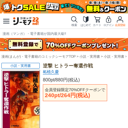
検索
はじめて
カート
ログイン
会員登録
漫画（マンガ）・電子書籍が国内最大級!!
漫画(まんが)・電子書籍のコミックシーモアTOP
小説・実用書
小説・実用書
逆撃 ヒトラー奪還作戦
小説・実用書
柘植久慶
800pt/880円(税込)
会員登録限定70%OFFクーポンで
240pt/264円(税込)