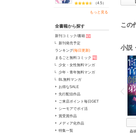
（4.5）
もっと見る
この
全書籍から探す
新刊コミック/書籍
新刊発売予定
小説
ランキング
(毎日更新)
まるごと無料コミック
少女・女性無料マンガ
少年・青年無料マンガ
BL無料マンガ
o
v
お得なSALE
P
r
e
i
u
先行配信作品
ご来店ポイント毎日GET
シーモアでポイ活
賞受賞作品
メディア化作品
特集一覧
蟲