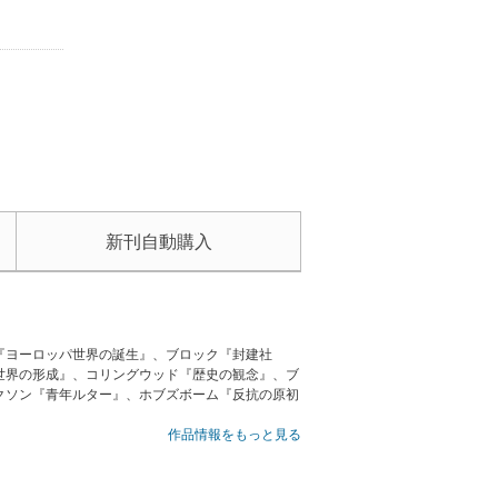
新刊自動購入
『ヨーロッパ世界の誕生』、ブロック『封建社
世界の形成』、コリングウッド『歴史の観念』、ブ
クソン『青年ルター』、ホブズボーム『反抗の原初
作品情報をもっと見る