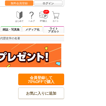
無料会員登録
ログイン
UP!
はじめて
ヘルプ
PT購入
カート
ライト
雑誌・写真集
メディア化
アダルト
現代歴史学の名著
会員登録して
70%OFFで購入
お気に入りに追加