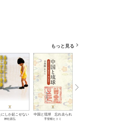
もっと見る
N
x
e
t
たにしか起こせない
中国と琉球 忘れ去られ
ささやかな、あるいは取
ゲー
神社昌弘
手登根ヒトミ
八木詠美
奇跡 1巻
た冊封史―魂の進化― 1
り返しがつかないもの 1
――ｅ
巻
巻
教育