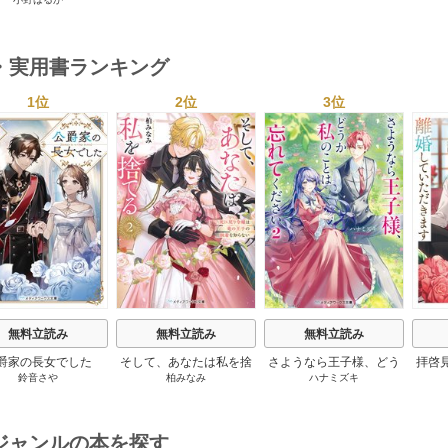
1巻
・実用書ランキング
1位
2位
3位
s
無料立読み
無料立読み
無料立読み
爵家の長女でした
そして、あなたは私を捨
さようなら王子様、どう
拝啓
鈴音さや
柏みなみ
ハナミズキ
てる
か私のことは忘れてくだ
婚
さい
ジャンルの本を探す