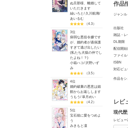
作品
ぬ旦那様、離婚して
いただきます
紬いろと
/
久川航璃
/
ジャンル
あいるむ
（4.3）
出版社
3位
雑誌・レ
病弱な悪役令嬢です
DL期限
が、婚約者が過保護
すぎて逃げ出したい
配信開始
(私たち犬猿の仲でし
ファイル
たよね！？)
ISBN
小箱ハコ
/
沢野いず
み
対応ビュ
（3.5）
作品をシ
4位
婚約破棄の悪意は娼
館からお返しします
うもう
/
皐月めい
レビ
（4.2）
5位
現代歴
宝石箱に愛をつめよ
レビュー
う
みきもと凜