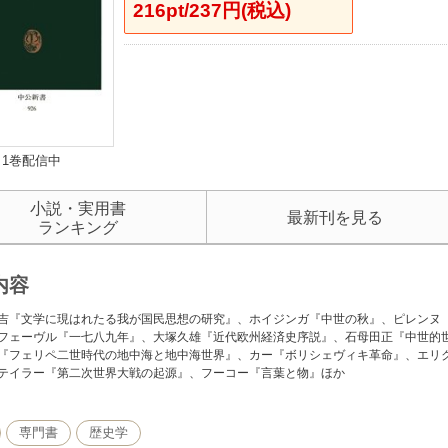
216pt/237円(税込)
1巻配信中
小説・実用書
最新刊を見る
ランキング
内容
吉『文学に現はれたる我が国民思想の研究』、ホイジンガ『中世の秋』、ピレンヌ
フェーヴル『一七八九年』、大塚久雄『近代欧州経済史序説』、石母田正『中世的
『フェリペ二世時代の地中海と地中海世界』、カー『ボリシェヴィキ革命』、エリ
テイラー『第二次世界大戦の起源』、フーコー『言葉と物』ほか
専門書
歴史学