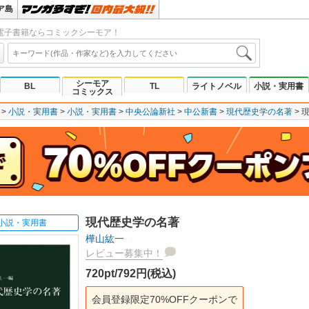
ア島
電子書籍ならコミックシーモア！
シーモア
BL
TL
ライトノベル
小説・実用書
コミックス
小説・実用書
小説・実用書
中央公論新社
中公新書
現代歴史学の名著
現代歴史学の名著
小説・実用書
樺山紘一
レビュー募集中！
720pt/792円(税込)
会員登録限定70%OFFクーポンで