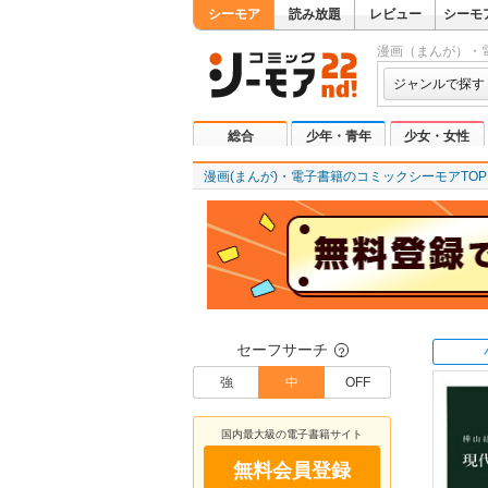
シーモア
読み放題
レビュー
シーモ
漫画（まんが）・
ジャンルで探す
総合
少年・青年
少女・女性
漫画(まんが)・電子書籍のコミックシーモアTOP
セーフサーチ
？
強
中
OFF
国内最大級の電子書籍サイト
無料会員登録