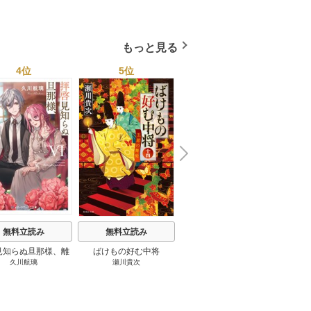
もっと見る
4位
5位
6位
N
x
e
t
無料立読み
無料立読み
無料立読み
見知らぬ旦那様、離
ばけもの好む中将
影まで愛して
結
久川航璃
瀬川貴次
影山優佳
していただきます