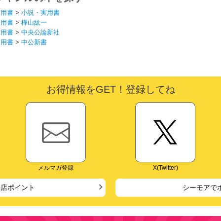
実用書
>
小説・実用書
実用書
>
樺山紘一
実用書
>
中央公論新社
実用書
>
中公新書
お得情報をGET！登録してね
メルマガ登録
X(Twitter)
来店ポイント
シーモアで