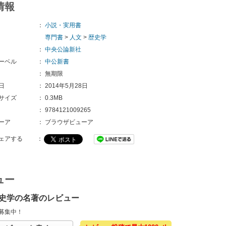
情報
：
小説・実用書
専門書
>
人文
>
歴史学
：
中央公論新社
ーベル
：
中公新書
：
無期限
日
：
2014年5月28日
サイズ
：
0.3MB
：
9784121009265 
ーア
：
ブラウザビューア
ェアする
：
ュー
史学の名著のレビュー
募集中！