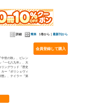
詳細
簡単
1巻から｜
最新刊から
会員登録して購入
『中世の秋』、ピレン
ル『一七八九年』、大
コリングウッド『歴史
、カー『ボリシェヴィ
形態』、テイラー『第