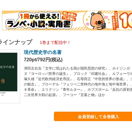
ラインナップ
1巻まで配信中！
現代歴史学の名著
720pt/792円(税込)
津田左右吉『文学に現はれたる我が国民思想の研究』、ホイジンガ
ヌ『ヨーロッパ世界の誕生』、ブロック『封建社会』、ルフェーヴ
塚久雄『近代欧州経済史序説』、石母田正『中世的世界の形成』、
の観念』、ブローデル『フェリペ二世時代の地中海と地中海世界』
キ革命』、エリクソン『青年ルター』、ホブズボーム『反抗の原初
二次世界大戦の起源』、フーコー『言葉と物』ほか
会員登録して全巻購入