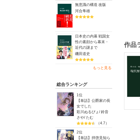
無意識の構造 改版
河合隼雄
日本史の内幕 戦国女
性の素顔から幕末・
作品
近代の謎まで
磯田道史
もっと見る
総合ランキング
1位
【単話】公爵家の長
女でした
彩川ぬるぴょ
/
鈴音
さや
/
たむ
（4.7）
2位
【単話】拝啓見知ら