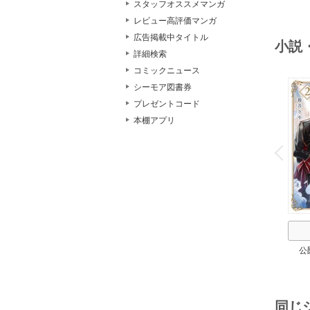
スタッフオススメマンガ
レビュー高評価マンガ
広告掲載中タイトル
小説
詳細検索
コミックニュース
シーモア図書券
プレゼントコード
本棚アプリ
o
v
P
r
e
i
u
公
同じ