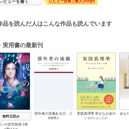
レビュー投稿で最大1000pt!
レビューを書く
作品を読んだ人はこんな作品も読んでいます
・実用書の最新刊
s
部外者の流儀ある日、三
実践真理學 幸せなお金の
あな
無料立読み
花畑秀人
いさがいよしたか
木たかしの5000曲を託さ
使い方編 1巻
れたぼくは、いかにして
祓いの宦官師弟 2巻
その価値を最大化したか
小野はるか