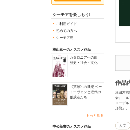
シーモアを楽しもう!
ご利用ガイド
初めての方へ
シーモア島
樺山紘一のオススメ作品
カタロニアへの眼
歴史・社会・文化
作品
《英雄》の世紀 ベー
トーヴェンと近代の
津田左右
創成者たち
会』、ル
ローデル
形態』、
もっと見る
人文
中公新書のオススメ作品